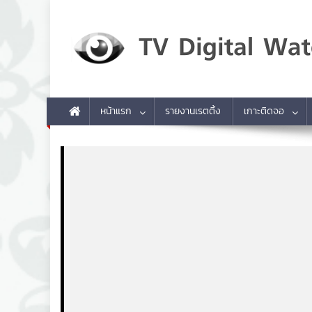
Skip to content
TV Digital Watch
เกาะติดทีวีและออนไลน์ รายงานเรตติ้ง
หน้าแรก
รายงานเรตติ้ง
เกาะติดจอ