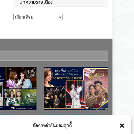
บทความรายเดือน
บทความรายเดือน
ช่อง 7
#ละครใหม่
TV
ช่อง 3
จัดการคำยินยอมคุกกี้
เรตติงละคร
รางวัล
ละคร-ซีรีส์