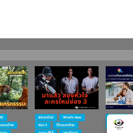
HD
#ละครใหม่
What's New
#ละครใหม่
ิวละครไทย
ช่อง 3
รีวิวละครไทย
ละคร-ซีรีส์
ติดจอ
ละคร-ซีรีส์
เกาะติดจอ