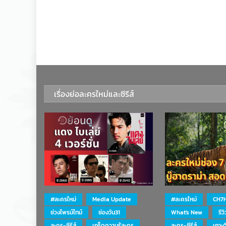
เรื่องย่อละครใหม่และซีรีส์
#ละครใหม่
Media Update
#ละครใหม่
CH7
ช่วงไพรม์ไทม์
ช่องวัน31
What's New
รีว
ละคร-ซีรีส์
เกร็ดความรู้ละคร
ละคร-ซีรีส์
เกาะ