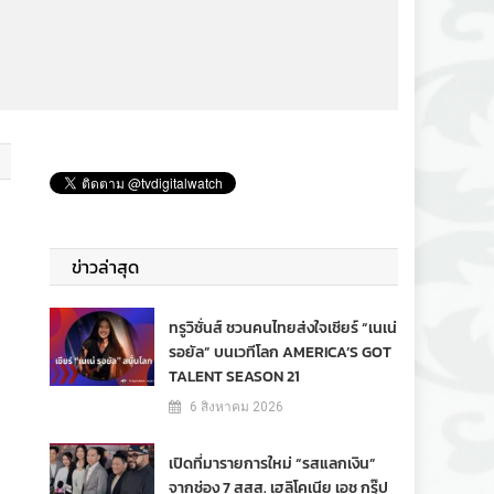
ข่าวล่าสุด
ทรูวิชั่นส์ ชวนคนไทยส่งใจเชียร์ “เนเน่
รอยัล” บนเวทีโลก AMERICA’S GOT
TALENT SEASON 21
6 สิงหาคม 2026
เปิดที่มารายการใหม่ “รสแลกเงิน”
จากช่อง 7 สสส. เฮลิโคเนีย เอช กรุ๊ป