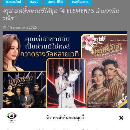
#ละครใหม่
ช่อง 7
ละคร-ซีรีส์
เรตติงละคร
สรุป เรตติ้งละครซีรีส์ชุด “4 ELEMENTS บ้านวาทิน
วณิช”
15 กรกฎาคม 2026
จัดการคำยินยอมคุกกี้
#ละครใหม่
TV
ช่อง 3
รางวัล
ละคร-ซีรีส์