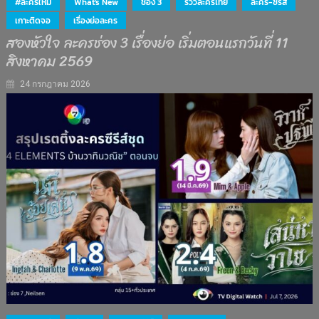
#ละครใหม่
What's New
ช่อง 3
รีวิวละครไทย
ละคร-ซีรีส์
เกาะติดจอ
เรื่องย่อละคร
สองหัวใจ ละครช่อง 3 เรื่องย่อ เริ่มตอนแรกวันที่ 11
สิงหาคม 2569
24 กรกฎาคม 2026