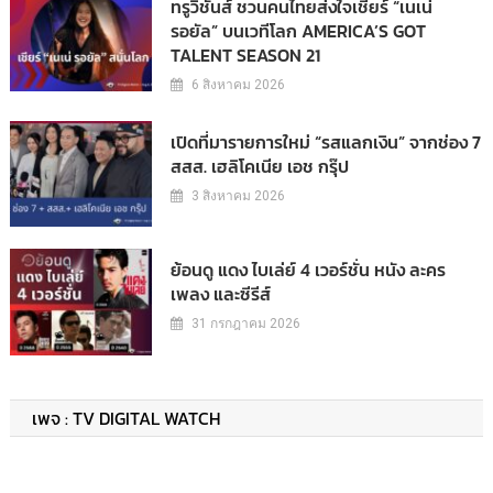
ทรูวิชั่นส์ ชวนคนไทยส่งใจเชียร์ “เนเน่
รอยัล” บนเวทีโลก AMERICA’S GOT
TALENT SEASON 21
6 สิงหาคม 2026
เปิดที่มารายการใหม่ “รสแลกเงิน” จากช่อง 7
สสส. เฮลิโคเนีย เอช กรุ๊ป
3 สิงหาคม 2026
ย้อนดู แดง ไบเล่ย์ 4 เวอร์ชั่น หนัง ละคร
เพลง และซีรีส์
31 กรกฎาคม 2026
เพจ : TV DIGITAL WATCH