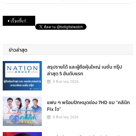
แนะแนวเรื่อง
เรื่องที่เก่ากว่า
ข่าวล่าสุด
สรุปรายได้ และผู้ถือหุ้นใหญ่ เนชั่น กรุ๊ป
ล่าสุด 5 อันดับแรก
8 สิงหาคม 2026
แฟน ๆ พร้อมปักหมุดช่อง 7HD ชม “คลินิก
Fix ใจ”
8 สิงหาคม 2026