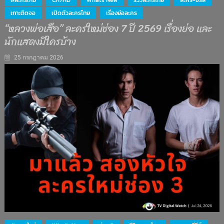
#ละครใหม่
CH7HD
What's New
รีวิวละครไทย
ละคร-ซีรีส์
เกาะติดจอ
เปิดตัวละครไทย
เรื่องย่อละคร
“หลวงพ่อเสือ” ละครใหม่ช่อง 7 ปี 2569 เรื่องย่อ และ
นักแสดงมีใครบ้าง
25 กรกฎาคม 2026