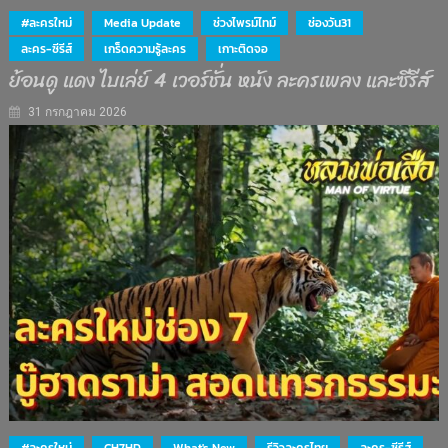
#ละครใหม่
Media Update
ช่วงไพรม์ไทม์
ช่องวัน31
ละคร-ซีรีส์
เกร็ดความรู้ละคร
เกาะติดจอ
ย้อนดู แดง ไบเล่ย์ 4 เวอร์ชั่น หนัง ละครเพลง และซีรีส์
31 กรกฎาคม 2026