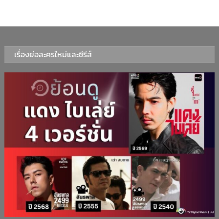
เรื่องย่อละครใหม่และซีรีส์