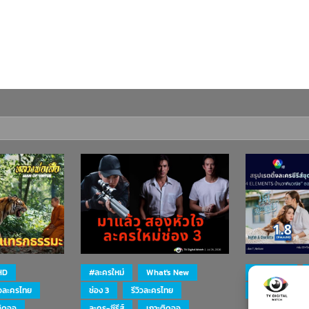
HD
#ละครใหม่
What's New
#ละครใหม่
ิวละครไทย
ช่อง 3
รีวิวละครไทย
ละคร-ซีรีส์
ติดจอ
ละคร-ซีรีส์
เกาะติดจอ