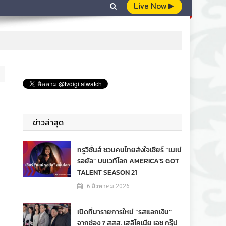
Live Now
ข่าวล่าสุด
ทรูวิชั่นส์ ชวนคนไทยส่งใจเชียร์ “เนเน่
รอยัล” บนเวทีโลก AMERICA’S GOT
TALENT SEASON 21
6 สิงหาคม 2026
เปิดที่มารายการใหม่ “รสแลกเงิน”
จากช่อง 7 สสส. เฮลิโคเนีย เอช กรุ๊ป