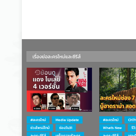
เรื่องย่อละครใหม่และซีรีส์
#ละครใหม่
Media Update
#ละครใหม่
CH7
ช่วงไพรม์ไทม์
ช่องวัน31
What's New
รีว
ละคร-ซีรีส์
เกร็ดความรู้ละคร
ละคร-ซีรีส์
เกาะ