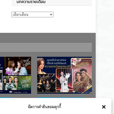
บทความรายเดือน
บทความรายเดือน
ช่อง 7
#ละครใหม่
TV
ช่อง 3
จัดการคำยินยอมคุกกี้
เรตติงละคร
รางวัล
ละคร-ซีรีส์