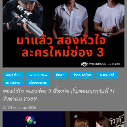
#ละครใหม่
What's New
ช่อง 3
รีวิวละครไทย
ละคร-ซีรีส์
เกาะติดจอ
เรื่องย่อละคร
สองหัวใจ ละครช่อง 3 เรื่องย่อ เริ่มตอนแรกวันที่ 11
สิงหาคม 2569
24 กรกฎาคม 2026