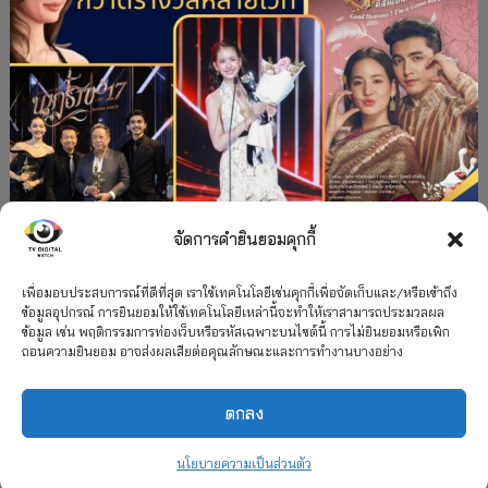
จัดการคำยินยอมคุกกี้
#ละครใหม่
TV
ช่อง 3
รางวัล
ละคร-ซีรีส์
”คุณพี่เจ้าขาดิฉันเป็นห่านมิใช่หงส์” กวาดรางวัล
เพื่อมอบประสบการณ์ที่ดีที่สุด เราใช้เทคโนโลยีเช่นคุกกี้เพื่อจัดเก็บและ/หรือเข้าถึง
ข้อมูลอุปกรณ์ การยินยอมให้ใช้เทคโนโลยีเหล่านี้จะทำให้เราสามารถประมวลผล
เพียบ จาก 8 เวที
ข้อมูล เช่น พฤติกรรมการท่องเว็บหรือรหัสเฉพาะบนไซต์นี้ การไม่ยินยอมหรือเพิก
ถอนความยินยอม อาจส่งผลเสียต่อคุณลักษณะและการทำงานบางอย่าง
12 กรกฎาคม 2026
ตกลง
2026 TV Digital Watch All Rights Reserved.
TV Digital Watch ทีวีดิจิทัลวอทช์
ติดต่อ
นโยบายความเป็นส่วนตัว
นโยบายความเป็นส่วนตัว
รวมเรตติ้ง 2018-2022
สื่อวีดิทัศน์
เกี่ยวกับเรา