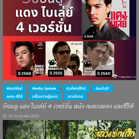
#ละครใหม่
Media Update
ช่วงไพรม์ไทม์
ช่องวัน31
ละคร-ซีรีส์
เกร็ดความรู้ละคร
เกาะติดจอ
ย้อนดู แดง ไบเล่ย์ 4 เวอร์ชั่น หนัง ละครเพลง และซีรีส์
31 กรกฎาคม 2026