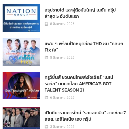
สรุปรายได้ และผู้ถือหุ้นใหญ่ เนชั่น กรุ๊ป
ล่าสุด 5 อันดับแรก
8 สิงหาคม 2026
แฟน ๆ พร้อมปักหมุดช่อง 7HD ชม “คลินิก
Fix ใจ”
8 สิงหาคม 2026
ทรูวิชั่นส์ ชวนคนไทยส่งใจเชียร์ “เนเน่
รอยัล” บนเวทีโลก AMERICA’S GOT
TALENT SEASON 21
6 สิงหาคม 2026
เปิดที่มารายการใหม่ “รสแลกเงิน” จากช่อง 7
สสส. เฮลิโคเนีย เอช กรุ๊ป
3 สิงหาคม 2026