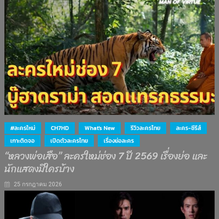
#ละครใหม่
CH7HD
What's New
รีวิวละครไทย
ละคร-ซีรีส์
เกาะติดจอ
เปิดตัวละครไทย
เรื่องย่อละคร
“หลวงพ่อเสือ” ละครใหม่ช่อง 7 ปี 2569 เรื่องย่อ และ
นักแสดงมีใครบ้าง
25 กรกฎาคม 2026