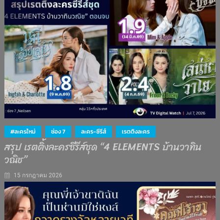
#ละครใหม่
ช่อง 7
ละคร-ซีรีส์
เรตติงละคร
สรุป เรตติ้งละครซีรีส์ชุด “4 ELEMENTS บ้านวาทิน
วณิช”
15 กรกฎาคม 2026