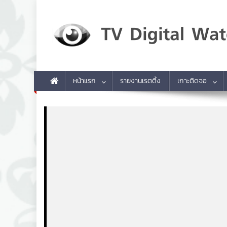
Skip to content
TV Digital Watch
เกาะติดทีวีและออนไลน์ รายงานเรตติ้ง
หน้าแรก
รายงานเรตติ้ง
เกาะติดจอ