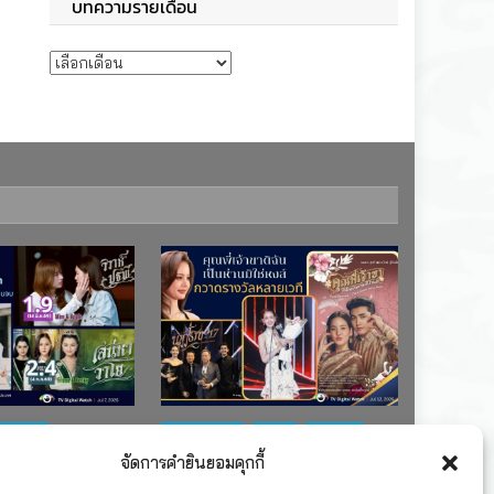
บทความรายเดือน
บทความรายเดือน
ช่อง 7
#ละครใหม่
TV
ช่อง 3
จัดการคำยินยอมคุกกี้
เรตติงละคร
รางวัล
ละคร-ซีรีส์