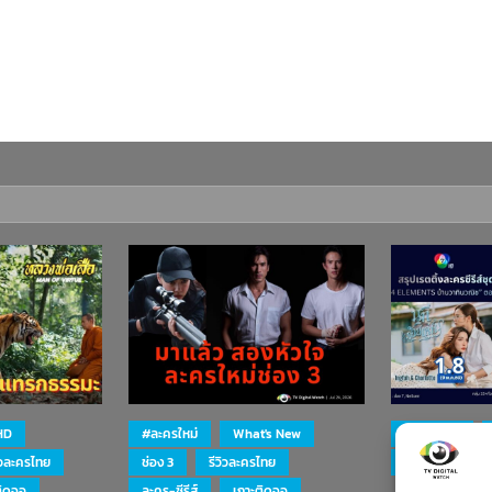
HD
#ละครใหม่
What's New
#ละครใหม่
ิวละครไทย
ช่อง 3
รีวิวละครไทย
ละคร-ซีรีส์
ติดจอ
ละคร-ซีรีส์
เกาะติดจอ