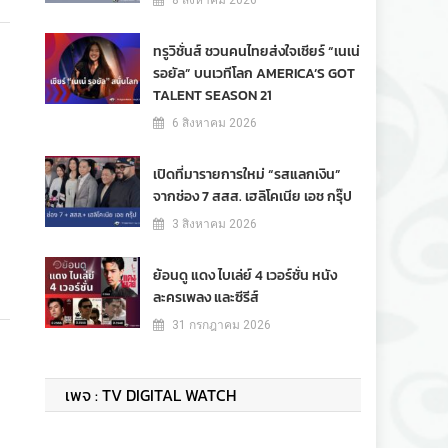
8 สิงหาคม 2026
ทรูวิชั่นส์ ชวนคนไทยส่งใจเชียร์ “เนเน่
รอยัล” บนเวทีโลก AMERICA’S GOT
TALENT SEASON 21
6 สิงหาคม 2026
เปิดที่มารายการใหม่ “รสแลกเงิน”
จากช่อง 7 สสส. เฮลิโคเนีย เอช กรุ๊ป
3 สิงหาคม 2026
ย้อนดู แดง ไบเล่ย์ 4 เวอร์ชั่น หนัง
ละครเพลง และซีรีส์
31 กรกฎาคม 2026
เพจ : TV DIGITAL WATCH