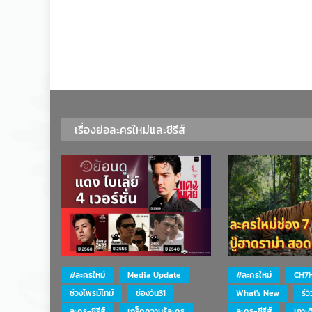
เรื่องย่อละครใหม่และซีรีส์
#ละครใหม่
Media Update
#ละครใหม่
CH7
ช่วงไพรม์ไทม์
ช่องวัน31
What's New
รีว
ละคร-ซีรีส์
เกร็ดความรู้ละคร
ละคร-ซีรีส์
เกาะ