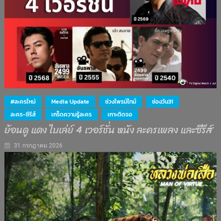
#ละครใหม่
Media Update
ช่วงไพรม์ไทม์
ช่องวัน31
ละคร-ซีรีส์
เกร็ดความรู้ละคร
เกาะติดจอ
ย้อนดู แดง ไบเล่ย์ 4 เวอร์ชั่น หนัง ละครเพลง และซีรีส์
31 กรกฎาคม 2026