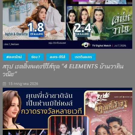
#ละครใหม่
ช่อง 7
ละคร-ซีรีส์
เรตติงละคร
สรุป เรตติ้งละครซีรีส์ชุด “4 ELEMENTS บ้านวาทิน
วณิช”
15 กรกฎาคม 2026