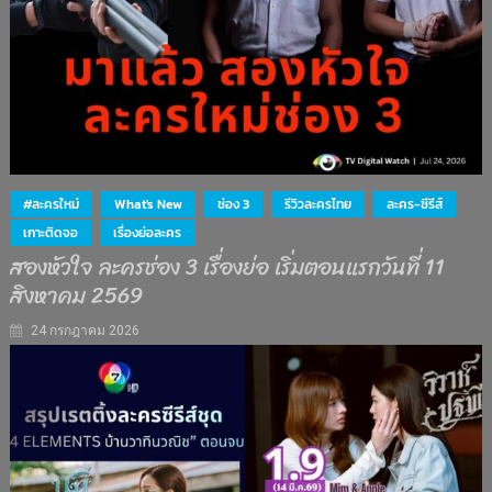
#ละครใหม่
What's New
ช่อง 3
รีวิวละครไทย
ละคร-ซีรีส์
เกาะติดจอ
เรื่องย่อละคร
สองหัวใจ ละครช่อง 3 เรื่องย่อ เริ่มตอนแรกวันที่ 11
สิงหาคม 2569
24 กรกฎาคม 2026