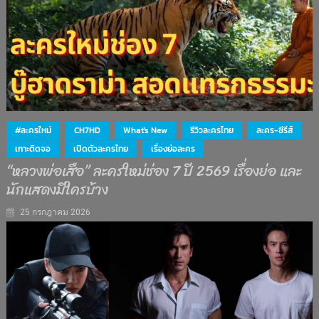
#ละครใหม่
CH7HD
What's New
รีวิวละครไทย
ละคร-ซีรีส์
เกาะติดจอ
เปิดตัวละครไทย
เรื่องย่อละคร
“หลวงพ่อเสือ” ละครใหม่ช่อง 7 ปี 2569 เรื่องย่อ และ
นักแสดงมีใครบ้าง
25 กรกฎาคม 2026