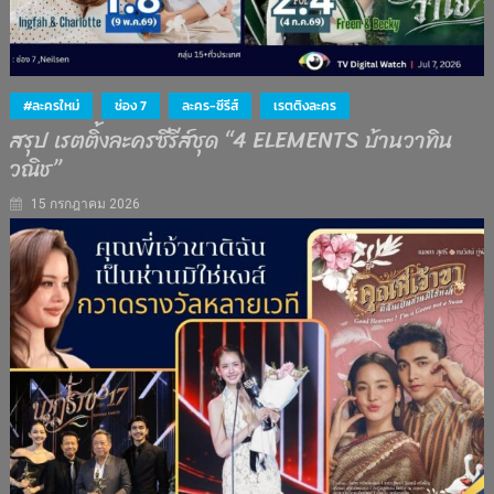
#ละครใหม่
ช่อง 7
ละคร-ซีรีส์
เรตติงละคร
สรุป เรตติ้งละครซีรีส์ชุด “4 ELEMENTS บ้านวาทิน
วณิช”
15 กรกฎาคม 2026