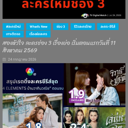
#ละครใหม่
What's New
ช่อง 3
รีวิวละครไทย
ละคร-ซีรีส์
เกาะติดจอ
เรื่องย่อละคร
สองหัวใจ ละครช่อง 3 เรื่องย่อ เริ่มตอนแรกวันที่ 11
สิงหาคม 2569
24 กรกฎาคม 2026