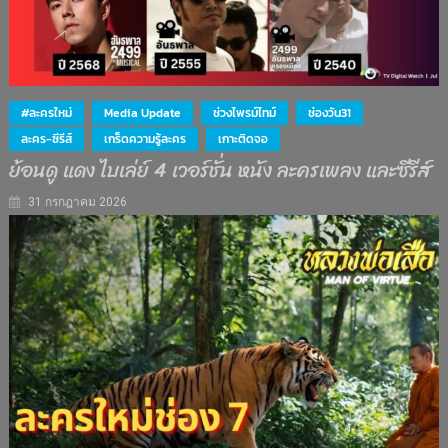
#ละครใหม่
Media Update
ช่วงไพรม์ไทม์
ช่องวัน31
ละคร-ซีรีส์
เกร็ดความรู้ละคร
เกาะติดจอ
ย้อนดู แดง ไบเล่ย์ 4 เวอร์ชั่น หนัง ละครเพลง และซีรีส์
31 กรกฎาคม 2026