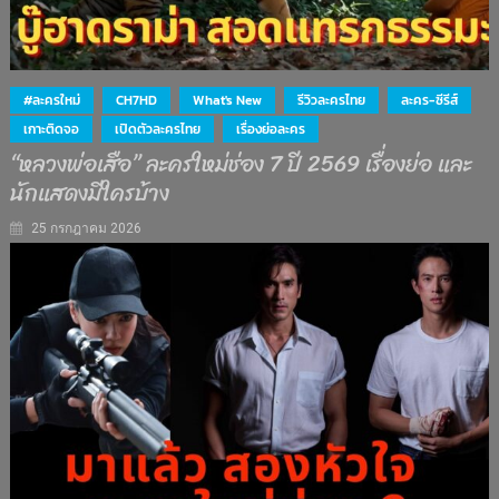
#ละครใหม่
CH7HD
What's New
รีวิวละครไทย
ละคร-ซีรีส์
เกาะติดจอ
เปิดตัวละครไทย
เรื่องย่อละคร
“หลวงพ่อเสือ” ละครใหม่ช่อง 7 ปี 2569 เรื่องย่อ และ
นักแสดงมีใครบ้าง
25 กรกฎาคม 2026