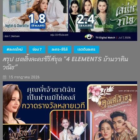
#ละครใหม่
ช่อง 7
ละคร-ซีรีส์
เรตติงละคร
สรุป เรตติ้งละครซีรีส์ชุด “4 ELEMENTS บ้านวาทิน
วณิช”
15 กรกฎาคม 2026