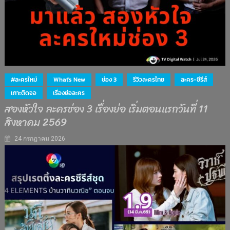
#ละครใหม่
What's New
ช่อง 3
รีวิวละครไทย
ละคร-ซีรีส์
เกาะติดจอ
เรื่องย่อละคร
สองหัวใจ ละครช่อง 3 เรื่องย่อ เริ่มตอนแรกวันที่ 11
สิงหาคม 2569
24 กรกฎาคม 2026