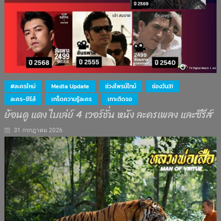
#ละครใหม่
Media Update
ช่วงไพรม์ไทม์
ช่องวัน31
ละคร-ซีรีส์
เกร็ดความรู้ละคร
เกาะติดจอ
ย้อนดู แดง ไบเล่ย์ 4 เวอร์ชั่น หนัง ละครเพลง และซีรีส์
31 กรกฎาคม 2026