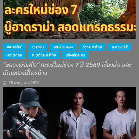
#ละครใหม่
CH7HD
What's New
รีวิวละครไทย
ละคร-ซีรีส์
เกาะติดจอ
เปิดตัวละครไทย
เรื่องย่อละคร
“หลวงพ่อเสือ” ละครใหม่ช่อง 7 ปี 2569 เรื่องย่อ และ
นักแสดงมีใครบ้าง
25 กรกฎาคม 2026