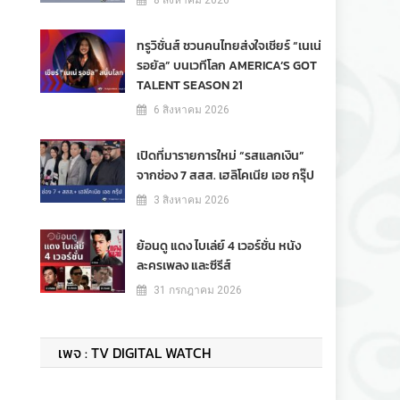
8 สิงหาคม 2026
ทรูวิชั่นส์ ชวนคนไทยส่งใจเชียร์ “เนเน่
รอยัล” บนเวทีโลก AMERICA’S GOT
TALENT SEASON 21
6 สิงหาคม 2026
เปิดที่มารายการใหม่ “รสแลกเงิน”
จากช่อง 7 สสส. เฮลิโคเนีย เอช กรุ๊ป
3 สิงหาคม 2026
ย้อนดู แดง ไบเล่ย์ 4 เวอร์ชั่น หนัง
ละครเพลง และซีรีส์
31 กรกฎาคม 2026
เพจ : TV DIGITAL WATCH