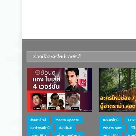
เรื่องย่อละครใหม่และซีรีส์
#ละครใหม่
Media Update
#ละครใหม่
CH7
ช่วงไพรม์ไทม์
ช่องวัน31
What's New
รีว
ละคร-ซีรีส์
เกร็ดความรู้ละคร
ละคร-ซีรีส์
เกาะ