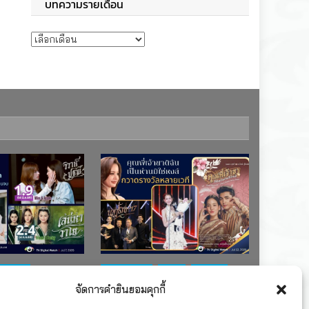
บทความรายเดือน
บทความรายเดือน
ช่อง 7
#ละครใหม่
TV
ช่อง 3
จัดการคำยินยอมคุกกี้
เรตติงละคร
รางวัล
ละคร-ซีรีส์