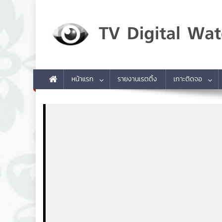
Skip to content
TV Digital Watch
เกาะติดทีวีและออนไลน์ รายงานเรตติ้ง
หน้าแรก
รายงานเรตติ้ง
เกาะติดจอ