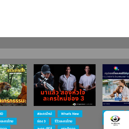
HD
#ละครใหม่
What's New
#ละครใหม่
ิวละครไทย
ช่อง 3
รีวิวละครไทย
ละคร-ซีรีส์
ติดจอ
ละคร-ซีรีส์
เกาะติดจอ