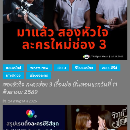
#ละครใหม่
What's New
ช่อง 3
รีวิวละครไทย
ละคร-ซีรีส์
เกาะติดจอ
เรื่องย่อละคร
สองหัวใจ ละครช่อง 3 เรื่องย่อ เริ่มตอนแรกวันที่ 11
สิงหาคม 2569
24 กรกฎาคม 2026