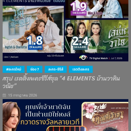
#ละครใหม่
ช่อง 7
ละคร-ซีรีส์
เรตติงละคร
สรุป เรตติ้งละครซีรีส์ชุด “4 ELEMENTS บ้านวาทิน
วณิช”
15 กรกฎาคม 2026