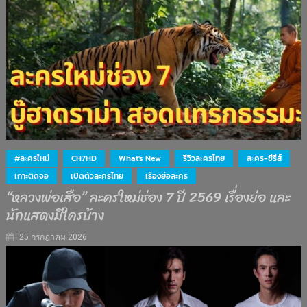
#ละครใหม่
CH7HD
What's New
รีวิวละครไทย
ละคร-ซีรีส์
เกาะติดจอ
เปิดตัวละครไทย
เรื่องย่อละคร
“หลวงพ่อเสือ” ละครใหม่ช่อง 7 ปี 2569 เรื่องย่อ และ
นักแสดงมีใครบ้าง
25 กรกฎาคม 2026