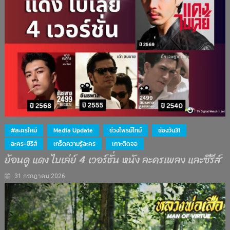
#ละครใหม่
Media Update
ช่วงไพรม์ไทม์
ช่องวัน31
ละคร-ซีรีส์
เกร็ดความรู้ละคร
เกาะติดจอ
ย้อนดู แดง ไบเล่ย์ 4 เวอร์ชั่น หนัง ละครเพลง และซีรีส์
31 กรกฎาคม 2026