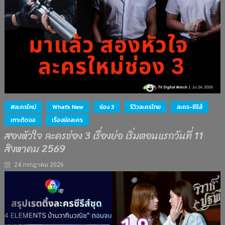
#ละครใหม่
What's New
ช่อง 3
รีวิวละครไทย
ละคร-ซีรีส์
เกาะติดจอ
เรื่องย่อละคร
สองหัวใจ ละครช่อง 3 เรื่องย่อ เริ่มตอนแรกวันที่ 11
สิงหาคม 2569
24 กรกฎาคม 2026