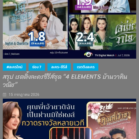
#ละครใหม่
ช่อง 7
ละคร-ซีรีส์
เรตติงละคร
สรุป เรตติ้งละครซีรีส์ชุด “4 ELEMENTS บ้านวาทิน
วณิช”
15 กรกฎาคม 2026