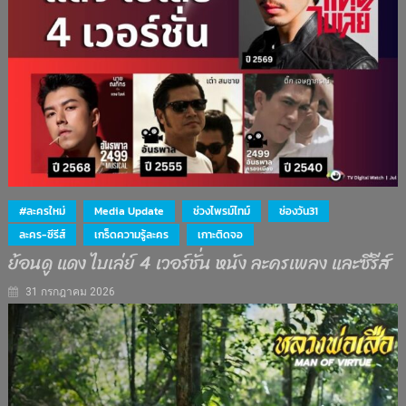
#ละครใหม่
Media Update
ช่วงไพรม์ไทม์
ช่องวัน31
ละคร-ซีรีส์
เกร็ดความรู้ละคร
เกาะติดจอ
ย้อนดู แดง ไบเล่ย์ 4 เวอร์ชั่น หนัง ละครเพลง และซีรีส์
31 กรกฎาคม 2026