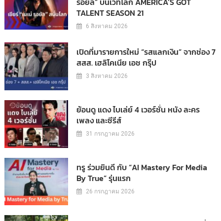
รอยัล” บนเวทีโลก AMERICA’S GOT
TALENT SEASON 21
6 สิงหาคม 2026
เปิดที่มารายการใหม่ “รสแลกเงิน” จากช่อง 7
สสส. เฮลิโคเนีย เอช กรุ๊ป
3 สิงหาคม 2026
ย้อนดู แดง ไบเล่ย์ 4 เวอร์ชั่น หนัง ละคร
เพลง และซีรีส์
31 กรกฎาคม 2026
ทรู ร่วมยินดี กับ “AI Mastery For Media
By True” รุ่นแรก
26 กรกฎาคม 2026