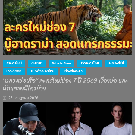
#ละครใหม่
CH7HD
What's New
รีวิวละครไทย
ละคร-ซีรีส์
เกาะติดจอ
เปิดตัวละครไทย
เรื่องย่อละคร
“หลวงพ่อเสือ” ละครใหม่ช่อง 7 ปี 2569 เรื่องย่อ และ
นักแสดงมีใครบ้าง
25 กรกฎาคม 2026