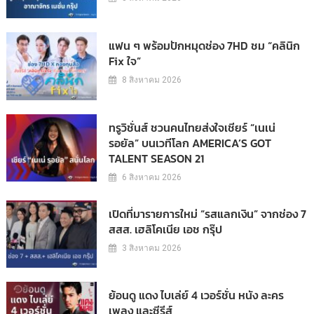
แฟน ๆ พร้อมปักหมุดช่อง 7HD ชม “คลินิก
Fix ใจ”
8 สิงหาคม 2026
ทรูวิชั่นส์ ชวนคนไทยส่งใจเชียร์ “เนเน่
รอยัล” บนเวทีโลก AMERICA’S GOT
TALENT SEASON 21
6 สิงหาคม 2026
เปิดที่มารายการใหม่ “รสแลกเงิน” จากช่อง 7
สสส. เฮลิโคเนีย เอช กรุ๊ป
3 สิงหาคม 2026
ย้อนดู แดง ไบเล่ย์ 4 เวอร์ชั่น หนัง ละคร
เพลง และซีรีส์