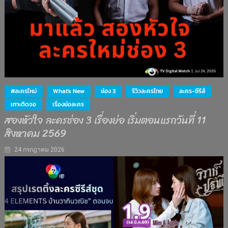
#ละครใหม่
What's New
ช่อง 3
รีวิวละครไทย
ละคร-ซีรีส์
เกาะติดจอ
เรื่องย่อละคร
สองหัวใจ ละครช่อง 3 เรื่องย่อ เริ่มตอนแรกวันที่ 11
สิงหาคม 2569
24 กรกฎาคม 2026