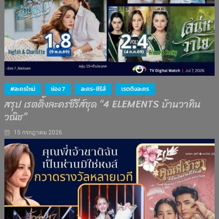
#ละครใหม่
ช่อง 7
ละคร-ซีรีส์
เรตติงละคร
สรุป เรตติ้งละครซีรีส์ชุด “4 ELEMENTS บ้านวาทิน
วณิช”
15 กรกฎาคม 2026