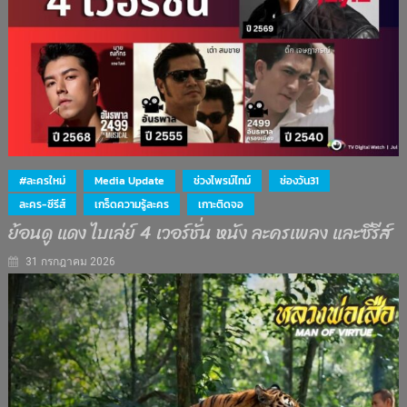
#ละครใหม่
Media Update
ช่วงไพรม์ไทม์
ช่องวัน31
ละคร-ซีรีส์
เกร็ดความรู้ละคร
เกาะติดจอ
ย้อนดู แดง ไบเล่ย์ 4 เวอร์ชั่น หนัง ละครเพลง และซีรีส์
31 กรกฎาคม 2026