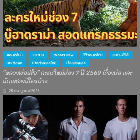
#ละครใหม่
CH7HD
What's New
รีวิวละครไทย
ละคร-ซีรีส์
เกาะติดจอ
เปิดตัวละครไทย
เรื่องย่อละคร
“หลวงพ่อเสือ” ละครใหม่ช่อง 7 ปี 2569 เรื่องย่อ และ
นักแสดงมีใครบ้าง
25 กรกฎาคม 2026