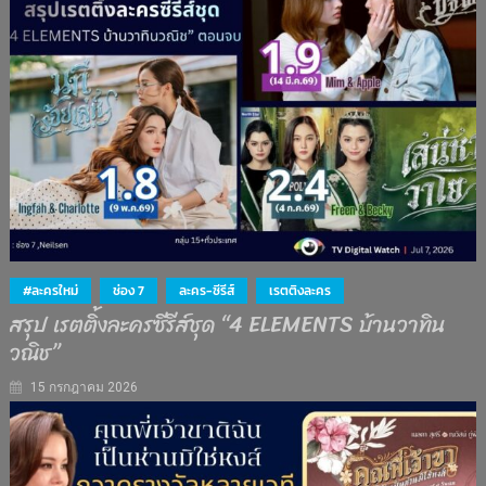
#ละครใหม่
ช่อง 7
ละคร-ซีรีส์
เรตติงละคร
สรุป เรตติ้งละครซีรีส์ชุด “4 ELEMENTS บ้านวาทิน
วณิช”
15 กรกฎาคม 2026