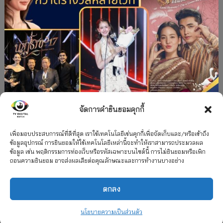
จัดการคำยินยอมคุกกี้
#ละครใหม่
TV
ช่อง 3
รางวัล
ละคร-ซีรีส์
”คุณพี่เจ้าขาดิฉันเป็นห่านมิใช่หงส์” กวาดรางวัล
เพื่อมอบประสบการณ์ที่ดีที่สุด เราใช้เทคโนโลยีเช่นคุกกี้เพื่อจัดเก็บและ/หรือเข้าถึง
ข้อมูลอุปกรณ์ การยินยอมให้ใช้เทคโนโลยีเหล่านี้จะทำให้เราสามารถประมวลผล
เพียบ จาก 8 เวที
ข้อมูล เช่น พฤติกรรมการท่องเว็บหรือรหัสเฉพาะบนไซต์นี้ การไม่ยินยอมหรือเพิก
ถอนความยินยอม อาจส่งผลเสียต่อคุณลักษณะและการทำงานบางอย่าง
12 กรกฎาคม 2026
ตกลง
2026 TV Digital Watch All Rights Reserved.
TV Digital Watch ทีวีดิจิทัลวอทช์
ติดต่อ
นโยบายความเป็นส่วนตัว
นโยบายความเป็นส่วนตัว
รวมเรตติ้ง 2018-2022
สื่อวีดิทัศน์
เกี่ยวกับเรา