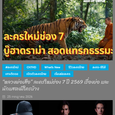
#ละครใหม่
CH7HD
What's New
รีวิวละครไทย
ละคร-ซีรีส์
เกาะติดจอ
เปิดตัวละครไทย
เรื่องย่อละคร
“หลวงพ่อเสือ” ละครใหม่ช่อง 7 ปี 2569 เรื่องย่อ และ
นักแสดงมีใครบ้าง
25 กรกฎาคม 2026