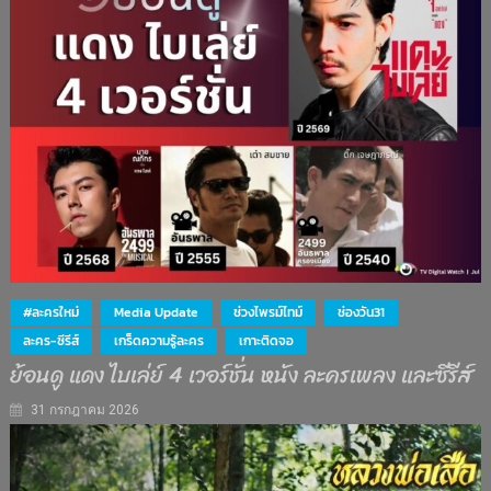
#ละครใหม่
Media Update
ช่วงไพรม์ไทม์
ช่องวัน31
ละคร-ซีรีส์
เกร็ดความรู้ละคร
เกาะติดจอ
ย้อนดู แดง ไบเล่ย์ 4 เวอร์ชั่น หนัง ละครเพลง และซีรีส์
31 กรกฎาคม 2026