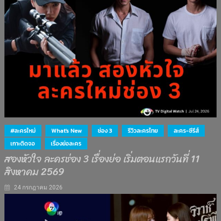
#ละครใหม่
What's New
ช่อง 3
รีวิวละครไทย
ละคร-ซีรีส์
เกาะติดจอ
เรื่องย่อละคร
สองหัวใจ ละครช่อง 3 เรื่องย่อ เริ่มตอนแรกวันที่ 11
สิงหาคม 2569
24 กรกฎาคม 2026