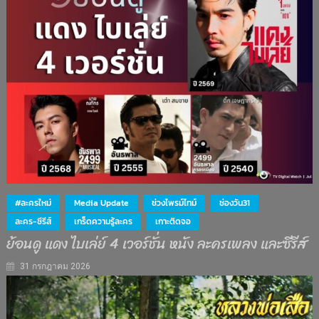
#ละครใหม่
Media Update
ช่วงไพรม์ไทม์
ช่องวัน31
ละคร-ซีรีส์
เกร็ดความรู้ละคร
เกาะติดจอ
ย้อนดู แดง ไบเล่ย์ 4 เวอร์ชั่น หนัง ละครเพลง และซีรีส์
31 กรกฎาคม 2026