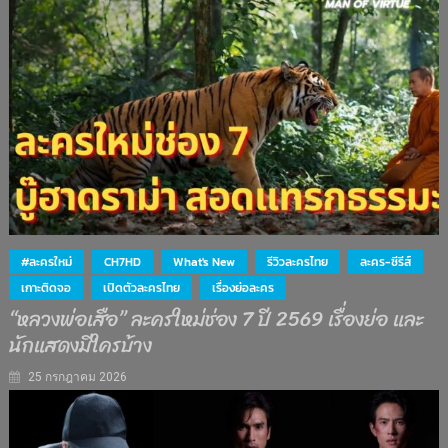
#ละครใหม่
CH7HD
What's New
รีวิวละครไทย
ละคร-ซีรีส์
เกาะติดจอ
เปิดตัวละครไทย
เรื่องย่อละคร
“หลวงพ่อเสือ” ละครใหม่ช่อง 7 ปี 2569 เรื่องย่อ และ
นักแสดงมีใครบ้าง
25 กรกฎาคม 2026