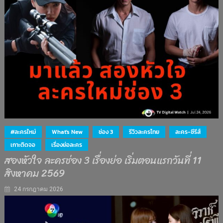
#ละครใหม่
What's New
ช่อง 3
รีวิวละครไทย
ละคร-ซีรีส์
เกาะติดจอ
เรื่องย่อละคร
สองหัวใจ ละครช่อง 3 เรื่องย่อ เริ่มตอนแรกวันที่ 11
สิงหาคม 2569
24 กรกฎาคม 2026