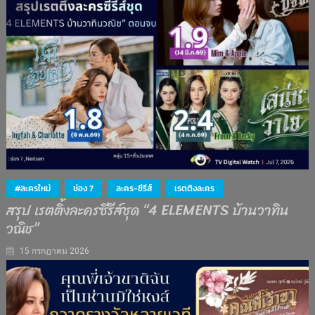
#ละครใหม่
ช่อง 7
ละคร-ซีรีส์
เรตติงละคร
สรุป เรตติ้งละครซีรีส์ชุด “4 ELEMENTS บ้านวาทิน
วณิช”
15 กรกฎาคม 2026