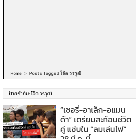
Home
>
Posts Tagged โอ๊ต วรวุฒิ
ป้ายกำกับ:
โอ๊ต วรวุฒิ
“เชอรี่-อาเล็ก-อแมน
ด้า” เตรียมสะท้อนชีวิต
คู่ แซ่บใน “ลมเล่นไฟ”
28 มี.ค. นี้