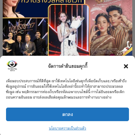
จัดการคำยินยอมคุกกี้
#ละครใหม่
TV
ช่อง 3
รางวัล
ละคร-ซีรีส์
”คุณพี่เจ้าขาดิฉันเป็นห่านมิใช่หงส์” กวาดรางวัล
เพื่อมอบประสบการณ์ที่ดีที่สุด เราใช้เทคโนโลยีเช่นคุกกี้เพื่อจัดเก็บและ/หรือเข้าถึง
ข้อมูลอุปกรณ์ การยินยอมให้ใช้เทคโนโลยีเหล่านี้จะทำให้เราสามารถประมวลผล
เพียบ จาก 8 เวที
ข้อมูล เช่น พฤติกรรมการท่องเว็บหรือรหัสเฉพาะบนไซต์นี้ การไม่ยินยอมหรือเพิก
ถอนความยินยอม อาจส่งผลเสียต่อคุณลักษณะและการทำงานบางอย่าง
12 กรกฎาคม 2026
ตกลง
2026 TV Digital Watch All Rights Reserved.
TV Digital Watch ทีวีดิจิทัลวอทช์
ติดต่อ
นโยบายความเป็นส่วนตัว
นโยบายความเป็นส่วนตัว
รวมเรตติ้ง 2018-2022
สื่อวีดิทัศน์
เกี่ยวกับเรา