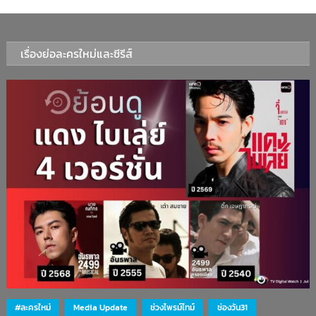
เรื่องย่อละครใหม่และซีรีส์
#ละครใหม่
Media Update
ช่วงไพรม์ไทม์
ช่องวัน31