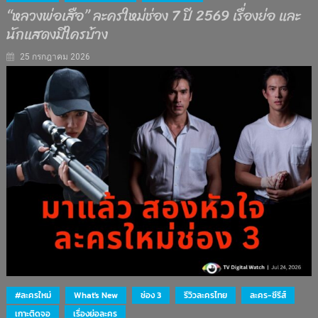
“หลวงพ่อเสือ” ละครใหม่ช่อง 7 ปี 2569 เรื่องย่อ และ
นักแสดงมีใครบ้าง
25 กรกฎาคม 2026
#ละครใหม่
What's New
ช่อง 3
รีวิวละครไทย
ละคร-ซีรีส์
เกาะติดจอ
เรื่องย่อละคร