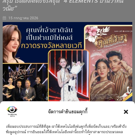
สรุป เรตติ้งละครซีรีส์ชุด “4 ELEMENTS บ้านวาทิน
วณิช”
15 กรกฎาคม 2026
จัดการคำยินยอมคุกกี้
#ละครใหม่
TV
ช่อง 3
รางวัล
ละคร-ซีรีส์
”คุณพี่เจ้าขาดิฉันเป็นห่านมิใช่หงส์” กวาดรางวัล
เพื่อมอบประสบการณ์ที่ดีที่สุด เราใช้เทคโนโลยีเช่นคุกกี้เพื่อจัดเก็บและ/หรือเข้าถึง
ข้อมูลอุปกรณ์ การยินยอมให้ใช้เทคโนโลยีเหล่านี้จะทำให้เราสามารถประมวลผล