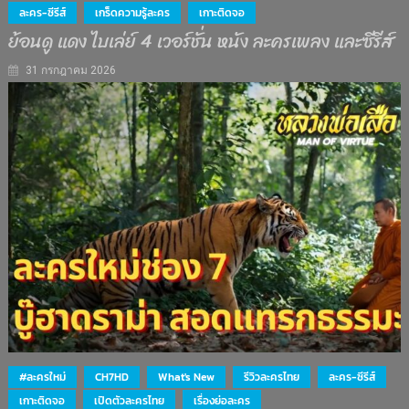
ละคร-ซีรีส์
เกร็ดความรู้ละคร
เกาะติดจอ
ย้อนดู แดง ไบเล่ย์ 4 เวอร์ชั่น หนัง ละครเพลง และซีรีส์
31 กรกฎาคม 2026
#ละครใหม่
CH7HD
What's New
รีวิวละครไทย
ละคร-ซีรีส์
เกาะติดจอ
เปิดตัวละครไทย
เรื่องย่อละคร