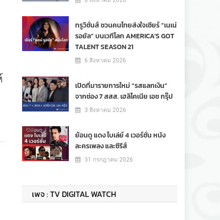
8 สิงหาคม 2026
ทรูวิชั่นส์ ชวนคนไทยส่งใจเชียร์ “เนเน่
รอยัล” บนเวทีโลก AMERICA’S GOT
TALENT SEASON 21
6 สิงหาคม 2026
์
เปิดที่มารายการใหม่ “รสแลกเงิน”
จากช่อง 7 สสส. เฮลิโคเนีย เอช กรุ๊ป
3 สิงหาคม 2026
ย้อนดู แดง ไบเล่ย์ 4 เวอร์ชั่น หนัง
ละครเพลง และซีรีส์
31 กรกฎาคม 2026
เพจ : TV DIGITAL WATCH