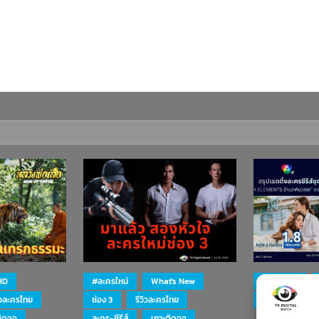
HD
#ละครใหม่
What's New
#ละครใหม่
ิวละครไทย
ช่อง 3
รีวิวละครไทย
ละคร-ซีรีส์
ติดจอ
ละคร-ซีรีส์
เกาะติดจอ