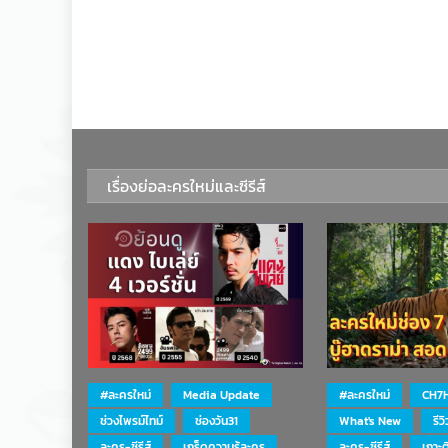
เรื่องย่อละครใหม่และซีรีส์
#ละครใหม่
Media Update
#ละครใหม่
CH7
ช่วงไพรม์ไทม์
ช่องวัน31
What's New
รีว
ละคร-ซีรีส์
เกร็ดความรู้ละคร
ละคร-ซีรีส์
เกาะ