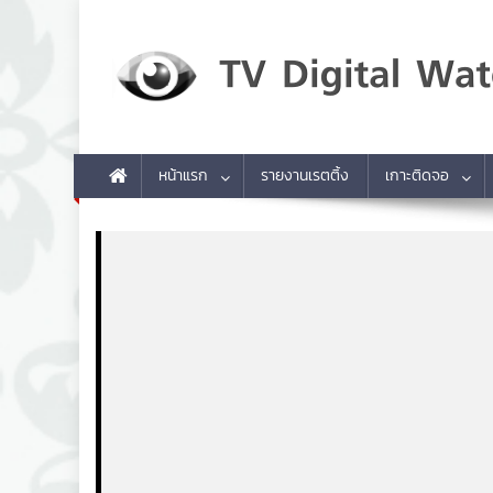
Skip to content
TV Digital Watch
เกาะติดทีวีและออนไลน์ รายงานเรตติ้ง
หน้าแรก
รายงานเรตติ้ง
เกาะติดจอ