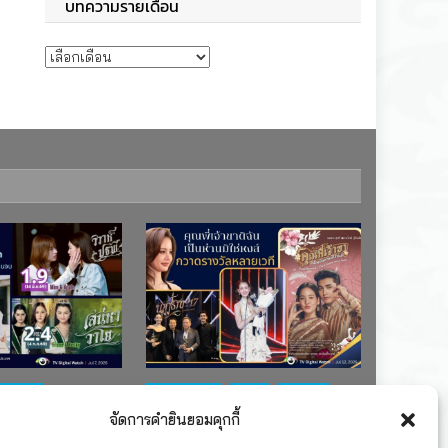
บทความรายเดือน
บทความรายเดือน
ช่อง 7
#ละครใหม่
TV
ช่อง 3
จัดการคำยินยอมคุกกี้
เรตติงละคร
รางวัล
ละคร-ซีรีส์