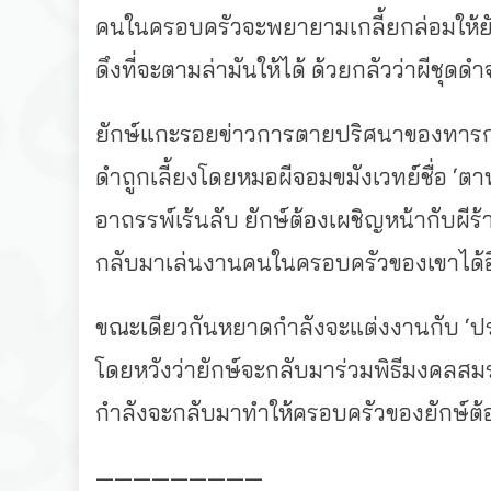
คนในครอบครัวจะพยายามเกลี้ยกล่อมให้ยักษ
ดึงที่จะตามล่ามันให้ได้ ด้วยกลัวว่าผีชุ
ยักษ์แกะรอยข่าวการตายปริศนาของทารกแ
ดำถูกเลี้ยงโดยหมอผีจอมขมังเวทย์ชื่อ ‘ต
อาถรรพ์เร้นลับ ยักษ์ต้องเผชิญหน้ากับผีร
กลับมาเล่นงานคนในครอบครัวของเขาได้อ
ขณะเดียวกันหยาดกำลังจะแต่งงานกับ ‘ประด
โดยหวังว่ายักษ์จะกลับมาร่วมพิธีมงคลสมรส
กำลังจะกลับมาทำให้ครอบครัวของยักษ์ต้
—————————