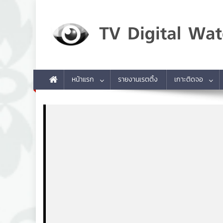
Skip to content
TV Digital Watch
เกาะติดทีวีและออนไลน์ รายงานเรตติ้ง
หน้าแรก
รายงานเรตติ้ง
เกาะติดจอ