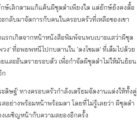
์เลิกตามแก้แค้นผีชุดดําเพียงใด แต่ยักษ์ยังคงดื้อ
ดดำจะกลับมาจัดการกับคนในครอบครัวที่เหลือของเขา
รกเกิดจากหน้าหนังสือพิมพ์จนพบเบาะแสว่าผีชุด
าพวง’ ที่อพยพหนีไปกบดานใน ‘ดงโขมด’ ที่เต็มไปด้วย
้ายและอันตรายรอบตัว เพื่อกำจัดผีชุดดำไม่ให้มันย้อน
ีก
ิษฐ์’ ทางครอบครัวกำลังเตรียมจัดงานแต่งให้ทั้งคู่
อย่างพร้อมหน้าพร้อมตา โดยที่ไม่รู้เลยว่า ผีชุดดำ
องเผชิญหน้ากับความสยองอีกครั้ง