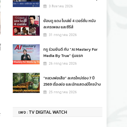
3 สิงหาคม 2026
ย้อนดู แดง ไบเล่ย์ 4 เวอร์ชั่น หนัง
ละครเพลง และซีรีส์
31 กรกฎาคม 2026
้
ทรู ร่วมยินดี กับ “AI Mastery For
Media By True” รุ่นแรก
26 กรกฎาคม 2026
“หลวงพ่อเสือ” ละครใหม่ช่อง 7 ปี
2569 เรื่องย่อ และนักแสดงมีใครบ้าง
25 กรกฎาคม 2026
เพจ : TV DIGITAL WATCH
ร
า