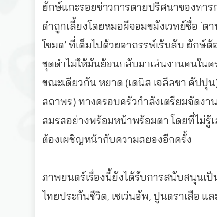
ยักษ์แกะรอยข่าวการตายปริ
ศนาของทารกแ
ดำถู
กเลี้ยงโดยหมอผีจอมขมังเวทย์ชื่
อ ‘ตา
โขมด’ ที่เต็มไปด้วยอาถรรพ์เร้นลับ ยักษ์ต้
ชุดดำไม่ให้มันย้
อนกลับมาเล่นงานคนในค
ขณะเดียวกัน หยาด (เดนิส เจลีลชา คัปปุน)
สถาพร) ทางครอบครัวกำลังเตรียมจั
ดงานแ
สมรสอย่างพร้อมหน้าพร้
อมตา โดยที่ไม่รู
ต้องเผชิญหน้
ากับความสยองอีกครั้ง
ภาพยนตร์เรื่องนี้ยังได้รั
บการสนับสนุนเป็น
ไทยประกันชีวิต, เซเว่นอัพ, ปูนตราเสือ 