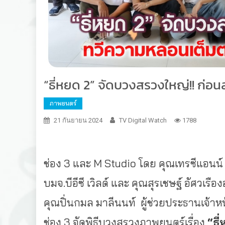
“ธี่หยด 2” จัดบวงสรวงใหญ่!! ก่อน
ภาพยนตร์
21 กันยายน 2024
TV Digital Watch
1788
ช่อง 3 และ M Studio โดย คุณเทรซีแอนน์ ม
บมจ.บีอีซี เวิลด์ และ คุณสุรเชษฐ์ อัศวเรื
คุณปิ่นกมล มาลีนนท์ ผู้ช่วยประธานเจ้าหน้
ช่อง 3 จัดพิธีบวงสรวงภาพยนตร์เรื่อง
“ธี