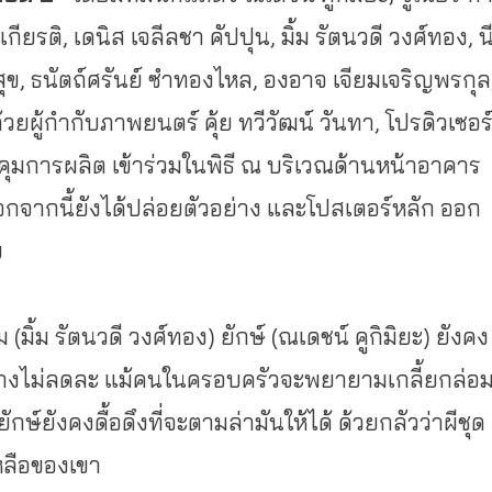
ยรติ, เดนิส เจลีลชา คัปปุน, มิ้ม รัตนวดี วงศ์ทอง, น
ุข, ธนัตถ์ศรันย์ ซำทองไหล, องอาจ เจียมเจริญพรกุล
วยผู้กำกับภาพยนตร์ คุ้ย ทวีวัฒน์ วันทา, โปรดิวเซอร
บคุมการผลิต เข้าร่วมในพิธี ณ บริเวณด้านหน้าอาคาร
นอกจากนี้ยังได้ปล่อยตัวอย่าง และโปสเตอร์หลัก ออก
ย
(มิ้ม รัตนวดี วงศ์ทอง) ยักษ์ (ณเดชน์ คูกิมิยะ) ยังคง
างไม่ลดละ แม้คนในครอบครัวจะพยายามเกลี้
ยกล่อ
ยักษ์ยังคงดื้อดึงที่จะตามล่
ามันให้ได้ ด้วยกลัวว่าผีชุด
ลื
อของเขา