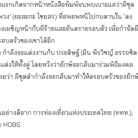
รกเกิดจากหน้าหนังสื
อพิมพ์จนพบเบาะแสว่าผีชุด
พวง’ (ยะสะกะ ไชยสร) ที่อพยพหนีไปกบดานใน ‘ดง
องเผชิญหน้ากับผีร้
ายและอันตรายรอบตัว เพื่อกำจัดผ
รอบครั
วของเขาได้อีก
 กำลังจะแต่งงานกับ ประดิษฐ์ (มีน พีรวิชญ์ อรรถชิต
ต่งให้ทั้งคู่ โดยหวังว่ายักษ์จะกลับมาร่วมพิ
ธีมงคล
้เลยว่า ผีชุดดำกำลังจะกลับมาทำให้
ครอบครัวของยักษ
อย่างดีจาก การท่องเที่ยวแห่งประเทศไทย (ททท.),
และ HOBS