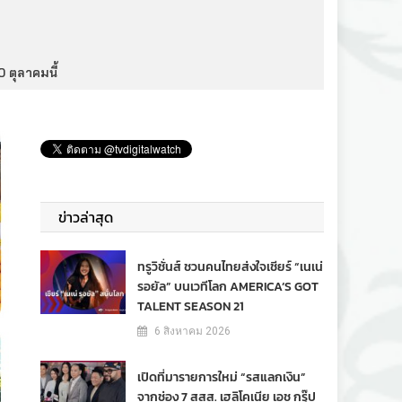
 ตุลาคมนี้
ข่าวล่าสุด
ทรูวิชั่นส์ ชวนคนไทยส่งใจเชียร์ “เนเน่
รอยัล” บนเวทีโลก AMERICA’S GOT
TALENT SEASON 21
6 สิงหาคม 2026
เปิดที่มารายการใหม่ “รสแลกเงิน”
จากช่อง 7 สสส. เฮลิโคเนีย เอช กรุ๊ป