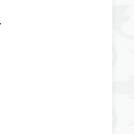
ี
,
์
ม