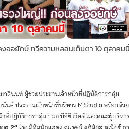
ลงจอยักษ์ ทวีความหลอนเต็มตา 10 ตุลาคมนี
าลีนนท์ ผู้ช่วยประธานเจ้าหน้าที่ปฏิบั
ติการกลุ่ม
องอนันต์ ประธานเจ้าหน้าที่บริหาร M Studio พร้อมด้วย
าที่ปฏิบั
ติการกลุ่ม บมจ.บีอีซี เวิลด์ และคณะผู้บริหา
่หยด 2”
โดยมีทีมนักแสดง ณเดชน์ คูกิมิยะ, จูเนียร์ ก