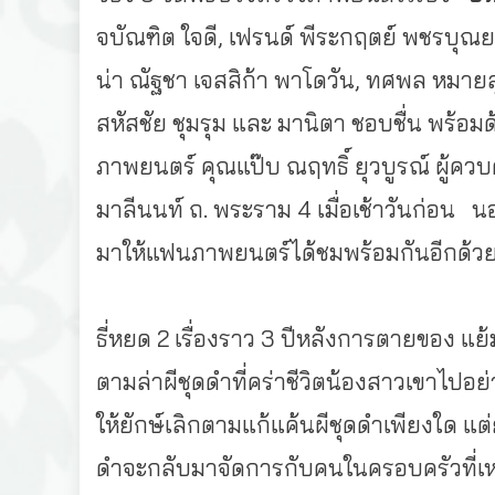
จบัณฑิต ใจดี, เฟรนด์ พีระกฤตย์ พชรบุณยเกี
น่า ณัฐชา เจสสิก้า พาโดวัน, ทศพล หมายส
สหัสชัย ชุมรุม และ มานิตา ชอบชื่น พร้อมด้
ภาพยนตร์ คุณแป๊บ ณฤทธิ์ ยุวบูรณ์ ผู้คว
มาลีนนท์ ถ. พระราม 4 เมื่อเช้าวันก่อน 
มาให้แฟนภาพยนตร์ได้ชมพร้
อมกันอีกด้ว
ธี่หยด 2 เรื่องราว 3 ปีหลังการตายของ แย้ม 
ตามล่าผีชุดดําที่คร่าชีวิ
ตน้องสาวเขาไปอย่
ให้ยักษ์เลิกตามแก้แค้นผี
ชุดดําเพียงใด แต่
ดำจะกลับมาจั
ดการกับคนในครอบครัวที่เห