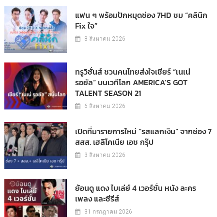
แฟน ๆ พร้อมปักหมุดช่อง 7HD ชม “คลินิก
Fix ใจ”
8 สิงหาคม 2026
ทรูวิชั่นส์ ชวนคนไทยส่งใจเชียร์ “เนเน่
รอยัล” บนเวทีโลก AMERICA’S GOT
TALENT SEASON 21
6 สิงหาคม 2026
เปิดที่มารายการใหม่ “รสแลกเงิน” จากช่อง 7
สสส. เฮลิโคเนีย เอช กรุ๊ป
3 สิงหาคม 2026
ย้อนดู แดง ไบเล่ย์ 4 เวอร์ชั่น หนัง ละคร
เพลง และซีรีส์
31 กรกฎาคม 2026