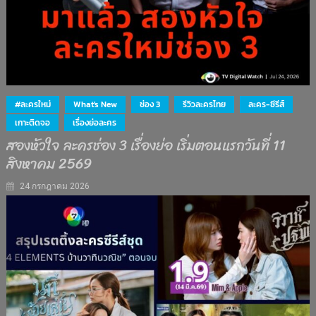
#ละครใหม่
What's New
ช่อง 3
รีวิวละครไทย
ละคร-ซีรีส์
เกาะติดจอ
เรื่องย่อละคร
สองหัวใจ ละครช่อง 3 เรื่องย่อ เริ่มตอนแรกวันที่ 11
สิงหาคม 2569
24 กรกฎาคม 2026