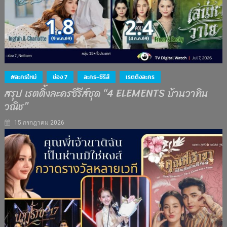
#ละครใหม่
ช่อง 7
ละคร-ซีรีส์
เรตติงละคร
สรุป เรตติ้งละครซีรีส์ชุด “4 ELEMENTS บ้านวาทิน
วณิช”
15 กรกฎาคม 2026