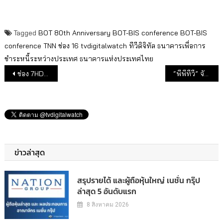
Tagged
BOT 80th Anniversary BOT-BIS conference
BOT-BIS
conference
TNN ช่อง 16
tvdigitalwatch
ทีวีดิจิทัล
ธนาคารเพื่อการ
ชำระหนี้ระหว่างประเทศ
ธนาคารแห่งประเทศไทย
แนะแนวเรื่อง
ช่อง 7HD ส่ง “สาวสองวิญญาณ” ลงจอ 24 พ.ย.นี้
“พีพีทีวี” จับมือ “VGI” ส่งตรงวิเคราะห์ผลบอลโลก 2022
ข่าวล่าสุด
สรุปรายได้ และผู้ถือหุ้นใหญ่ เนชั่น กรุ๊ป
ล่าสุด 5 อันดับแรก
8 สิงหาคม 2026