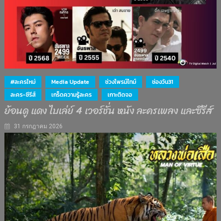
#ละครใหม่
Media Update
ช่วงไพรม์ไทม์
ช่องวัน31
ละคร-ซีรีส์
เกร็ดความรู้ละคร
เกาะติดจอ
ย้อนดู แดง ไบเล่ย์ 4 เวอร์ชั่น หนัง ละครเพลง และซีรีส์
31 กรกฎาคม 2026