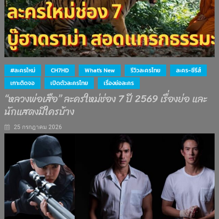
#ละครใหม่
CH7HD
What's New
รีวิวละครไทย
ละคร-ซีรีส์
เกาะติดจอ
เปิดตัวละครไทย
เรื่องย่อละคร
“หลวงพ่อเสือ” ละครใหม่ช่อง 7 ปี 2569 เรื่องย่อ และ
นักแสดงมีใครบ้าง
25 กรกฎาคม 2026