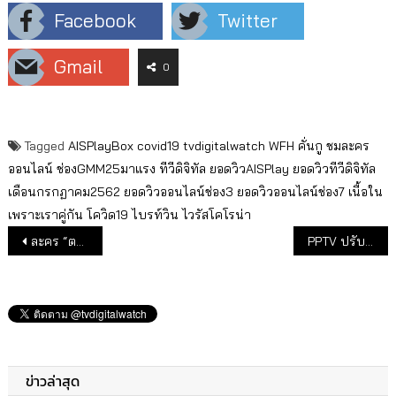
Facebook
Twitter
Gmail
0
Tagged
AISPlayBox
covid19
tvdigitalwatch
WFH
คั่นกู
ชมละคร
ออนไลน์
ช่องGMM25มาแรง
ทีวีดิจิทัล
ยอดวิวAISPlay
ยอดวิวทีวีดิจิทัล
เดือนกรกฏาคม2562
ยอดวิวออนไลน์ช่อง3
ยอดวิวออนไลน์ช่อง7
เนื้อใน
เพราะเราคู่กัน
โควิด19
ไบรท์วิน
ไวรัสโคโรน่า
แนะแนวเรื่อง
ละคร “ตะวันอาบดาว” ช่อง 7 เรตติ้งพุ่ง 7.841
PPTV ปรับเวลา ละครใหม่ จัด “เล่ห์เกมรัก” “สน-ยุกต์” “เอสเธอร์” ลงผัง 21.30น. พ-พฤ เริ่ม 17 มิ.ย.
ข่าวล่าสุด