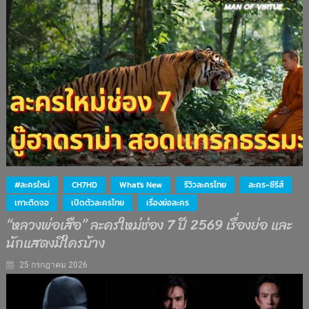
#ละครใหม่
CH7HD
What's New
รีวิวละครไทย
ละคร-ซีรีส์
เกาะติดจอ
เปิดตัวละครไทย
เรื่องย่อละคร
“หลวงพ่อเสือ” ละครใหม่ช่อง 7 ปี 2569 เรื่องย่อ และ
นักแสดงมีใครบ้าง
25 กรกฎาคม 2026