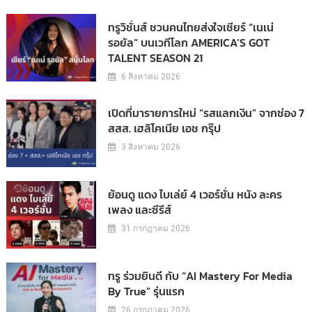
ทรูวิชั่นส์ ชวนคนไทยส่งใจเชียร์ “เนเน่
รอยัล” บนเวทีโลก AMERICA’S GOT
TALENT SEASON 21
6 สิงหาคม 2026
เปิดที่มารายการใหม่ “รสแลกเงิน” จากช่อง 7
สสส. เฮลิโคเนีย เอช กรุ๊ป
3 สิงหาคม 2026
ย้อนดู แดง ไบเล่ย์ 4 เวอร์ชั่น หนัง ละคร
เพลง และซีรีส์
31 กรกฎาคม 2026
ทรู ร่วมยินดี กับ “AI Mastery For Media
By True” รุ่นแรก
26 กรกฎาคม 2026