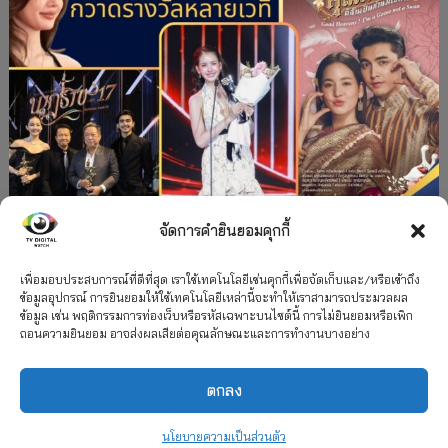
จัดการคำยินยอมคุกกี้
#ละครใหม่
TV
ช่อง 3
รางวัล
ละคร-ซีรีส์
”คุณพี่เจ้าขาดิฉันเป็นห่านมิใช่หงส์” กวาดรางวัล
เพื่อมอบประสบการณ์ที่ดีที่สุด เราใช้เทคโนโลยีเช่นคุกกี้เพื่อจัดเก็บและ/หรือเข้าถึง
ข้อมูลอุปกรณ์ การยินยอมให้ใช้เทคโนโลยีเหล่านี้จะทำให้เราสามารถประมวลผล
เพียบ จาก 8 เวที
ข้อมูล เช่น พฤติกรรมการท่องเว็บหรือรหัสเฉพาะบนไซต์นี้ การไม่ยินยอมหรือเพิก
ถอนความยินยอม อาจส่งผลเสียต่อคุณลักษณะและการทำงานบางอย่าง
12 กรกฎาคม 2026
ตกลง
2026 TV Digital Watch All Rights Reserved.
TV Digital Watch ทีวีดิจิทัลวอทช์
ติดต่อ
นโยบายความเป็นส่วนตัว
นโยบายความเป็นส่วนตัว
รวมเรตติ้ง 2018-2022
สื่อวีดิทัศน์
เกี่ยวกับเรา