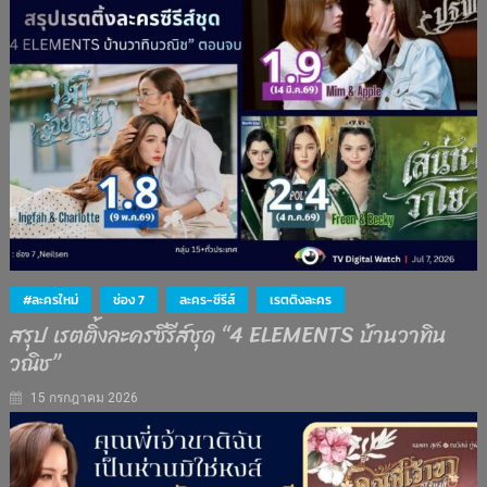
#ละครใหม่
ช่อง 7
ละคร-ซีรีส์
เรตติงละคร
สรุป เรตติ้งละครซีรีส์ชุด “4 ELEMENTS บ้านวาทิน
วณิช”
15 กรกฎาคม 2026