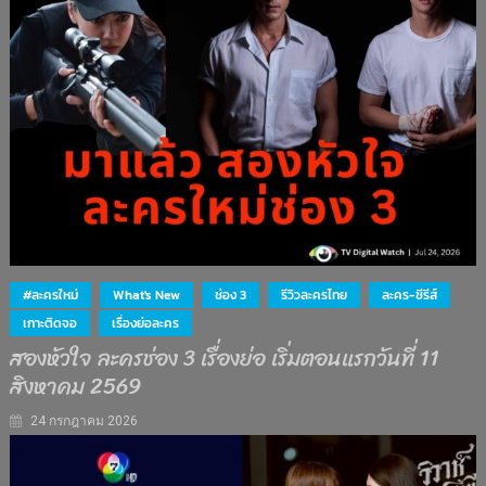
#ละครใหม่
What's New
ช่อง 3
รีวิวละครไทย
ละคร-ซีรีส์
เกาะติดจอ
เรื่องย่อละคร
สองหัวใจ ละครช่อง 3 เรื่องย่อ เริ่มตอนแรกวันที่ 11
สิงหาคม 2569
24 กรกฎาคม 2026