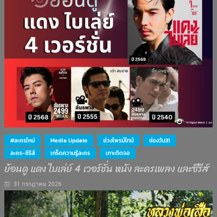
#ละครใหม่
Media Update
ช่วงไพรม์ไทม์
ช่องวัน31
ละคร-ซีรีส์
เกร็ดความรู้ละคร
เกาะติดจอ
ย้อนดู แดง ไบเล่ย์ 4 เวอร์ชั่น หนัง ละครเพลง และซีรีส์
31 กรกฎาคม 2026