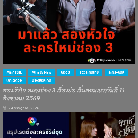
#ละครใหม่
What's New
ช่อง 3
รีวิวละครไทย
ละคร-ซีรีส์
เกาะติดจอ
เรื่องย่อละคร
สองหัวใจ ละครช่อง 3 เรื่องย่อ เริ่มตอนแรกวันที่ 11
สิงหาคม 2569
24 กรกฎาคม 2026