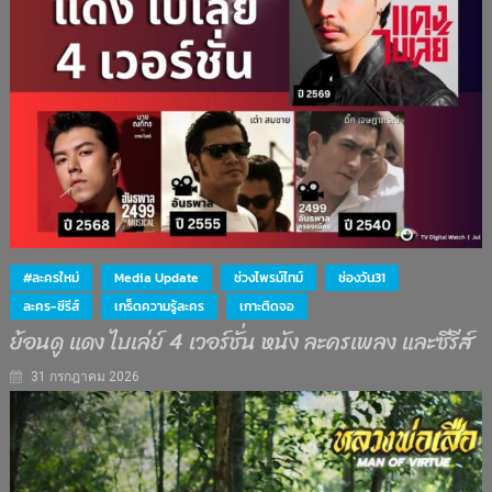
#ละครใหม่
Media Update
ช่วงไพรม์ไทม์
ช่องวัน31
ละคร-ซีรีส์
เกร็ดความรู้ละคร
เกาะติดจอ
ย้อนดู แดง ไบเล่ย์ 4 เวอร์ชั่น หนัง ละครเพลง และซีรีส์
31 กรกฎาคม 2026