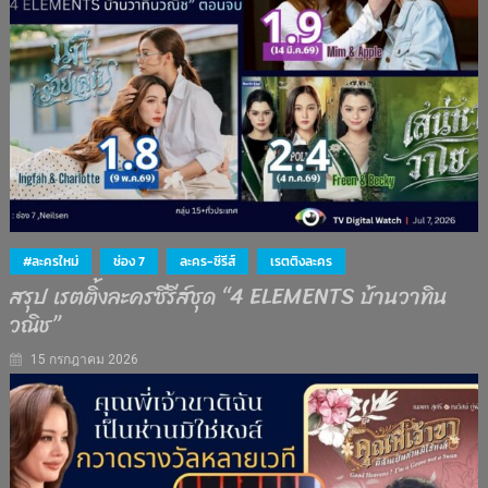
#ละครใหม่
ช่อง 7
ละคร-ซีรีส์
เรตติงละคร
สรุป เรตติ้งละครซีรีส์ชุด “4 ELEMENTS บ้านวาทิน
วณิช”
15 กรกฎาคม 2026