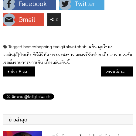
Facebook
Twitter
Gmail
0
Tagged
homeshopping
tvdigitalwatch
ข่าวเย็น
คุยโขมง
ตกมัน(ส์)บันเทิง
ทีวีดิจิทัล
บรรจงชงข่าว
ละครรีรันบ่าย
เก็บตกจากเนชั่น
เรตติ้งรายการข่าวเย็น
เรื่องเด่นเย็นนี้
แนะแนวเรื่อง
ช่อง 5 เตรียมเสนอข่าวภาคภาษาอังกฤษ
เทรนด์ละครแซ่บ ต้องมา
ข่าวล่าสุด