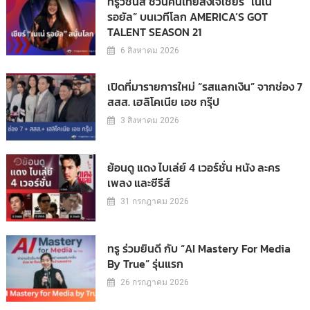
ทรูวิชั่นส์ ชวนคนไทยส่งใจเชียร์ “เนเน่
รอยัล” บนเวทีโลก AMERICA’S GOT
TALENT SEASON 21
6 สิงหาคม 2026
เปิดที่มารายการใหม่ “รสแลกเงิน” จากช่อง 7
สสส. เฮลิโคเนีย เอช กรุ๊ป
3 สิงหาคม 2026
ย้อนดู แดง ไบเล่ย์ 4 เวอร์ชั่น หนัง ละคร
เพลง และซีรีส์
31 กรกฎาคม 2026
ทรู ร่วมยินดี กับ “AI Mastery For Media
By True” รุ่นแรก
26 กรกฎาคม 2026