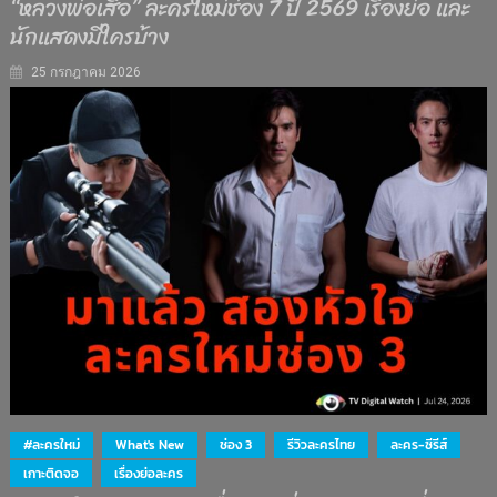
“หลวงพ่อเสือ” ละครใหม่ช่อง 7 ปี 2569 เรื่องย่อ และ
นักแสดงมีใครบ้าง
25 กรกฎาคม 2026
#ละครใหม่
What's New
ช่อง 3
รีวิวละครไทย
ละคร-ซีรีส์
เกาะติดจอ
เรื่องย่อละคร