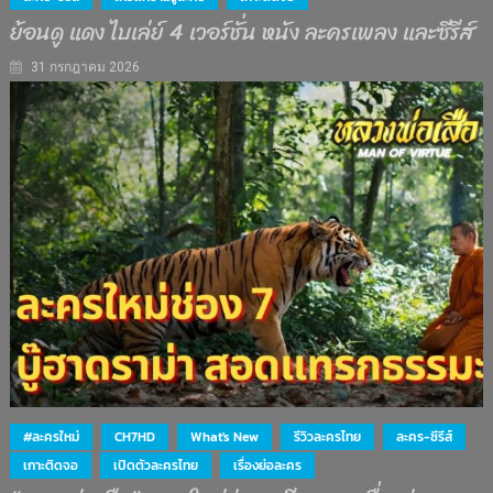
ย้อนดู แดง ไบเล่ย์ 4 เวอร์ชั่น หนัง ละครเพลง และซีรีส์
31 กรกฎาคม 2026
#ละครใหม่
CH7HD
What's New
รีวิวละครไทย
ละคร-ซีรีส์
เกาะติดจอ
เปิดตัวละครไทย
เรื่องย่อละคร