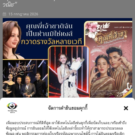
วณิช”
15 กรกฎาคม 2026
จัดการคำยินยอมคุกกี้
#ละครใหม่
TV
ช่อง 3
รางวัล
ละคร-ซีรีส์
”คุณพี่เจ้าขาดิฉันเป็นห่านมิใช่หงส์” กวาดรางวัล
เพื่อมอบประสบการณ์ที่ดีที่สุด เราใช้เทคโนโลยีเช่นคุกกี้เพื่อจัดเก็บและ/หรือเข้าถึง
ข้อมูลอุปกรณ์ การยินยอมให้ใช้เทคโนโลยีเหล่านี้จะทำให้เราสามารถประมวลผล
เพียบ จาก 8 เวที
ข้อมูล เช่น พฤติกรรมการท่องเว็บหรือรหัสเฉพาะบนไซต์นี้ การไม่ยินยอมหรือเพิก