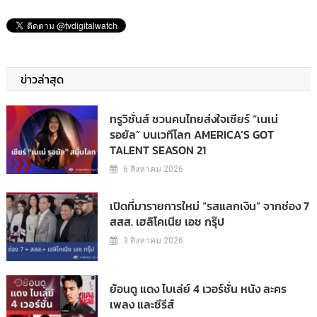
ข่าวล่าสุด
ทรูวิชั่นส์ ชวนคนไทยส่งใจเชียร์ “เนเน่
รอยัล” บนเวทีโลก AMERICA’S GOT
TALENT SEASON 21
6 สิงหาคม 2026
เปิดที่มารายการใหม่ “รสแลกเงิน” จากช่อง 7
สสส. เฮลิโคเนีย เอช กรุ๊ป
3 สิงหาคม 2026
ย้อนดู แดง ไบเล่ย์ 4 เวอร์ชั่น หนัง ละคร
เพลง และซีรีส์