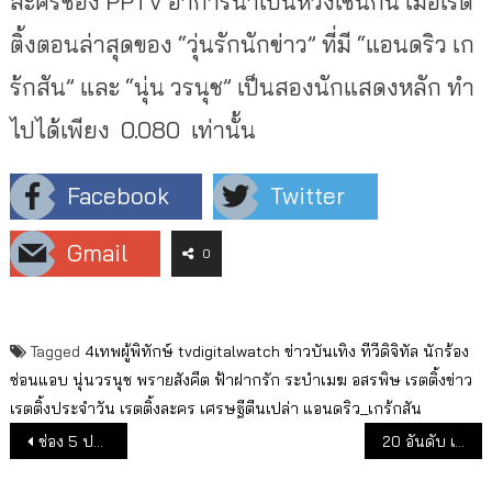
ละครช่อง PPTV อาการน่าเป็นห่วงเช่นกัน เมื่อเรต
ติ้งตอนล่าสุดของ “วุ่นรักนักข่าว” ที่มี “แอนดริว เก
ร้กสัน” และ “นุ่น วรนุช” เป็นสองนักแสดงหลัก ทำ
ไปได้เพียง 0.080 เท่านั้น
Facebook
Twitter
Gmail
0
Tagged
4เทพผู้พิทักษ์
tvdigitalwatch
ข่าวบันเทิง
ทีวีดิจิทัล
นักร้อง
ซ่อนแอบ
นุ่นวรนุช
พรายสังคีต
ฟ้าฝากรัก
ระบำเมฆ
อสรพิษ
เรตติ้งข่าว
เรตติ้งประจำวัน
เรตติ้งละคร
เศรษฐีตีนเปล่า
แอนดริว_เกร้กสัน
แนะแนวเรื่อง
ช่อง 5 ประเดิมรายการท่องเที่ยวภาคภาษาอังกฤษ
20 อันดับ เรตติ้งรายการข่าว ในวันนักข่าว 5 มี.ค.63