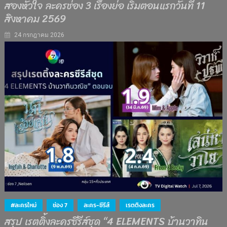
สองหัวใจ ละครช่อง 3 เรื่องย่อ เริ่มตอนแรกวันที่ 11
สิงหาคม 2569
24 กรกฎาคม 2026
#ละครใหม่
ช่อง 7
ละคร-ซีรีส์
เรตติงละคร
สรุป เรตติ้งละครซีรีส์ชุด “4 ELEMENTS บ้านวาทิน