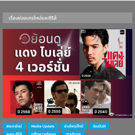
เรื่องย่อละครใหม่และซีรีส์
#ละครใหม่
Media Update
ช่วงไพรม์ไทม์
ช่องวัน31
ละคร-ซีรีส์
เกร็ดความรู้ละคร
เกาะติดจอ