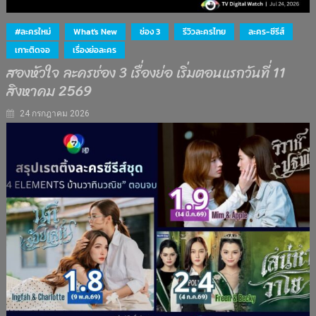
#ละครใหม่
What's New
ช่อง 3
รีวิวละครไทย
ละคร-ซีรีส์
เกาะติดจอ
เรื่องย่อละคร
สองหัวใจ ละครช่อง 3 เรื่องย่อ เริ่มตอนแรกวันที่ 11
สิงหาคม 2569
24 กรกฎาคม 2026