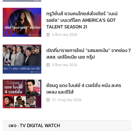
ทรูวิชั่นส์ ชวนคนไทยส่งใจเชียร์ “เนเน่
รอยัล” บนเวทีโลก AMERICA’S GOT
TALENT SEASON 21
6 สิงหาคม 2026
เปิดที่มารายการใหม่ “รสแลกเงิน” จากช่อง 7
สสส. เฮลิโคเนีย เอช กรุ๊ป
3 สิงหาคม 2026
ย้อนดู แดง ไบเล่ย์ 4 เวอร์ชั่น หนัง ละคร
เพลง และซีรีส์
31 กรกฎาคม 2026
เพจ : TV DIGITAL WATCH