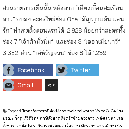
ส่วนรายการเย็นนั้น หลังจาก “เสียงเอื้อนสะเทือน
ดาว” จบลง ละครใหม่ช่อง One “สัญญาแค้น แสน
รัก” ทำเรตติ้งตอนแรกได้ 2.828 น้อยกว่าละครทั้ง
ช่อง 7 “เจ้าสัวมั่วนิ่ม” และช่อง 3 “เฮฮาเมียนาวี”
3.352 ส่วน “เล่ห์รัญจวน” ช่อง 8 ได้ 1.239
Facebook
Twitter
Gmail
0
Tagged
Transformers5ช่องMono
tvdigitalwatch
Voiceสัมผัสเสียง
มรณะ
กิ๊กดู๋
ทีวีดิจิทัล
ฤกษ์สังหาร
ลิขิตรักข้ามดวงดาว
เพลิงเสน่หา
เรต
ติ้งข่าว
เรตติ้งประจำวัน
เรตติ้งละคร
เรือนไหมมัจจุราช
แพนเค้กเขมนิจ