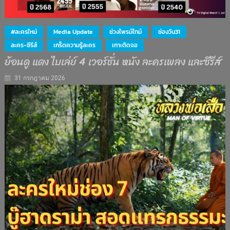
#ละครใหม่
Media Update
ช่วงไพรม์ไทม์
ช่องวัน31
ละคร-ซีรีส์
เกร็ดความรู้ละคร
เกาะติดจอ
ย้อนดู แดง ไบเล่ย์ 4 เวอร์ชั่น หนัง ละครเพลง และซีรีส์
31 กรกฎาคม 2026