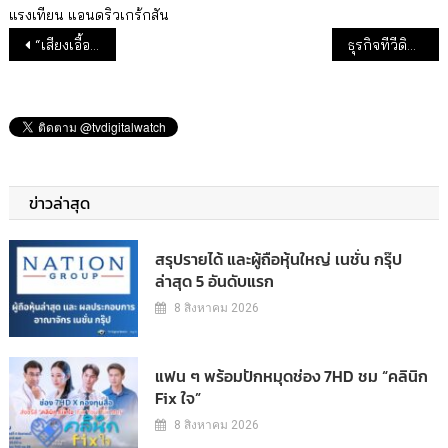
แรงเทียน
แอนดริวเกร้กสัน
แนะแนวเรื่อง
“เสียงเอื้อนสะเทือนดาว” ช่อง One จบด้วยเรตติ้ง 5.546 สูงสุดของช่อง One ปีนี้
ธุรกิจทีวีดิจิทัลยังหนัก ไตรมาส 3 Mono รายได้โฆษณาลดครั้งแรก
ข่าวล่าสุด
สรุปรายได้ และผู้ถือหุ้นใหญ่ เนชั่น กรุ๊ป
ล่าสุด 5 อันดับแรก
8 สิงหาคม 2026
แฟน ๆ พร้อมปักหมุดช่อง 7HD ชม “คลินิก
Fix ใจ”
8 สิงหาคม 2026