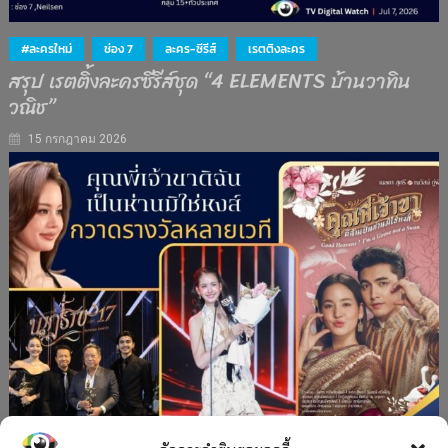
#ละครใหม่
ช่อง 7
ละคร-ซีรีส์
เรตติงละคร
สรุป เรตติ้งละครซีรีส์ชุด “4 ELEMENTS บ้านวาทิน
วณิช”
15 กรกฎาคม 2026