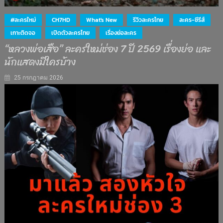
#ละครใหม่
CH7HD
What's New
รีวิวละครไทย
ละคร-ซีรีส์
เกาะติดจอ
เปิดตัวละครไทย
เรื่องย่อละคร
“หลวงพ่อเสือ” ละครใหม่ช่อง 7 ปี 2569 เรื่องย่อ และ
นักแสดงมีใครบ้าง
25 กรกฎาคม 2026