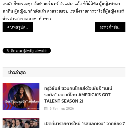
คนดัง
ชีพจรลงพุง
ต้มยำมอรินทร์
ตัวแม่มาแล้ว
ทีวีดิจิทัล
ผู้หญิงทำมา
หากิน
ผู้หญิงยกกำลังแจ๋ว
สวยรวยแซ่บ
เรตติ้งรายการวาไรตี้ผู้หญิง
แชร์
ข่าวสาวสตรอง
แอฟ_ทักษอร
แนะแนวเรื่อง
บทสรุปละคร “ซ่อนเงารัก” ละครจับตลาดกลุ่มผู้ชมอายุน้อยลง
ละครค่ำช่อง 7 “กาเหว่า” ฟันเรตติ้งตอนจบ 8.209
ข่าวล่าสุด
ทรูวิชั่นส์ ชวนคนไทยส่งใจเชียร์ “เนเน่
รอยัล” บนเวทีโลก AMERICA’S GOT
TALENT SEASON 21
6 สิงหาคม 2026
เปิดที่มารายการใหม่ “รสแลกเงิน” จากช่อง 7