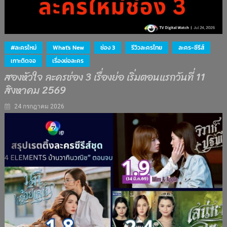
#ละครใหม่
What's New
ช่อง 3
รีวิวละครไทย
ละคร-ซีรีส์
เกาะติดจอ
เรื่องย่อละคร
สองหัวใจ ละครช่อง 3 เรื่องย่อ เริ่มตอนแรกวันที่ 11
สิงหาคม 2569
24 กรกฎาคม 2026