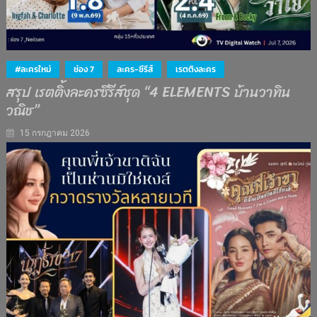
#ละครใหม่
ช่อง 7
ละคร-ซีรีส์
เรตติงละคร
สรุป เรตติ้งละครซีรีส์ชุด “4 ELEMENTS บ้านวาทิน
วณิช”
15 กรกฎาคม 2026