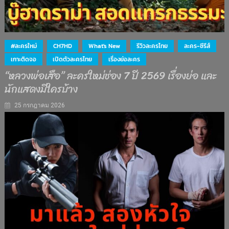
#ละครใหม่
CH7HD
What's New
รีวิวละครไทย
ละคร-ซีรีส์
เกาะติดจอ
เปิดตัวละครไทย
เรื่องย่อละคร
“หลวงพ่อเสือ” ละครใหม่ช่อง 7 ปี 2569 เรื่องย่อ และ
นักแสดงมีใครบ้าง
25 กรกฎาคม 2026