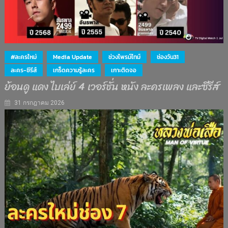
#ละครใหม่
Media Update
ช่วงไพรม์ไทม์
ช่องวัน31
ละคร-ซีรีส์
เกร็ดความรู้ละคร
เกาะติดจอ
ย้อนดู แดง ไบเล่ย์ 4 เวอร์ชั่น หนัง ละครเพลง และซีรีส์
31 กรกฎาคม 2026