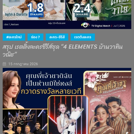
#ละครใหม่
ช่อง 7
ละคร-ซีรีส์
เรตติงละคร
สรุป เรตติ้งละครซีรีส์ชุด “4 ELEMENTS บ้านวาทิน
วณิช”
15 กรกฎาคม 2026