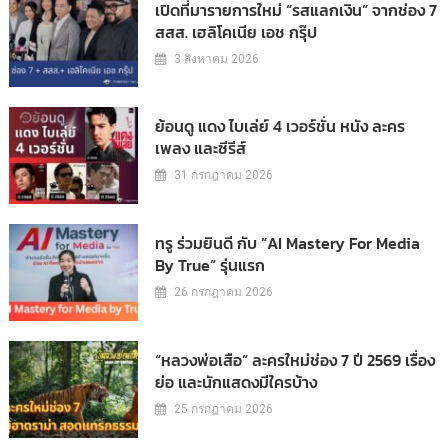
เปิดที่มารายการใหม่ “รสแลกเงิน” จากช่อง 7
สสส. เฮลิโคเนีย เอช กรุ๊ป
3 สิงหาคม 2026
ย้อนดู แดง ไบเล่ย์ 4 เวอร์ชั่น หนัง ละคร
เพลง และซีรีส์
31 กรกฎาคม 2026
ทรู ร่วมยินดี กับ “AI Mastery For Media
By True” รุ่นแรก
26 กรกฎาคม 2026
“หลวงพ่อเสือ” ละครใหม่ช่อง 7 ปี 2569 เรื่อง
ย่อ และนักแสดงมีใครบ้าง
25 กรกฎาคม 2026