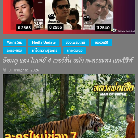
#ละครใหม่
Media Update
ช่วงไพรม์ไทม์
ช่องวัน31
ละคร-ซีรีส์
เกร็ดความรู้ละคร
เกาะติดจอ
ย้อนดู แดง ไบเล่ย์ 4 เวอร์ชั่น หนัง ละครเพลง และซีรีส์
31 กรกฎาคม 2026