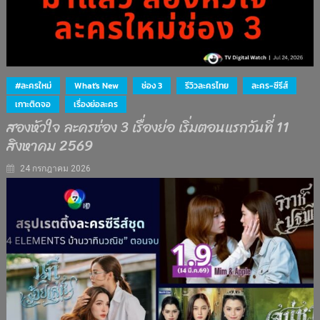
#ละครใหม่
What's New
ช่อง 3
รีวิวละครไทย
ละคร-ซีรีส์
เกาะติดจอ
เรื่องย่อละคร
สองหัวใจ ละครช่อง 3 เรื่องย่อ เริ่มตอนแรกวันที่ 11
สิงหาคม 2569
24 กรกฎาคม 2026