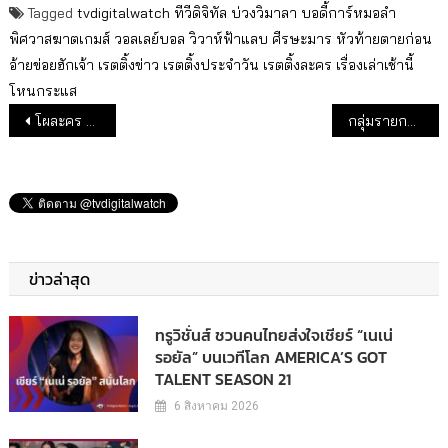
Tagged
tvdigitalwatch
ทีวีดิจิทัล
บ่วงวิมาลา
บอดี้การ์หมอลำ
พิศวาสฆาตเกมส์
วอลเลย์บอล
วิวาห์ฟ้าแลบ
ศีรษะมาร
หัวท้ายตายก่อน
อ้ายข่อยฮักเจ้า
เรตติ้งข่าว
เรตติ้งประจำวัน
เรตติ้งละคร
เรื่องเล่าเช้านี้
โหนกระแส
แนะแนวเรื่อง
โผละคร ช่อง One ปักหมุด ครึ่งปีหลัง 2565
กลุ่มรายการทีวีดิจิทัลเรตติ้งสูง (30 ส.ค.65)
ข่าวล่าสุด
ทรูวิชั่นส์ ชวนคนไทยส่งใจเชียร์ “เนเน่
รอยัล” บนเวทีโลก AMERICA’S GOT
TALENT SEASON 21
6 สิงหาคม 2026