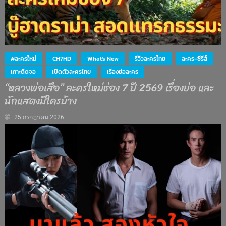
#ละครใหม่
CH7HD
What's New
รีวิวละครไทย
ละคร-ซีรีส์
เกาะติดจอ
เปิดตัวละครไทย
เรื่องย่อละคร
“หลวงพ่อเสือ” ละครใหม่ช่อง 7 ปี 2569 เรื่องย่อ และ
นักแสดงมีใครบ้าง
25 กรกฎาคม 2026