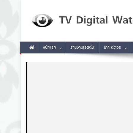
Skip to content
TV Digital Watch
เกาะติดทีวีและออนไลน์ รายงานเรตติ้ง
หน้าแรก
รายงานเรตติ้ง
เกาะติดจอ