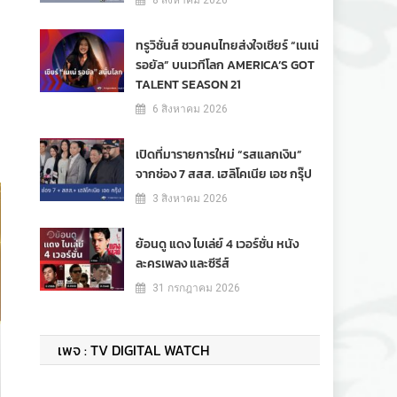
8 สิงหาคม 2026
ทรูวิชั่นส์ ชวนคนไทยส่งใจเชียร์ “เนเน่
รอยัล” บนเวทีโลก AMERICA’S GOT
TALENT SEASON 21
6 สิงหาคม 2026
เปิดที่มารายการใหม่ “รสแลกเงิน”
จากช่อง 7 สสส. เฮลิโคเนีย เอช กรุ๊ป
3 สิงหาคม 2026
ย้อนดู แดง ไบเล่ย์ 4 เวอร์ชั่น หนัง
ละครเพลง และซีรีส์
31 กรกฎาคม 2026
เพจ : TV DIGITAL WATCH