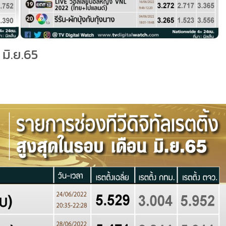
มิ.ย.65