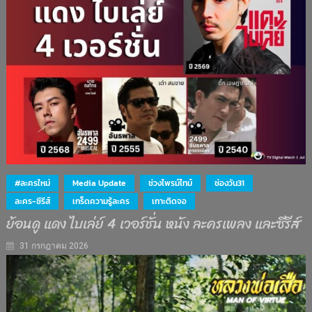
#ละครใหม่
Media Update
ช่วงไพรม์ไทม์
ช่องวัน31
ละคร-ซีรีส์
เกร็ดความรู้ละคร
เกาะติดจอ
ย้อนดู แดง ไบเล่ย์ 4 เวอร์ชั่น หนัง ละครเพลง และซีรีส์
31 กรกฎาคม 2026