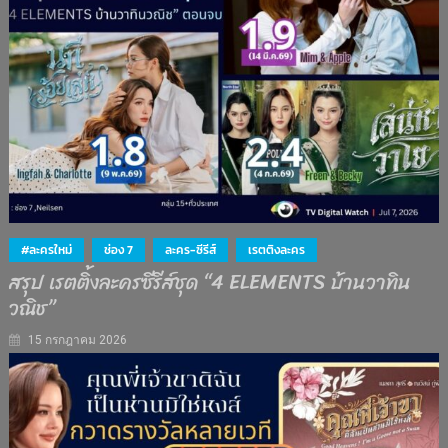
#ละครใหม่
ช่อง 7
ละคร-ซีรีส์
เรตติงละคร
สรุป เรตติ้งละครซีรีส์ชุด “4 ELEMENTS บ้านวาทิน
วณิช”
15 กรกฎาคม 2026