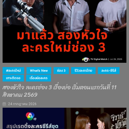
#ละครใหม่
What's New
ช่อง 3
รีวิวละครไทย
ละคร-ซีรีส์
เกาะติดจอ
เรื่องย่อละคร
สองหัวใจ ละครช่อง 3 เรื่องย่อ เริ่มตอนแรกวันที่ 11
สิงหาคม 2569
24 กรกฎาคม 2026