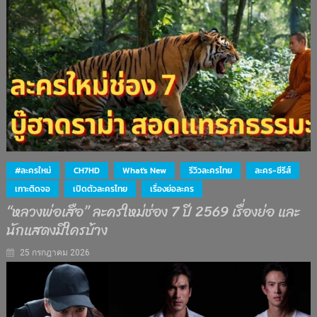
#ละครใหม่
CH7HD
What's New
รีวิวละครไทย
ละคร-ซีรีส์
เกาะติดจอ
เปิดตัวละครไทย
เรื่องย่อละคร
“หลวงพ่อเสือ” ละครใหม่ช่อง 7 ปี 2569 เรื่องย่อ และ
นักแสดงมีใครบ้าง
25 กรกฎาคม 2026