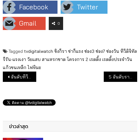
Facebook
Twitter
Gmail
0
Tagged
tvdigitalwatch
ขิงก็รา ข่าก็แรง
ช่อง3
ช่อง7
ช่องวัน
ทีวีดิจิทัล
รีรัน-แรงเงา
วัยแสบ สาแหรกขาด โครงการ 2
เรตติ้ง
เรตติ้งประจำวัน
แก้วขนเหล็ก
ไฟหิมะ
แนะแนวเรื่อง
อันดับทีวีดิจิทัล “สัปดาห์”ปลายเดือนเม.ย.62
5 อันดับรายการที่มีเรตติ้งสูงสุดประจำวันอาทิตย์ที่ 28 เม.ย.2562
ข่าวล่าสุด