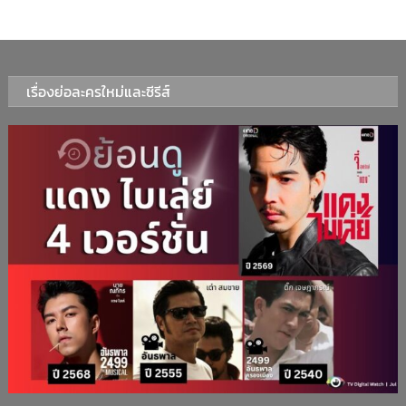
เรื่องย่อละครใหม่และซีรีส์