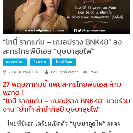
“โทนี่ รากแก่น – เฌอปราง BNK48” ลง
ละครไทยพีบีเอส “บุษบาลุยไฟ”
#ละครใหม่
กิจกรรม
ไทยพีบีเอส
23 พฤษภาคม 2023
TV Digital Watch
17943
27 พฤษภาคมนี้ แฟนละครไทยพีบีเอส ห้าม
พลาด !
“โทนี่ รากแก่น – เฌอปราง BNK48” ชวนร่วม
งาน “ย่ำค่ำ ลำนำศิลป์ บุษบาลุยไฟ”
ไทยพีบีเอส เตรียมเปิดตัว
“บุษบาลุยไฟ”
ละคร