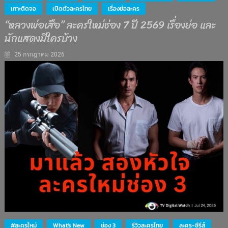
เกาะติดจอ
เปิดตัวละครไทย
เรื่องย่อละคร
“หลวงพ่อเสือ” ละครใหม่ช่อง 7 ปี 2569 เรื่องย่อ และ
นักแสดงมีใครบ้าง
25 กรกฎาคม 2026
#ละครใหม่
What's New
ช่อง 3
รีวิวละครไทย
ละคร-ซีรีส์