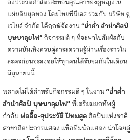
อิงประวัติศาสตร์สะท้อนคุณค่าของผู้หญิงใน
แผ่นดินยุคทอง โดยไทยพีบีเอส ร่วมกับ บริษัท จู
เวไนล์ จำกัด ได้ฤกษ์จัดงาน
“ย่ำค่ำ ลำนำศิลป์
บุษบาลุยไฟ”
กิจกรรมดี ๆ ที่จะพาไปสัมผัสกับ
ความบันเทิงควบคู่สาระความรู้ผ่านเรื่องราวใน
ละครก่อนจะลงจอให้ทุกคนได้รับชมกันในเดือน
มิถุนายนนี้
พลาดไม่ได้สำหรับกิจกรรมดี ๆ ในงาน
“ย่ำค่ำ
ลำนำศิลป์ บุษบาลุยไฟ”
ที่เตรียมยกทัพผู้
กำกับ
พ่ออี๊ด-สุประวัติ ปัทมสูต
ศิลปินแห่งชาติ
สาขาศิลปะการแสดง แท็กทีมนักแสดง นำโดยคู่
พระนาง
โทนี่ รากแก่น
, เฌอปราง อารีย์กุล