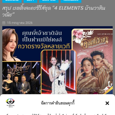
สรุป เรตติ้งละครซีรีส์ชุด “4 ELEMENTS บ้านวาทิน
วณิช”
15 กรกฎาคม 2026
จัดการคำยินยอมคุกกี้
#ละครใหม่
TV
ช่อง 3
รางวัล
ละคร-ซีรีส์