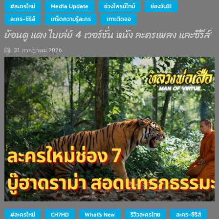
#ละครใหม่
Media Update
ช่วงไพรม์ไทม์
ช่องวัน31
ละคร-ซีรีส์
เกร็ดความรู้ละคร
เกาะติดจอ
ย้อนดู แดง ไบเล่ย์ 4 เวอร์ชั่น หนัง ละครเพลง และซีรีส์
31 กรกฎาคม 2026
#ละครใหม่
CH7HD
What's New
รีวิวละครไทย
ละคร-ซีรีส์