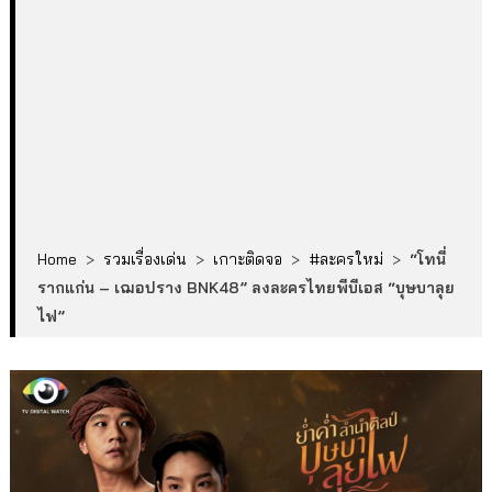
Home
>
รวมเรื่องเด่น
>
เกาะติดจอ
>
#ละครใหม่
>
“โทนี่
รากแก่น – เฌอปราง BNK48” ลงละครไทยพีบีเอส “บุษบาลุย
ไฟ”