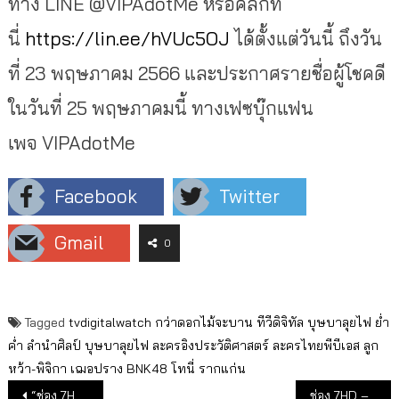
ทาง LINE @VIPAdotMe หรือคลิกที่
นี่
https://lin.ee/hVUc5OJ
ได้ตั้งแต่วันนี้ ถึงวัน
ที่ 23 พฤษภาคม 2566 และประกาศรายชื่อผู้โชคดี
ในวันที่ 25 พฤษภาคมนี้ ทางเฟซบุ๊กแฟน
เพจ VIPAdotMe
Facebook
Twitter
Gmail
0
Tagged
tvdigitalwatch
กว่าดอกไม้จะบาน
ทีวีดิจิทัล
บุษบาลุยไฟ
ย่ำ
ค่ำ ลำนำศิลป์ บุษบาลุยไฟ
ละครอิงประวัติศาสตร์
ละครไทยพีบีเอส
ลูก
หว้า-พิจิกา
เฌอปราง BNK48
โทนี่ รากแก่น
แนะแนวเรื่อง
“ช่อง 7HD” ปักหมุดละครใหม่ เปิดโผนักแสดง “กุหลาบเล่นไฟ-ภูเขาเงาพยัคฆ์”
ช่อง 7HD – เทโรฯ จัดเต็มถ่ายทอด “วอลเลย์บอล เนชันส์ ลีก (VNL 2023 – 2024)” #ตบลั่นจอที่7HD เริ่ม 30 พ.ค.นี้