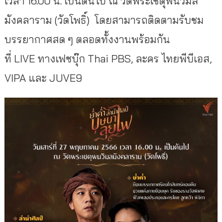
เวลา 16.00 น. เป็นต้นไป ณ วัดพระเชตุพนวิมล
มังคลาราม (วัดโพธิ์) โดยสามารถติดตามรับชม
บรรยากาศสด ๆ ตลอดทั้งงานพร้อมกัน
ที่ LIVE ทางเฟซบุ๊ก Thai PBS, ละคร ไทยพีบีเอส,
VIPA และ JUVE9