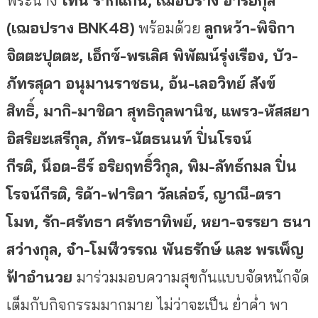
(เฌอปราง BNK48)
พร้อมด้วย
ลูกหว้า-พิจิกา
จิตตะปุตตะ
, เอ็กซ์-พรเลิศ พิพัฒน์รุ่งเรือง, บัว-
ภัทรสุดา อนุมานราชธน, อ้น-เลอวิทย์ สังข์
สิทธิ์, มากิ-มาชิดา สุทธิกุลพานิช, แพรว-หัสสยา
อิสริยะเสรีกุล, ภัทร-นัตธนนท์ ปิ่นโรจน์
กีรติ, น็อต-ธีร์ อริยฤทธิ์วิกุล, พิม-ลัทธ์กมล ปิ่น
โรจน์กีรติ, ริด้า-ฟาริดา วัลเล่อร์, ญาณี-ตรา
โมท, รัก-ศรัทธา ศรัทธาทิพย์, หยา-จรรยา ธนา
สว่างกุล, จ๋า-โมฬีวรรณ พันธรักษ์ และ พรเพ็ญ
ฟ้าอำนวย
มาร่วมมอบความสุขกันแบบจัดหนักจัด
เต็มกับกิจกรรมมากมาย ไม่ว่าจะเป็น ย่ำค่ำ พา