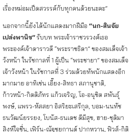
เรื่องหม่อมเป็ดสวรรค์กับทุกคนด้วยนะคะ”
นอกจากนี้ยังได้นักแสดงมากฝีมือ
“นก-สินจัย
เปล่งพานิช”
รับบท พระเจ้าราชวรวงศ์เธอ
พระองค์เจ้าดาราวดี “พระราชธิดา” ของสมเด็จเจ้า
วังหน้า ในรัชกาลที่ 1 ผู้เป็น “พระชายา” ของสมเด็จ
เจ้าวังหน้า ในรัชกาลที่ 3 ร่วมด้วยทัพนักแสดงอีก
มากมาย อาทิเช่น เอี๊ยง-สิทธา สภานุชาติ,
ก้าวหน้า-กิตติภัทร แก้วเจริญ, โอ-อนุชิต สพันธุ์
พงษ์, แพรว-หัสสยา อิสริยะเสรีกุล, บอม-นนทัช
ธนวัฒน์ยรรยง, โบนัส-ธนเดช ดีมีสุข, ฮาย-ชุติมา
สิงห์ใจชื่น, เฟิร์น-ณัฐชยกานต์ ปากหวาน, ฟิวส์-กิติ