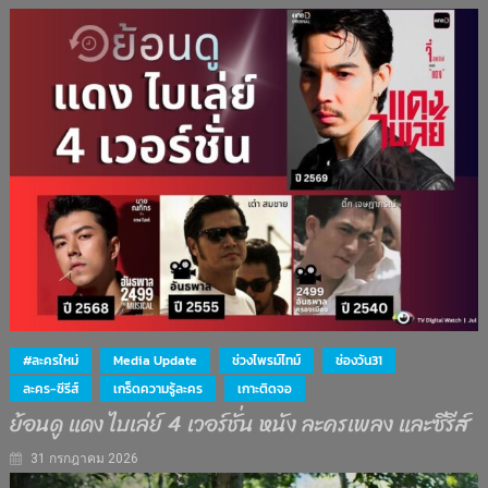
#ละครใหม่
Media Update
ช่วงไพรม์ไทม์
ช่องวัน31
ละคร-ซีรีส์
เกร็ดความรู้ละคร
เกาะติดจอ
ย้อนดู แดง ไบเล่ย์ 4 เวอร์ชั่น หนัง ละครเพลง และซีรีส์
31 กรกฎาคม 2026