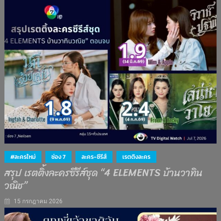
#ละครใหม่
ช่อง 7
ละคร-ซีรีส์
เรตติงละคร
สรุป เรตติ้งละครซีรีส์ชุด “4 ELEMENTS บ้านวาทิน
วณิช”
15 กรกฎาคม 2026