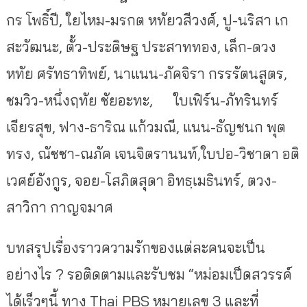
กร โพธิ์ปี, ใยไหม-มรกต หทัยวสีวงศ์, ปู-นริสา เก
สะวัฒนะ, ตั้ว-ประดิษฐ ประสาททอง, เล็ก-ดวง
หทัย ศรัทธาทิพย์, นาแนน-ภัคจิรา กรรรัตนสูตร,
ชมวิว-หนึ่งฤทัย ชัยอะทะ, ใบเฟิร์น-ภัทรินทร์
เจียรสุข, ฟาง-ธาริณ แก้วมณี, แนน-ธัญชนก พุต
ทรง, ณัชชา-ณภัค เจนจิตรานนท์,
ใบปอ-วิชาดา อติ
เวศย์อังกูร, จอย-โสภิตสุดา อิทธฺเมธินทร์, ตวง-
สาวิกา กาญจมาศ
บทสรุปเรื่องราวความรักของแต่ละคนจะเป็น
อย่างไร ? รอติดตามและรับชม “หม่อมเป็ดสวรรค์
ได้เร็วๆนี้ ทาง Thai PBS หมายเลข 3 และที่