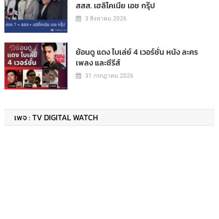
สสส. เฮลิโคเนีย เอช กรุ๊ป
3 สิงหาคม 2026
ย้อนดู แดง ไบเล่ย์ 4 เวอร์ชั่น หนัง ละคร
เพลง และซีรีส์
31 กรกฎาคม 2026
เพจ : TV DIGITAL WATCH