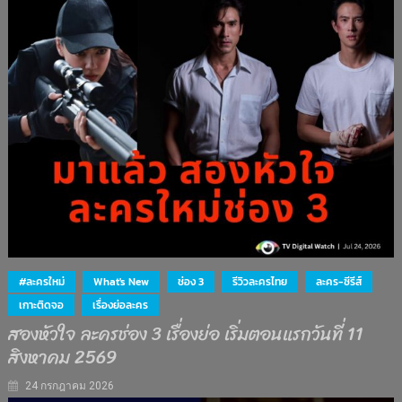
#ละครใหม่
What's New
ช่อง 3
รีวิวละครไทย
ละคร-ซีรีส์
เกาะติดจอ
เรื่องย่อละคร
สองหัวใจ ละครช่อง 3 เรื่องย่อ เริ่มตอนแรกวันที่ 11
สิงหาคม 2569
24 กรกฎาคม 2026