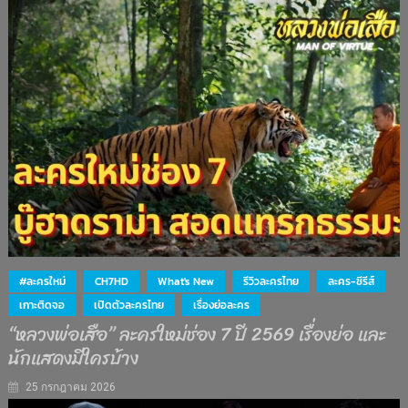
#ละครใหม่
CH7HD
What's New
รีวิวละครไทย
ละคร-ซีรีส์
เกาะติดจอ
เปิดตัวละครไทย
เรื่องย่อละคร
“หลวงพ่อเสือ” ละครใหม่ช่อง 7 ปี 2569 เรื่องย่อ และ
นักแสดงมีใครบ้าง
25 กรกฎาคม 2026