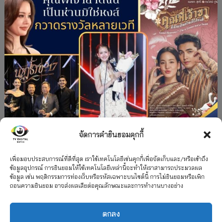
จัดการคำยินยอมคุกกี้
#ละครใหม่
TV
ช่อง 3
รางวัล
ละคร-ซีรีส์
”คุณพี่เจ้าขาดิฉันเป็นห่านมิใช่หงส์” กวาดรางวัล
เพื่อมอบประสบการณ์ที่ดีที่สุด เราใช้เทคโนโลยีเช่นคุกกี้เพื่อจัดเก็บและ/หรือเข้าถึง
ข้อมูลอุปกรณ์ การยินยอมให้ใช้เทคโนโลยีเหล่านี้จะทำให้เราสามารถประมวลผล
เพียบ จาก 8 เวที
ข้อมูล เช่น พฤติกรรมการท่องเว็บหรือรหัสเฉพาะบนไซต์นี้ การไม่ยินยอมหรือเพิก
ถอนความยินยอม อาจส่งผลเสียต่อคุณลักษณะและการทำงานบางอย่าง
12 กรกฎาคม 2026
ตกลง
2026 TV Digital Watch All Rights Reserved.