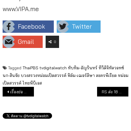
www.VIPA.me
Facebook
Twitter
Gmail
0
Tagged
ThaiPBS
tvdigitalwatch
ทับทิม-อัญรินทร์
ทีวีดิจิทัลวอทช์
นก-สินจัย
บวงสรวงหม่อมเป็ดสวรรค์
ฟิล์ม-เฌอร์ลิษา
ละครพีเรียด
หม่อม
เป็ดสวรรค์
ไทยพีบีเอส
แนะแนวเรื่อง
เรื่องย่อ หม่อมเป็ดสวรรค์
RS ส่ง 18 ซีรีส์เกาหลี-ไทย ชมผ่าน Viu (วิว) แพลตฟอร์มดัง