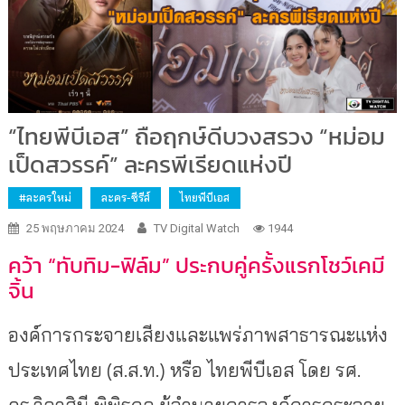
“ไทยพีบีเอส” ถือฤกษ์ดีบวงสรวง “หม่อม
เป็ดสวรรค์” ละครพีเรียดแห่งปี
#ละครใหม่
ละคร-ซีรีส์
ไทยพีบีเอส
25 พฤษภาคม 2024
TV Digital Watch
1944
คว้า “ทับทิม-ฟิล์ม” ประกบคู่ครั้งแรกโชว์เคมี
จิ้น
องค์การกระจายเสียงและแพร่ภาพสาธารณะแห่ง
ประเทศไทย (ส.ส.ท.) หรือ ไทยพีบีเอส โดย รศ.
ดร.วิลาสินี พิพิธกุล ผู้อำนวยการองค์การกระจาย