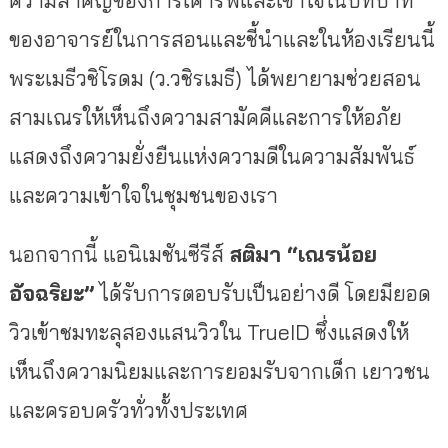
ของอาจารย์
ในการสอนและชี้นำและในห้องเรี
ยนนี้
พระเมธีวชิโรดม (ว.วชิรเมธี) ได้พยายามช่วยสอน
สามเณรให้เห็
นถึงความสามัคคีและการให้อภัย
แสดงถึงความยั่งยืนแห่งความดี
ในความสัมพันธ์
และความเข้
าใจในชุมชนของเรา
นอกจากนี้ แอนิเมชันซีรีส์
สติมา “เณรน้อย
อัจฉริยะ”
ได้รับการตอบรับเป็นอย่างดี โดยมียอด
วิวเข้าชมทะลุสองแสนวิ
วใน TrueID ซึ่งแสดงให้
เห็นถึงความนิ
ยมและการยอมรับจากเด็ก เยาวชน
และครอบครัวทั่วทั้งประเทศ