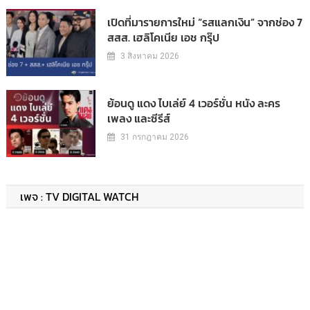
เปิดที่มารายการใหม่ “รสแลกเงิน” จากช่อง 7
สสส. เฮลิโคเนีย เอช กรุ๊ป
3 สิงหาคม 2026
ย้อนดู แดง ไบเล่ย์ 4 เวอร์ชั่น หนัง ละคร
เพลง และซีรีส์
31 กรกฎาคม 2026
เพจ : TV DIGITAL WATCH