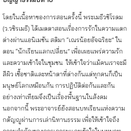
โดยในเนื้อหาของการสอนครั้งนี้ พระเมธีวชิโรดม
(ว.วชิรเมธี) ได้เมตตาสอนเรื่องการรั
กในความแตก
ต่างผ่านแอนิเมชัน สติมา “เณรน้อยอัจฉริยะ” ใน
ตอน “นักเรียนแลกเปลี่ยน” เพื่อเผยแพร่ความรัก
และความเข้
าใจในชุมชน ให้เข้าใจว่าแม้คนเราจะมี
สีผิว เชื้อชาติและหน้าตาที่ต่างกั
นแต่ทุกคนก็เป็น
มนุษย์โลกเหมื
อนกัน การปฏิบัติต่อกันและกัน
อย่างเท่
าเทียมจึงเป็นเรื่องพื้นฐานในสั
งคม
นอกจากนี้ พระอาจารย์ยังสอนบทเรียนแห่
งความ
กตัญญูผ่านการเล่านิ
ทานธรรม เพื่อให้เข้าใจถึง
ความสำคั
ญของการเคารพและเข้
าใจในบทบาท