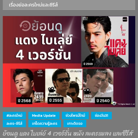
เรื่องย่อละครใหม่และซีรีส์
#ละครใหม่
Media Update
ช่วงไพรม์ไทม์
ช่องวัน31
ละคร-ซีรีส์
เกร็ดความรู้ละคร
เกาะติดจอ
ย้อนดู แดง ไบเล่ย์ 4 เวอร์ชั่น หนัง ละครเพลง และซีรีส์