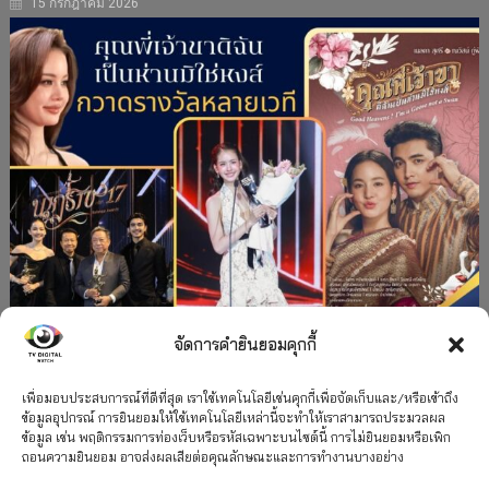
15 กรกฎาคม 2026
จัดการคำยินยอมคุกกี้
#ละครใหม่
TV
ช่อง 3
รางวัล
ละคร-ซีรีส์
”คุณพี่เจ้าขาดิฉันเป็นห่านมิใช่หงส์” กวาดรางวัล
เพื่อมอบประสบการณ์ที่ดีที่สุด เราใช้เทคโนโลยีเช่นคุกกี้เพื่อจัดเก็บและ/หรือเข้าถึง
ข้อมูลอุปกรณ์ การยินยอมให้ใช้เทคโนโลยีเหล่านี้จะทำให้เราสามารถประมวลผล
เพียบ จาก 8 เวที
ข้อมูล เช่น พฤติกรรมการท่องเว็บหรือรหัสเฉพาะบนไซต์นี้ การไม่ยินยอมหรือเพิก
ถอนความยินยอม อาจส่งผลเสียต่อคุณลักษณะและการทำงานบางอย่าง
12 กรกฎาคม 2026