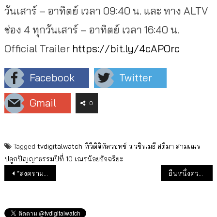
วันเสาร์ – อาทิตย์ เวลา 09:40 น. และ ทาง ALTV
ช่อง 4 ทุกวันเสาร์ – อาทิตย์ เวลา 16:40 น.
Official Trailer
https://bit.ly/4cAPOrc
Facebook
Twitter
Gmail
0
Tagged
tvdigitalwatch
ทีวีดิจิทัลวอทช์
ว.วชิรเมธี
สติมา
สามเณร
ปลูกปัญญาธรรมปีที่ 10
เณรน้อยอัจฉริยะ
แนะแนวเรื่อง
“สงครามสมรส” ละครครอบครัว ยืนหนึ่งคอนเท้นต์…โกยเรตติ้งทะลุ 6
ยืนหนึ่งความปัง! ช่อง 3 กวาด 5 รางวัลงาน “KAZZ Awards 2024”