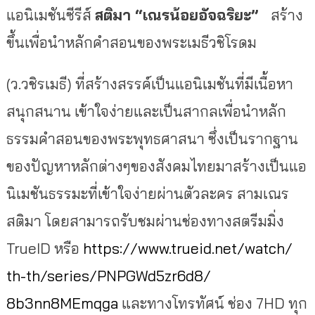
แอนิเมชันซีรีส์
สติมา “เณรน้อยอัจฉริยะ”
สร้าง
ขึ้นเพื่อนำหลักคำสอนของพระเมธีวชิโรดม
(ว.วชิรเมธี) ที่สร้างสรรค์เป็นแอนิเมชันที่
มีเนื้อหา
สนุกสนาน เข้าใจง่ายและเป็นสากลเพื่
อนำหลัก
ธรรมคำสอนของพระพุ
ทธศาสนา ซึ่งเป็นรากฐาน
ของปัญหาหลักต่
างๆของสังคมไทยมาสร้างเป็นแอ
นิ
เมชันธรรมะที่เข้าใจง่ายผ่านตั
วละคร สามเณร
สติมา โดยสามารถรับชมผ่านช่
องทางสตรีมมิ่ง
TrueID หรือ
https://www.trueid.net/watch/
th-th/series/PNPGWd5zr6d8/
8b3nn8MEmqga
และทางโทรทัศน์ ช่อง 7HD ทุก