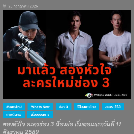
25 กรกฎาคม 2026
#ละครใหม่
What's New
ช่อง 3
รีวิวละครไทย
ละคร-ซีรีส์
เกาะติดจอ
เรื่องย่อละคร
สองหัวใจ ละครช่อง 3 เรื่องย่อ เริ่มตอนแรกวันที่ 11
สิงหาคม 2569