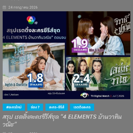
24 กรกฎาคม 2026
#ละครใหม่
ช่อง 7
ละคร-ซีรีส์
เรตติงละคร
สรุป เรตติ้งละครซีรีส์ชุด “4 ELEMENTS บ้านวาทิน
วณิช”