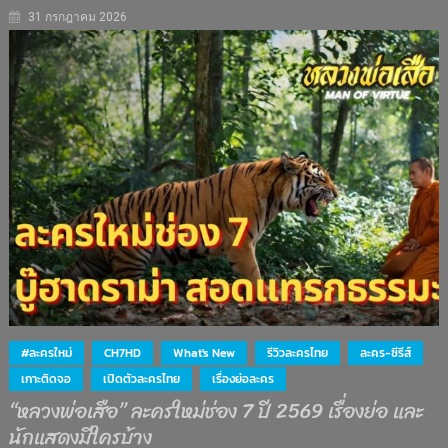
31 กรกฎาคม 2026
#ละครใหม่
CH7HD
What's New
รีวิวละครไทย
ละคร-ซีรีส์
เกาะติดจอ
เปิดตัวละครไทย
เรื่องย่อละคร
“หลวงพ่อเสือ” ละครใหม่ช่อง 7 ปี 2569 เรื่องย่อ และ
นักแสดงมีใครบ้าง