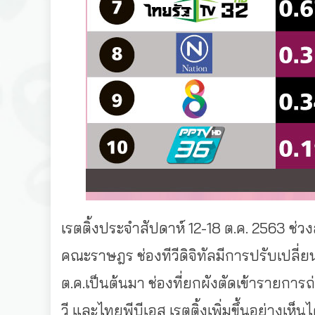
เรตติ้งประจำสัปดาห์ 12-18 ต.ค. 2563 ช
คณะราษฎร ช่องทีวีดิจิทัลมีการปรับเปลี่ยน
ต.ค.เป็นต้นมา ช่องที่ยกผังตัดเข้ารายการถ่
วี และไทยพีบีเอส เรตติ้งเพิ่มขึ้นอย่างเห็น