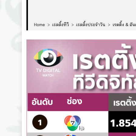
Home
>
เรตติ้งทีวี
>
เรตติ้งประจำวัน
>
เรตติ้ง & อั