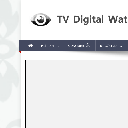
Skip to content
TV Digital Watch
เกาะติดทีวีและออนไลน์ รายงานเรตติ้ง
หน้าแรก
รายงานเรตติ้ง
เกาะติดจอ