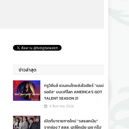
ข่าวล่าสุด
ทรูวิชั่นส์ ชวนคนไทยส่งใจเชียร์ “เนเน่
รอยัล” บนเวทีโลก AMERICA’S GOT
TALENT SEASON 21
6 สิงหาคม 2026
เปิดที่มารายการใหม่ “รสแลกเงิน”
จากช่อง 7 สสส. เฮลิโคเนีย เอช กรุ๊ป