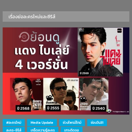
เรื่องย่อละครใหม่และซีรีส์
#ละครใหม่
Media Update
ช่วงไพรม์ไทม์
ช่องวัน31
ละคร-ซีรีส์
เกร็ดความรู้ละคร
เกาะติดจอ