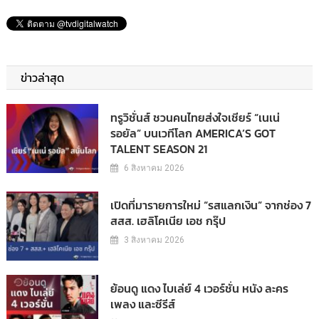
ข่าวล่าสุด
ทรูวิชั่นส์ ชวนคนไทยส่งใจเชียร์ “เนเน่
รอยัล” บนเวทีโลก AMERICA’S GOT
TALENT SEASON 21
6 สิงหาคม 2026
เปิดที่มารายการใหม่ “รสแลกเงิน” จากช่อง 7
สสส. เฮลิโคเนีย เอช กรุ๊ป
3 สิงหาคม 2026
ย้อนดู แดง ไบเล่ย์ 4 เวอร์ชั่น หนัง ละคร
เพลง และซีรีส์