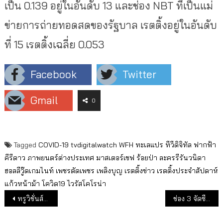
เป็น 0.139 อยู่ในอันดับ 13 และช่อง NBT ที่เป็นแม่
ข่ายการถ่ายทอดสดของรัฐบาล เรตติ้งอยู่ในอันดับ
ที่ 15 เรตติ้งเฉลี่ย 0.053
Facebook
Twitter
Gmail
0
Tagged
COVID-19
tvdigitalwatch
WFH
ทะเลแปร
ทีวีดิจิทัล
ฟากฟ้า
คีรีดาว
ภาพยนตร์ต่างประเทศ
มาสเตอร์เชฟ
ร้อยป่า
ละครรีรันวนิดา
ฮอลลีวู๊ดเกมไนท์
เพชรตัดเพชร
เพลิงบุญ
เรตติ้งข่าว
เรตติ้งประจำสัปดาห์
แก้วหน้าม้า
โควิด19
ไวรัสโคโรน่า
แนะแนวเรื่อง
ทรูวิชั่นส์เสนอ 5 สารคดี รู้ภัย ไวรัส “โควิด-19” มฤตยูเงียบที่เราต้องรู้ในทุกแง่มุมเพื่อผ่านวิกฤตนี้ไปด้วยกัน
ช่อง 3 จัดซีรีส์จีน เกาหลี ฟิลิปปินส์ ลงผังเดือน เม.ย.