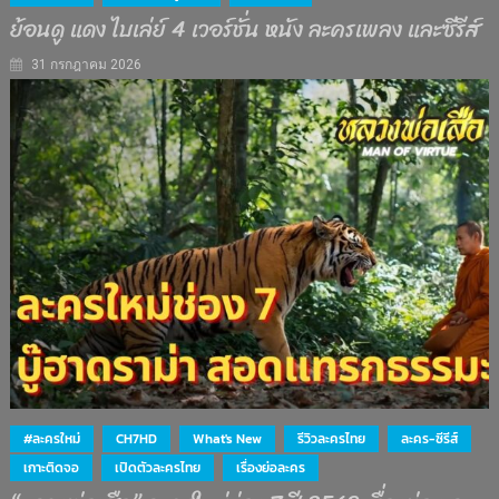
ย้อนดู แดง ไบเล่ย์ 4 เวอร์ชั่น หนัง ละครเพลง และซีรีส์
31 กรกฎาคม 2026
#ละครใหม่
CH7HD
What's New
รีวิวละครไทย
ละคร-ซีรีส์
เกาะติดจอ
เปิดตัวละครไทย
เรื่องย่อละคร