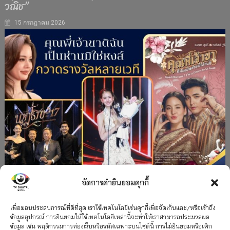
วณิช”
15 กรกฎาคม 2026
จัดการคำยินยอมคุกกี้
#ละครใหม่
TV
ช่อง 3
รางวัล
ละคร-ซีรีส์
”คุณพี่เจ้าขาดิฉันเป็นห่านมิใช่หงส์” กวาดรางวัล
เพื่อมอบประสบการณ์ที่ดีที่สุด เราใช้เทคโนโลยีเช่นคุกกี้เพื่อจัดเก็บและ/หรือเข้าถึง
ข้อมูลอุปกรณ์ การยินยอมให้ใช้เทคโนโลยีเหล่านี้จะทำให้เราสามารถประมวลผล
เพียบ จาก 8 เวที
ข้อมูล เช่น พฤติกรรมการท่องเว็บหรือรหัสเฉพาะบนไซต์นี้ การไม่ยินยอมหรือเพิก