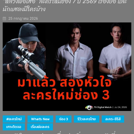
“หลวงพ่อเสือ” ละครใหม่ช่อง 7 ปี 2569 เรื่องย่อ และ
นักแสดงมีใครบ้าง
25 กรกฎาคม 2026
#ละครใหม่
What's New
ช่อง 3
รีวิวละครไทย
ละคร-ซีรีส์
เกาะติดจอ
เรื่องย่อละคร