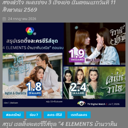
สองหัวใจ ละครช่อง 3 เรื่องย่อ เริ่มตอนแรกวันที่ 11
สิงหาคม 2569
24 กรกฎาคม 2026
#ละครใหม่
ช่อง 7
ละคร-ซีรีส์
เรตติงละคร
สรุป เรตติ้งละครซีรีส์ชุด “4 ELEMENTS บ้านวาทิน