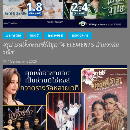
#ละครใหม่
ช่อง 7
ละคร-ซีรีส์
เรตติงละคร
สรุป เรตติ้งละครซีรีส์ชุด “4 ELEMENTS บ้านวาทิน
วณิช”
15 กรกฎาคม 2026