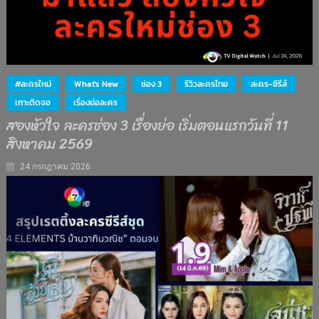
#ละครใหม่
What's New
ช่อง 3
รีวิวละครไทย
ละคร-ซีรีส์
เกาะติดจอ
เรื่องย่อละคร
สองหัวใจ ละครช่อง 3 เรื่องย่อ เริ่มตอนแรกวันที่ 11
สิงหาคม 2569
24 กรกฎาคม 2026