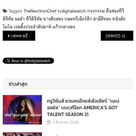
Tagged
TheNextIronChef
tvdigitalwatch
กรงกรรม
คืนช่องทีวี
ดิจิทัล
จอดำ
ทีวีดิจิทัล
นางสิบสอง
บอลพรีเมียร์ลีก
สามีสีทอง
หนังดัง
โมโน
เรตติ้งประจำสัปดาห์
แก้วกลางดง
แนะแนวเรื่อง
กสทช.พร้อมเพย์ จ่ายรับจอดำ 3 ช่องแรก 1,377 ลบ. 16 ส.ค.นี้
GMM25 ปรับกลยุทธ์ใหม่ อัดคอนเทนต์เด็ดลงผัง
ข่าวล่าสุด
ทรูวิชั่นส์ ชวนคนไทยส่งใจเชียร์ “เนเน่
รอยัล” บนเวทีโลก AMERICA’S GOT
TALENT SEASON 21
6 สิงหาคม 2026