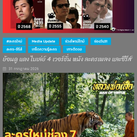
#ละครใหม่
Media Update
ช่วงไพรม์ไทม์
ช่องวัน31
ละคร-ซีรีส์
เกร็ดความรู้ละคร
เกาะติดจอ
ย้อนดู แดง ไบเล่ย์ 4 เวอร์ชั่น หนัง ละครเพลง และซีรีส์
31 กรกฎาคม 2026