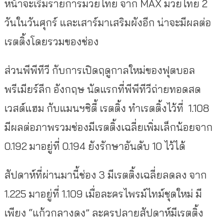
หน้าจะเริ่มรายการมวยไทย จาก MAX มวยไทย 2
วันในวันศุกร์ และเสาร์มาเสริมผังอีก น่าจะมีผลต่อ
เรตติ้งโดยรวมของช่อง
ส่วนพีพีทีวี กับการเปิดฤดูกาลใหม่ของฟุตบอล
พรีเมียร์ลีก อังกฤษ นัดแรกที่พีพีทีวีถ่ายทอดสด
เวสต์แฮม กับแมนฯซิตี้ เรตติ้ง ทำเรตติ้งไว้ที่ 1.108
มีผลต่อภาพรวมช่องมีเรตติ้งเฉลี่ยเพิ่มเล็กน้อยจาก
0.192 มาอยู่ที่ 0.194 ยังรักษาอันดับ 10 ไว้ได้
สัปดาห์ที่ผ่านมานี้ช่อง 3 มีเรตติ้งเฉลี่ยลดลง จาก
1.225 มาอยู่ที่ 1.109 เมื่อละครไพรม์ไทม์ชุดใหม่ มี
เพียง “แก้วกลางดง” ละครปลายสัปดาห์มีเรตติ้ง