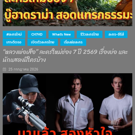
#ละครใหม่
CH7HD
What's New
รีวิวละครไทย
ละคร-ซีรีส์
เกาะติดจอ
เปิดตัวละครไทย
เรื่องย่อละคร
“หลวงพ่อเสือ” ละครใหม่ช่อง 7 ปี 2569 เรื่องย่อ และ
นักแสดงมีใครบ้าง
25 กรกฎาคม 2026