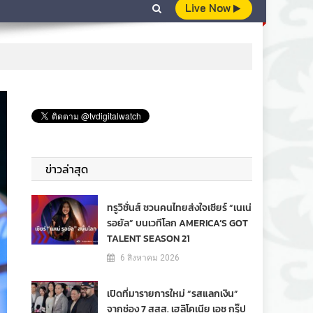
Live Now
ข่าวล่าสุด
ทรูวิชั่นส์ ชวนคนไทยส่งใจเชียร์ “เนเน่
รอยัล” บนเวทีโลก AMERICA’S GOT
TALENT SEASON 21
6 สิงหาคม 2026
เปิดที่มารายการใหม่ “รสแลกเงิน”
จากช่อง 7 สสส. เฮลิโคเนีย เอช กรุ๊ป