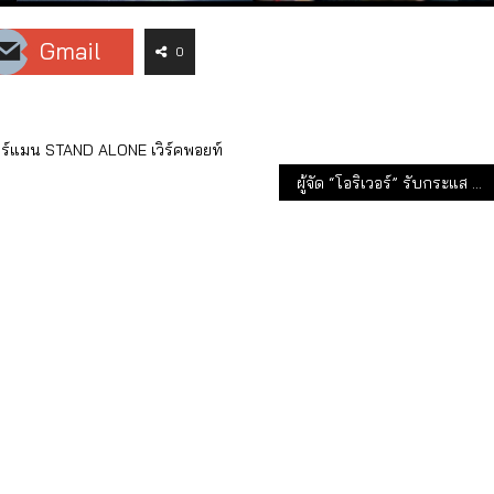
Gmail
0
อร์แมน STAND ALONE
เวิร์คพอยท์
ผู้จัด “โอริเวอร์” รับกระแส “มิกค์” ใช้เชือกจับพญานาคสุดฮือฮา