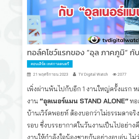
ทอล์คโชว์แรกของ “อุล ภาคภูมิ“ ก
คอนเสิร์ต เทศกาลดนตรี
21 พฤศจิกายน 2023
TV Digital Watch
2077
เพิ่งผ่านพ้นไปกับอีก 1 งานใหญ่ครั้งแรก 
งาน
“อุลเนอร์แมน
STAND ALONE”
ทอล
บ้านเวิร์คพอยท์ ต้องบอกว่าไม่ธรรมดาจร
รอบ ซึ่งบรรยากาศในวันงานเป็นไปอย่างคึ
งานให้กำลังใจน้องชายกันอย่างอบอุ่น ไม่ว่า