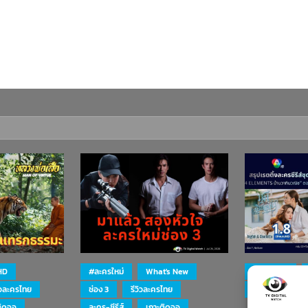
HD
#ละครใหม่
What's New
#ละครใหม่
ิวละครไทย
ช่อง 3
รีวิวละครไทย
ละคร-ซีรีส์
ติดจอ
ละคร-ซีรีส์
เกาะติดจอ