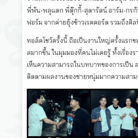
พี่พัน-พลุแตก พี่ตุ๊กกี้-สุดารัตน์ อาร์ม-กรก
ฟอร์ม จากค่ายยุ้งข้าวเรคคอร์ด รวมถึงศิ
ทอล์คโชว์ครั้งนี้ ถือเป็นงานใหญ่ครั้งแรกขอ
ลมากขึ้น ในมุมมองที่คนไม่เคยรู้ ทั้งเรื่
เห็นความสามารถในบทบาทของการเป็น สแตนด
ติดตามผลงานของชายหนุ่มมากความสามาร