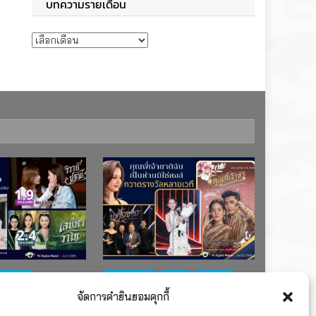
บทความรายเดือน
บทความรายเดือน
ช่อง 7
#ละครใหม่
TV
ช่อง 3
จัดการคำยินยอมคุกกี้
เรตติงละคร
รางวัล
ละคร-ซีรีส์