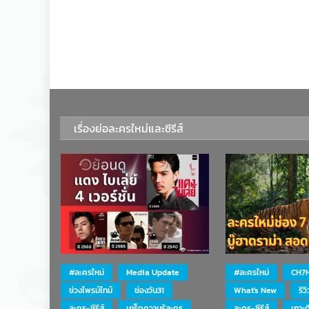
เรื่องย่อละครใหม่และซีรีส์
#ละครใหม่
Media Update
#ละครใหม่
CH7
ช่วงไพรม์ไทม์
ช่องวัน31
What's New
รีว
ละคร-ซีรีส์
เกร็ดความรู้ละคร
ละคร-ซีรีส์
เกาะ