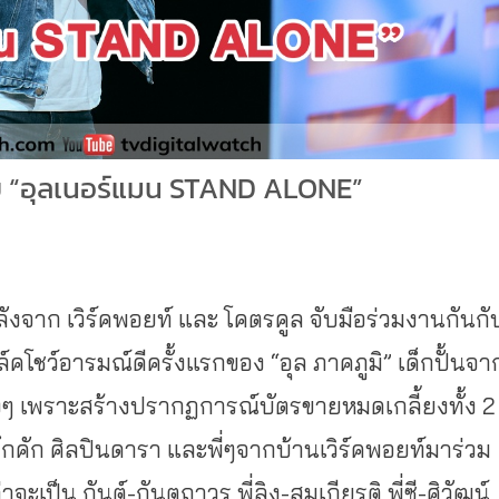
ับ “อุลเนอร์แมน STAND ALONE”
หลังจาก เวิร์คพอยท์ และ โคตรคูล จับมือร่วมงานกันกั
์คโชว์อารมณ์ดีครั้งแรกของ “อุล ภาคภูมิ” เด็กปั้นจา
ิงๆ เพราะสร้างปรากฏการณ์บัตรขายหมดเกลี้ยงทั้ง 2
กคัก ศิลปินดารา และพี่ๆจากบ้านเวิร์คพอยท์มาร่วม
จะเป็น กันต์-กันตถาวร พี่ลิง-สมเกียรติ พี่ซี-ศิวัฒน์