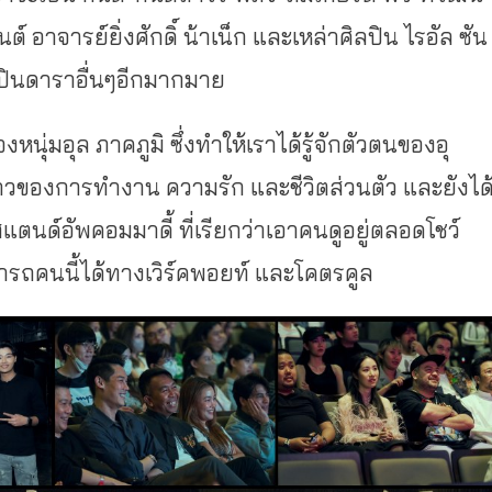
ันต์ อาจารย์ยิ่งศักดิ์ น้าเน็ก และเหล่าศิลปิน ไรอัล ซัน
ลปินดาราอื่นๆอีกมากมาย
งหนุ่มอุล ภาคภูมิ ซึ่งทำให้เราได้รู้จักตัวตนของอุ
องราวของการทำงาน ความรัก และชีวิตส่วนตัว และยังได
์อัพคอมมาดี้ ที่เรียกว่าเอาคนดูอยู่ตลอดโชว์
ถคนนี้ได้ทางเวิร์คพอยท์ และโคตรคูล