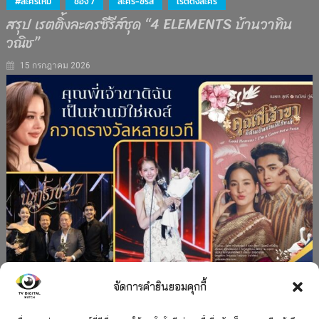
#ละครใหม่
ช่อง 7
ละคร-ซีรีส์
เรตติงละคร
สรุป เรตติ้งละครซีรีส์ชุด “4 ELEMENTS บ้านวาทิน
วณิช”
15 กรกฎาคม 2026
จัดการคำยินยอมคุกกี้
#ละครใหม่
TV
ช่อง 3
รางวัล
ละคร-ซีรีส์