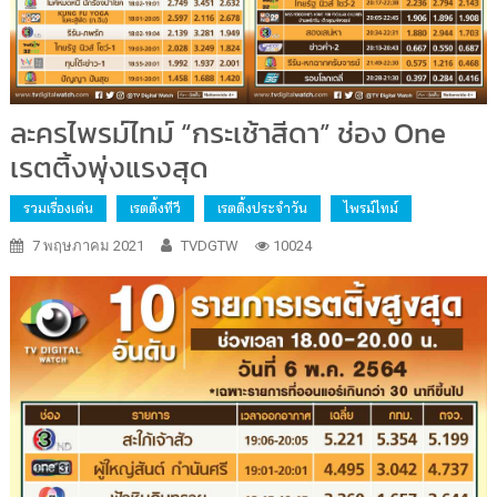
ละครไพรม์ไทม์ “กระเช้าสีดา” ช่อง One
เรตติ้งพุ่งแรงสุด
รวมเรื่องเด่น
เรตติ้งทีวี
เรตติ้งประจำวัน
ไพรม์ไทม์
7 พฤษภาคม 2021
TVDGTW
10024