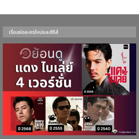
เรื่องย่อละครใหม่และซีรีส์