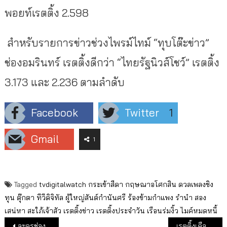
พอยท์เรตติ้ง 2.598
สำหรับรายการข่าวช่วงไพรม์ไทม์ “ทุบโต๊ะข่าว”
ช่องอมรินทร์ เรตติ้งดีกว่า “ไทยรัฐนิวส์โชว์” เรตติ้ง
3.173 และ 2.236 ตามลำดับ
Facebook
Twitter
1
Gmail
1
Tagged
tvdigitalwatch
กระเข้าสีดา
กฤษณาอโศกสิน
ดวลเพลงชิง
ทุน
ตุ๊กตา
ทีวีดิจิทัล
ผู้ใหญ่สันต์กำนันศรี
ร้องข้ามกำแพง
รำนำ
สอง
เสน่หา
สะใภ้เจ้าสัว
เรตติ้งข่าว
เรตติ้งประจำวัน
เรือนร่มงิ้ว
ไมค์หมดหนี้
แนะแนวเรื่อง
ละครช่อง 7 หลุดอันดับ 1 เรตติ้งไพรม์ไทม์
เรตติ้งเดือน เม.ย.64 : ผู้ชมทีวีเพิ่มขึ้น