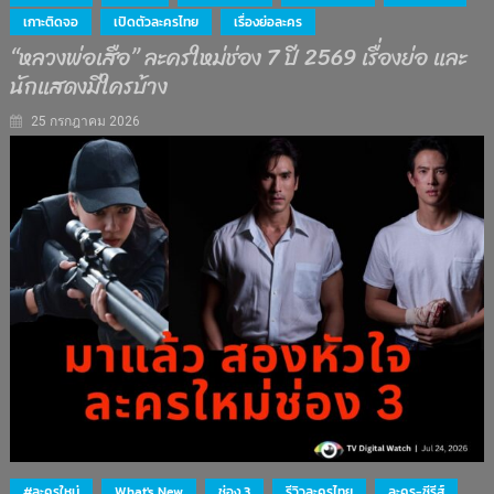
เกาะติดจอ
เปิดตัวละครไทย
เรื่องย่อละคร
“หลวงพ่อเสือ” ละครใหม่ช่อง 7 ปี 2569 เรื่องย่อ และ
นักแสดงมีใครบ้าง
25 กรกฎาคม 2026
#ละครใหม่
What's New
ช่อง 3
รีวิวละครไทย
ละคร-ซีรีส์