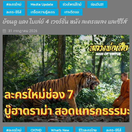
#ละครใหม่
Media Update
ช่วงไพรม์ไทม์
ช่องวัน31
ละคร-ซีรีส์
เกร็ดความรู้ละคร
เกาะติดจอ
ย้อนดู แดง ไบเล่ย์ 4 เวอร์ชั่น หนัง ละครเพลง และซีรีส์
31 กรกฎาคม 2026
#ละครใหม่
CH7HD
What's New
รีวิวละครไทย
ละคร-ซีรีส์