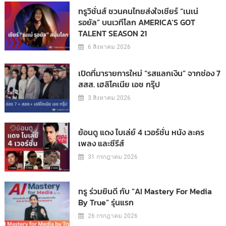
ทรูวิชั่นส์ ชวนคนไทยส่งใจเชียร์ “เนเน่
รอยัล” บนเวทีโลก AMERICA’S GOT
TALENT SEASON 21
6 สิงหาคม 2026
เปิดที่มารายการใหม่ “รสแลกเงิน” จากช่อง 7
สสส. เฮลิโคเนีย เอช กรุ๊ป
3 สิงหาคม 2026
ย้อนดู แดง ไบเล่ย์ 4 เวอร์ชั่น หนัง ละคร
เพลง และซีรีส์
31 กรกฎาคม 2026
ทรู ร่วมยินดี กับ “AI Mastery For Media
By True” รุ่นแรก
26 กรกฎาคม 2026