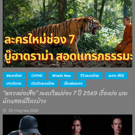
#ละครใหม่
CH7HD
What's New
รีวิวละครไทย
ละคร-ซีรีส์
เกาะติดจอ
เปิดตัวละครไทย
เรื่องย่อละคร
“หลวงพ่อเสือ” ละครใหม่ช่อง 7 ปี 2569 เรื่องย่อ และ
นักแสดงมีใครบ้าง
25 กรกฎาคม 2026