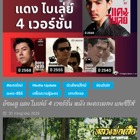
#ละครใหม่
Media Update
ช่วงไพรม์ไทม์
ช่องวัน31
ละคร-ซีรีส์
เกร็ดความรู้ละคร
เกาะติดจอ
ย้อนดู แดง ไบเล่ย์ 4 เวอร์ชั่น หนัง ละครเพลง และซีรีส์
31 กรกฎาคม 2026