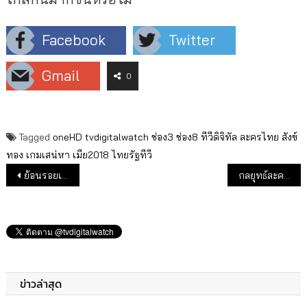
Facebook
Twitter
Gmail
0
Tagged
oneHD
tvdigitalwatch
ช่อง3
ช่อง8
ทีวีดิจิทัล
ละครไทย
สังข์
ทอง
เกมเสน่หา
เมีย2018
ไทยรัฐทีวี
แนะแนวเรื่อง
ย้อนรอยเรตติ้ง Thailand’s got talent ก่อนคืนจอช่องเวิร์คพอยท์ 6 ส.ค.นี้
กลยุทธ์ละครมาราธอน ช่องวันได้ผล ดัน “เมีย 2018” เรตติ้งเปรี้ยงต่อเนื่อง
ข่าวล่าสุด