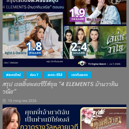
#ละครใหม่
ช่อง 7
ละคร-ซีรีส์
เรตติงละคร
สรุป เรตติ้งละครซีรีส์ชุด “4 ELEMENTS บ้านวาทิน
วณิช”
15 กรกฎาคม 2026