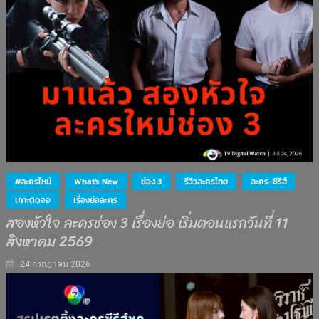
#ละครใหม่
What's New
ช่อง 3
รีวิวละครไทย
ละคร-ซีรีส์
เกาะติดจอ
เรื่องย่อละคร
สองหัวใจ ละครช่อง 3 เรื่องย่อ เริ่มตอนแรกวันที่ 11
สิงหาคม 2569
24 กรกฎาคม 2026