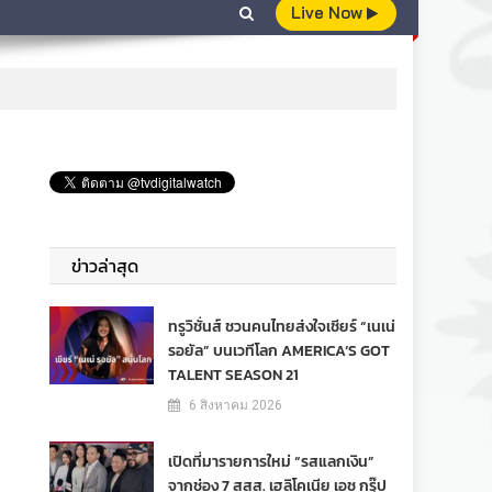
Live Now
ข่าวล่าสุด
ทรูวิชั่นส์ ชวนคนไทยส่งใจเชียร์ “เนเน่
รอยัล” บนเวทีโลก AMERICA’S GOT
TALENT SEASON 21
6 สิงหาคม 2026
เปิดที่มารายการใหม่ “รสแลกเงิน”
จากช่อง 7 สสส. เฮลิโคเนีย เอช กรุ๊ป