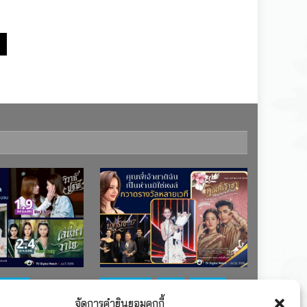
ช่อง 7
#ละครใหม่
TV
ช่อง 3
จัดการคำยินยอมคุกกี้
เรตติงละคร
รางวัล
ละคร-ซีรีส์