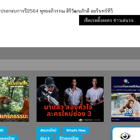
ลประกอบการปี2564
พุทธอภิวรรณ
สิริวัฒนภักดี
อมรินทร์ทีวี
เช็คเรตติ้งละคร ข่าวเด่นรอบวัน (8 ส.ค.65)
HD
#ละครใหม่
What's New
#ละครใหม่
ิวละครไทย
ช่อง 3
รีวิวละครไทย
ละคร-ซีรีส์