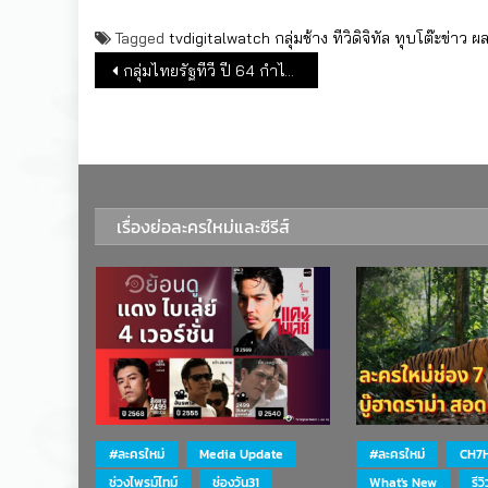
Tagged
tvdigitalwatch
กลุ่มช้าง
ทีวิดิจิทัล
ทุบโต๊ะข่าว
ผ
แนะแนวเรื่อง
กลุ่มไทยรัฐทีวี ปี 64 กำไรพุ่งเกือบ 200%
เรื่องย่อละครใหม่และซีรีส์
#ละครใหม่
Media Update
#ละครใหม่
CH7
ช่วงไพรม์ไทม์
ช่องวัน31
What's New
รีว