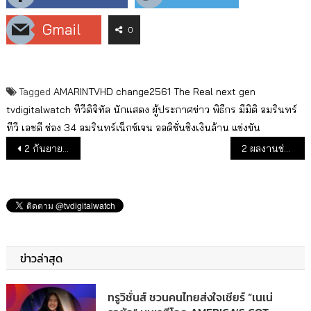
Gmail
0
Tagged
AMARINTVHD
change2561
The Real next gen
tvdigitalwatch
ทีวีดิจิทัล
นักแสดง
ผู้ประกาศข่าว
พิธีกร
มีมิติ
อมรินทร์
ทีวี เอชดี ช่อง 34
อมรินทร์เน็กซ์เจน
ออดิชั่นชิงเงินล้าน
แข่งขัน
แนะแนวเรื่อง
2 กันยายนนี้ แฟนมวยเตรียมเฮ! ช่อง 8 ถ่ายทอดสดศึกชิงชัย
2 ผลงานช่อง 7HD เปี่ยมคุณภาพ คว้ารางวัลคุณธรรมอวอร์ด ปี 2565
ข่าวล่าสุด
ทรูวิชั่นส์ ชวนคนไทยส่งใจเชียร์ “เนเน่