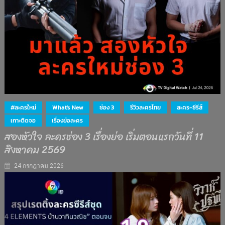
#ละครใหม่
What's New
ช่อง 3
รีวิวละครไทย
ละคร-ซีรีส์
เกาะติดจอ
เรื่องย่อละคร
สองหัวใจ ละครช่อง 3 เรื่องย่อ เริ่มตอนแรกวันที่ 11
สิงหาคม 2569
24 กรกฎาคม 2026