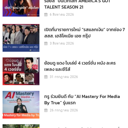
รอยัล” บนเวทีโลก AMERICA’S GOT
TALENT SEASON 21
6 สิงหาคม 2026
เปิดที่มารายการใหม่ “รสแลกเงิน” จากช่อง 7
สสส. เฮลิโคเนีย เอช กรุ๊ป
3 สิงหาคม 2026
ย้อนดู แดง ไบเล่ย์ 4 เวอร์ชั่น หนัง ละคร
เพลง และซีรีส์
31 กรกฎาคม 2026
ทรู ร่วมยินดี กับ “AI Mastery For Media
By True” รุ่นแรก
26 กรกฎาคม 2026