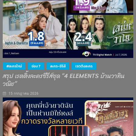
#ละครใหม่
ช่อง 7
ละคร-ซีรีส์
เรตติงละคร
สรุป เรตติ้งละครซีรีส์ชุด “4 ELEMENTS บ้านวาทิน
วณิช”
15 กรกฎาคม 2026