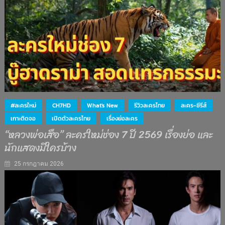
#ละครใหม่
CH7HD
What's New
รีวิวละครไทย
ละคร-ซีรีส์
เกาะติดจอ
เปิดตัวละครไทย
เรื่องย่อละคร
“หลวงพ่อเสือ” ละครใหม่ช่อง 7 ปี 2569 เรื่องย่อ และ
นักแสดงมีใครบ้าง
25 กรกฎาคม 2026