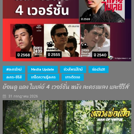
#ละครใหม่
Media Update
ช่วงไพรม์ไทม์
ช่องวัน31
ละคร-ซีรีส์
เกร็ดความรู้ละคร
เกาะติดจอ
ย้อนดู แดง ไบเล่ย์ 4 เวอร์ชั่น หนัง ละครเพลง และซีรีส์
31 กรกฎาคม 2026