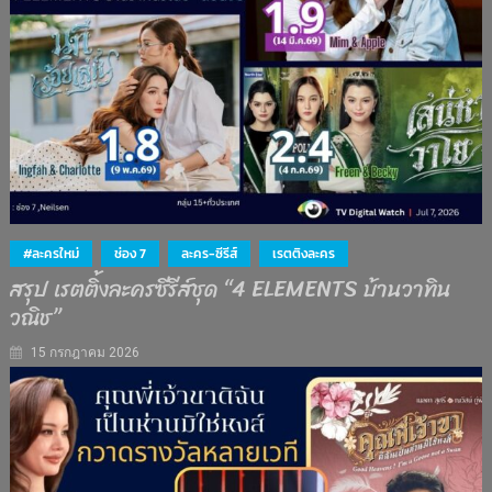
#ละครใหม่
ช่อง 7
ละคร-ซีรีส์
เรตติงละคร
สรุป เรตติ้งละครซีรีส์ชุด “4 ELEMENTS บ้านวาทิน
วณิช”
15 กรกฎาคม 2026