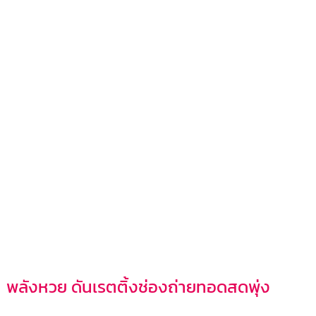
พลังหวย ดันเรตติ้งช่องถ่ายทอดสดพุ่ง