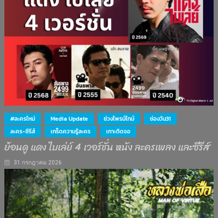
#ละครใหม่
Media Update
ช่วงไพรม์ไทม์
ช่องวัน31
ละคร-ซีรีส์
เกร็ดความรู้ละคร
เกาะติดจอ
ย้อนดู แดง ไบเล่ย์ 4 เวอร์ชั่น หนัง ละครเพลง และซีรีส์
31 กรกฎาคม 2026