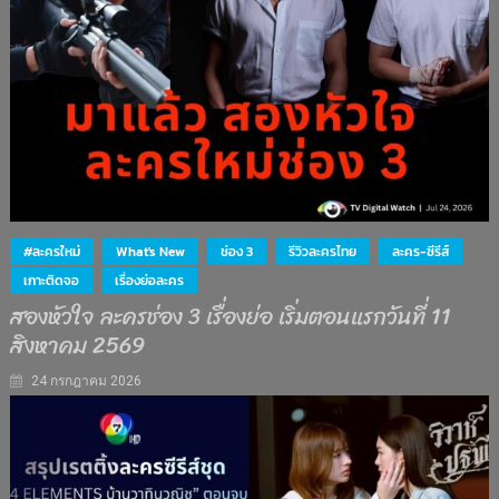
#ละครใหม่
What's New
ช่อง 3
รีวิวละครไทย
ละคร-ซีรีส์
เกาะติดจอ
เรื่องย่อละคร
สองหัวใจ ละครช่อง 3 เรื่องย่อ เริ่มตอนแรกวันที่ 11
สิงหาคม 2569
24 กรกฎาคม 2026