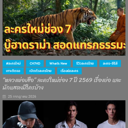
#ละครใหม่
CH7HD
What's New
รีวิวละครไทย
ละคร-ซีรีส์
เกาะติดจอ
เปิดตัวละครไทย
เรื่องย่อละคร
“หลวงพ่อเสือ” ละครใหม่ช่อง 7 ปี 2569 เรื่องย่อ และ
นักแสดงมีใครบ้าง
25 กรกฎาคม 2026