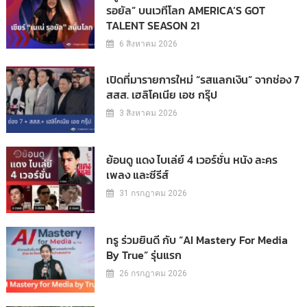
รอยัล” บนเวทีโลก AMERICA’S GOT
TALENT SEASON 21
6 สิงหาคม 2026
เปิดที่มารายการใหม่ “รสแลกเงิน” จากช่อง 7
สสส. เฮลิโคเนีย เอช กรุ๊ป
3 สิงหาคม 2026
ย้อนดู แดง ไบเล่ย์ 4 เวอร์ชั่น หนัง ละคร
เพลง และซีรีส์
31 กรกฎาคม 2026
ทรู ร่วมยินดี กับ “AI Mastery For Media
By True” รุ่นแรก
26 กรกฎาคม 2026