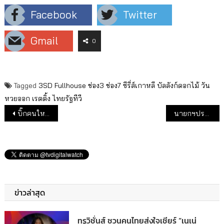
Facebook
Twitter
Gmail
0
Tagged
3SD
Fullhouse
ช่อง3
ช่อง7
ซีรี่ส์เกาหลี
บัลลังก์ดอกไม้
วัน
หวยออก
เรตติ้ง
ไทยรัฐทีวี
แนะแนวเรื่อง
บิ๊กคนใหม่ช่อง 7
นายกฯประยุทธ์ กับทีวีดิจิทัล
ข่าวล่าสุด
ทรูวิชั่นส์ ชวนคนไทยส่งใจเชียร์ “เนเน่