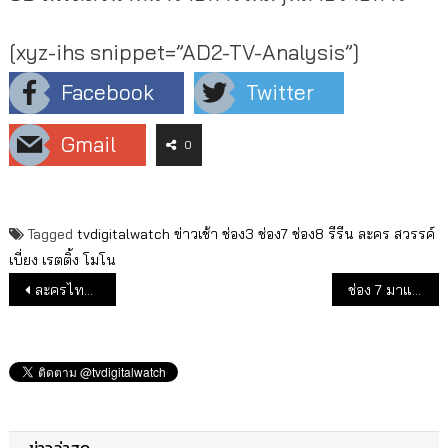
[xyz-ihs snippet=”AD2-TV-Analysis”]
Facebook
Twitter
Gmail
0
Tagged
tvdigitalwatch
ข่าวเช้า
ช่อง3
ช่อง7
ช่อง8
รีรีน
ละคร
สวรรค์
เบี่ยง
เรตติ้ง
โมโน
แนะแนวเรื่อง
ละครไทย ยึดผัง ดึงคนดูช่วงเทศกาลสงกรานต์
ช่อง 7 มาแล้ว ยึดผังเช้า บ่าย เย็น