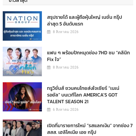
ข่าวล่าสุด
สรุปรายได้ และผู้ถือหุ้นใหญ่ เนชั่น กรุ๊ป
ล่าสุด 5 อันดับแรก
8 สิงหาคม 2026
แฟน ๆ พร้อมปักหมุดช่อง 7HD ชม “คลินิก
Fix ใจ”
8 สิงหาคม 2026
ทรูวิชั่นส์ ชวนคนไทยส่งใจเชียร์ “เนเน่
รอยัล” บนเวทีโลก AMERICA’S GOT
TALENT SEASON 21
6 สิงหาคม 2026
เปิดที่มารายการใหม่ “รสแลกเงิน” จากช่อง 7
สสส. เฮลิโคเนีย เอช กรุ๊ป