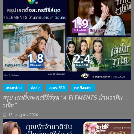
#ละครใหม่
ช่อง 7
ละคร-ซีรีส์
เรตติงละคร
สรุป เรตติ้งละครซีรีส์ชุด “4 ELEMENTS บ้านวาทิน
วณิช”
15 กรกฎาคม 2026