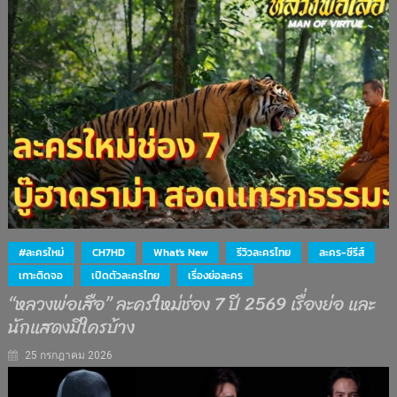
#ละครใหม่
CH7HD
What's New
รีวิวละครไทย
ละคร-ซีรีส์
เกาะติดจอ
เปิดตัวละครไทย
เรื่องย่อละคร
“หลวงพ่อเสือ” ละครใหม่ช่อง 7 ปี 2569 เรื่องย่อ และ
นักแสดงมีใครบ้าง
25 กรกฎาคม 2026