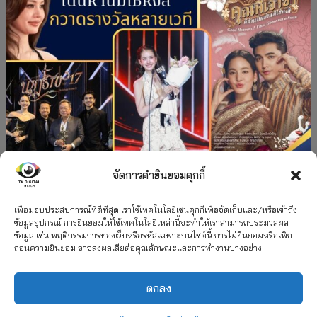
จัดการคำยินยอมคุกกี้
#ละครใหม่
TV
ช่อง 3
รางวัล
ละคร-ซีรีส์
”คุณพี่เจ้าขาดิฉันเป็นห่านมิใช่หงส์” กวาดรางวัล
เพื่อมอบประสบการณ์ที่ดีที่สุด เราใช้เทคโนโลยีเช่นคุกกี้เพื่อจัดเก็บและ/หรือเข้าถึง
ข้อมูลอุปกรณ์ การยินยอมให้ใช้เทคโนโลยีเหล่านี้จะทำให้เราสามารถประมวลผล
เพียบ จาก 8 เวที
ข้อมูล เช่น พฤติกรรมการท่องเว็บหรือรหัสเฉพาะบนไซต์นี้ การไม่ยินยอมหรือเพิก
ถอนความยินยอม อาจส่งผลเสียต่อคุณลักษณะและการทำงานบางอย่าง
12 กรกฎาคม 2026
ตกลง
2026 TV Digital Watch All Rights Reserved.
TV Digital Watch ทีวีดิจิทัลวอทช์
ติดต่อ
นโยบายความเป็นส่วนตัว