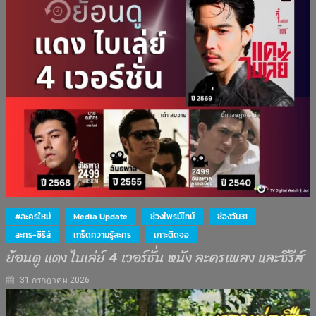
#ละครใหม่
Media Update
ช่วงไพรม์ไทม์
ช่องวัน31
ละคร-ซีรีส์
เกร็ดความรู้ละคร
เกาะติดจอ
ย้อนดู แดง ไบเล่ย์ 4 เวอร์ชั่น หนัง ละครเพลง และซีรีส์
31 กรกฎาคม 2026