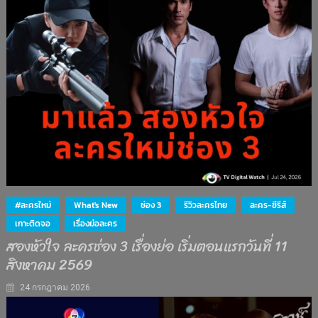
#ละครใหม่
What's New
ช่อง 3
รีวิวละครไทย
ละคร-ซีรีส์
เกาะติดจอ
เรื่องย่อละคร
สองหัวใจ ละครช่อง 3 เรื่องย่อ เริ่มตอนแรกวันที่ 11
สิงหาคม 2569
24 กรกฎาคม 2026