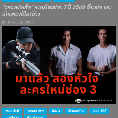
“หลวงพ่อเสือ” ละครใหม่ช่อง 7 ปี 2569 เรื่องย่อ และ
นักแสดงมีใครบ้าง
25 กรกฎาคม 2026
#ละครใหม่
What's New
ช่อง 3
รีวิวละครไทย
ละคร-ซีรีส์
เกาะติดจอ
เรื่องย่อละคร