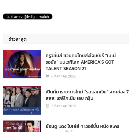
ข่าวล่าสุด
ทรูวิชั่นส์ ชวนคนไทยส่งใจเชียร์ “เนเน่
รอยัล” บนเวทีโลก AMERICA’S GOT
TALENT SEASON 21
6 สิงหาคม 2026
เปิดที่มารายการใหม่ “รสแลกเงิน” จากช่อง 7
สสส. เฮลิโคเนีย เอช กรุ๊ป
3 สิงหาคม 2026
ย้อนดู แดง ไบเล่ย์ 4 เวอร์ชั่น หนัง ละคร