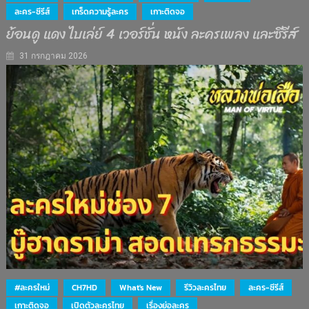
ละคร-ซีรีส์
เกร็ดความรู้ละคร
เกาะติดจอ
ย้อนดู แดง ไบเล่ย์ 4 เวอร์ชั่น หนัง ละครเพลง และซีรีส์
31 กรกฎาคม 2026
#ละครใหม่
CH7HD
What's New
รีวิวละครไทย
ละคร-ซีรีส์
เกาะติดจอ
เปิดตัวละครไทย
เรื่องย่อละคร