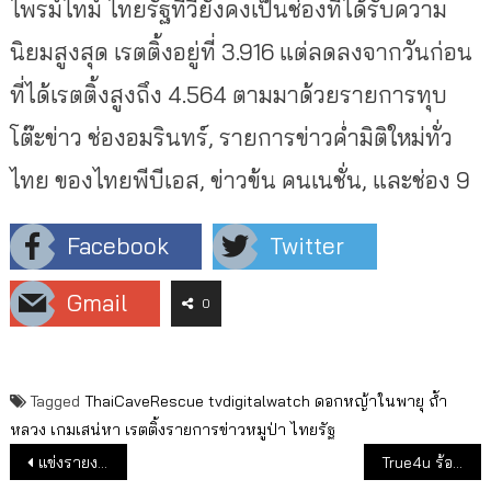
ไพรม์ไทม์ ไทยรัฐทีวียังคงเป็นช่องที่ได้รับความ
นิยมสูงสุด เรตติ้งอยู่ที่ 3.916 แต่ลดลงจากวันก่อน
ที่ได้เรตติ้งสูงถึง 4.564 ตามมาด้วยรายการทุบ
โต๊ะข่าว ช่องอมรินทร์, รายการข่าวค่ำมิติใหม่ทั่ว
ไทย ของไทยพีบีเอส, ข่าวข้น คนเนชั่น, และช่อง 9
Facebook
Twitter
Gmail
0
Tagged
ThaiCaveRescue
tvdigitalwatch
ดอกหญ้าในพายุ
ถ้ำ
หลวง
เกมเสน่หา
เรตติ้งรายการข่าวหมูป่า
ไทยรัฐ
แนะแนวเรื่อง
แข่งรายงานข่าวไม่พอ ต้องกราฟิกเสมือนจริง ดันเรตติ้งไทยรัฐทีวีขึ้นต่อเนื่อง
True4u ร้องกสทช.ห้าม AIS Play และ AIS Play Box ออกอากาศช่อง True4U ทั้งช่อง