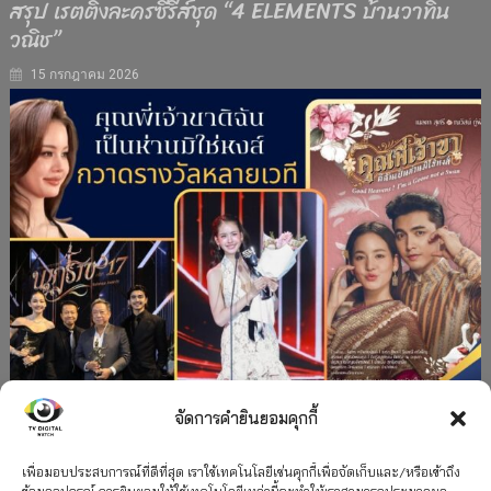
สรุป เรตติ้งละครซีรีส์ชุด “4 ELEMENTS บ้านวาทิน
วณิช”
15 กรกฎาคม 2026
จัดการคำยินยอมคุกกี้
#ละครใหม่
TV
ช่อง 3
รางวัล
ละคร-ซีรีส์
”คุณพี่เจ้าขาดิฉันเป็นห่านมิใช่หงส์” กวาดรางวัล
เพื่อมอบประสบการณ์ที่ดีที่สุด เราใช้เทคโนโลยีเช่นคุกกี้เพื่อจัดเก็บและ/หรือเข้าถึง