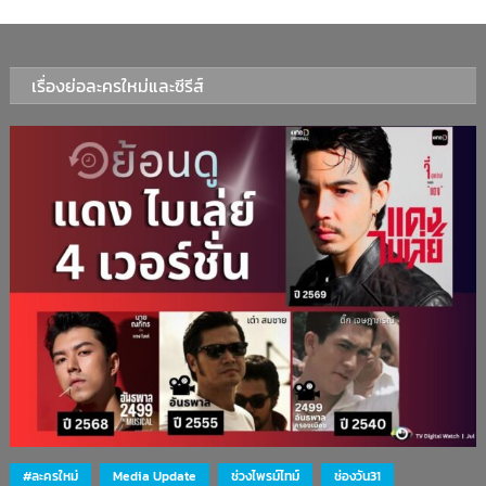
เรื่องย่อละครใหม่และซีรีส์
#ละครใหม่
Media Update
ช่วงไพรม์ไทม์
ช่องวัน31