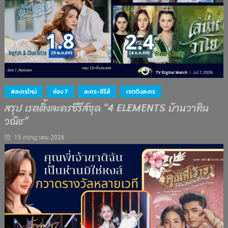
#ละครใหม่
ช่อง 7
ละคร-ซีรีส์
เรตติงละคร
สรุป เรตติ้งละครซีรีส์ชุด “4 ELEMENTS บ้านวาทิน
วณิช”
15 กรกฎาคม 2026