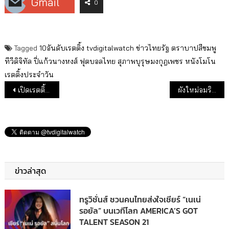
Gmail
0
Tagged
10อันดับเรตติ้ง
tvdigitalwatch
ข่าวไทยรัฐ
ตราบาปสีชมพู
ทีวีดิจิทัล
ปี่แก้วนางหงส์
ฟุตบอลไทย
สุภาพบุรุษมงกุฎเพชร
หนังโมโน
เรตติ้งประจำวัน
แนะแนวเรื่อง
เปิดเรตติ้ง “กิ๊ก ดู๋” ช่อง 7 ก่อนย้ายวิก
ผังใหม่อมรินทร์ทีวี 2562 เสริมทีมผู้ประกาศข่าว พร้อมดึง “พี่ฉอด” ทำละคร
ข่าวล่าสุด
ทรูวิชั่นส์ ชวนคนไทยส่งใจเชียร์ “เนเน่
รอยัล” บนเวทีโลก AMERICA’S GOT
TALENT SEASON 21