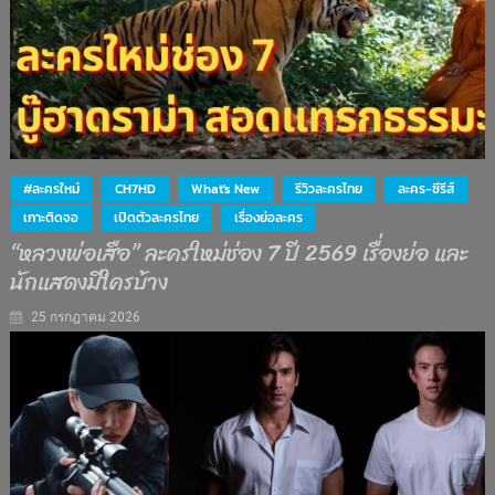
#ละครใหม่
CH7HD
What's New
รีวิวละครไทย
ละคร-ซีรีส์
เกาะติดจอ
เปิดตัวละครไทย
เรื่องย่อละคร
“หลวงพ่อเสือ” ละครใหม่ช่อง 7 ปี 2569 เรื่องย่อ และ
นักแสดงมีใครบ้าง
25 กรกฎาคม 2026