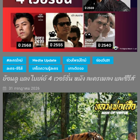
#ละครใหม่
Media Update
ช่วงไพรม์ไทม์
ช่องวัน31
ละคร-ซีรีส์
เกร็ดความรู้ละคร
เกาะติดจอ
ย้อนดู แดง ไบเล่ย์ 4 เวอร์ชั่น หนัง ละครเพลง และซีรีส์
31 กรกฎาคม 2026