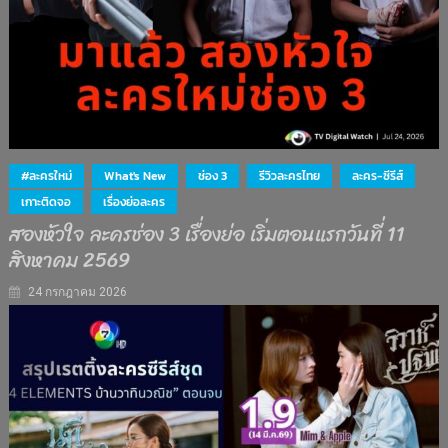
#ละครใหม่
What's New
ช่อง 3
รีวิวละครไทย
ละคร-ซีรีส์
เกาะติดจอ
เรื่องย่อละคร
สองหัวใจ ละครช่อง 3 เรื่องย่อ เริ่มตอนแรกวันที่ 11
สิงหาคม 2569
24 กรกฎาคม 2026