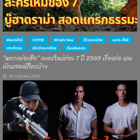
#ละครใหม่
CH7HD
What's New
รีวิวละครไทย
ละคร-ซีรีส์
เกาะติดจอ
เปิดตัวละครไทย
เรื่องย่อละคร
“หลวงพ่อเสือ” ละครใหม่ช่อง 7 ปี 2569 เรื่องย่อ และ
นักแสดงมีใครบ้าง
25 กรกฎาคม 2026