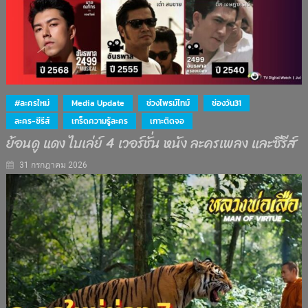
#ละครใหม่
Media Update
ช่วงไพรม์ไทม์
ช่องวัน31
ละคร-ซีรีส์
เกร็ดความรู้ละคร
เกาะติดจอ
ย้อนดู แดง ไบเล่ย์ 4 เวอร์ชั่น หนัง ละครเพลง และซีรีส์
31 กรกฎาคม 2026