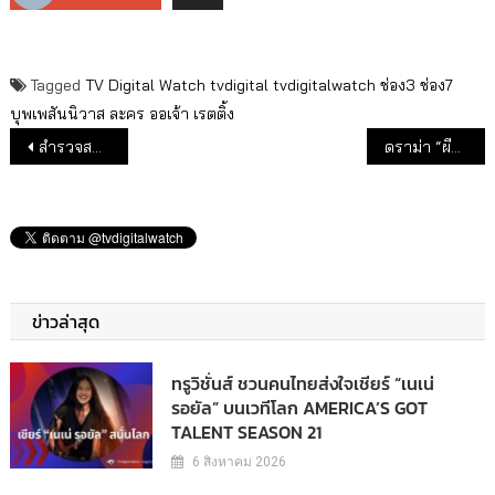
Tagged
TV Digital Watch
tvdigital
tvdigitalwatch
ช่อง3
ช่อง7
บุพเพสันนิวาส
ละคร
ออเจ้า
เรตติ้ง
แนะแนวเรื่อง
สำรวจสถานการณ์ 2 ช่องผู้ท้าชิงเบอร์ 2 : โมโน–เวิร์คพอยท์
ดราม่า “ผีการะเกด”โผล่ &บอลคิงส์คัพ “บุพเพสันนิวาส”เรตติ้งทรงตัว เพิ่มขึ้นจิ๊บๆ 0.011
ข่าวล่าสุด
ทรูวิชั่นส์ ชวนคนไทยส่งใจเชียร์ “เนเน่
รอยัล” บนเวทีโลก AMERICA’S GOT
TALENT SEASON 21
6 สิงหาคม 2026