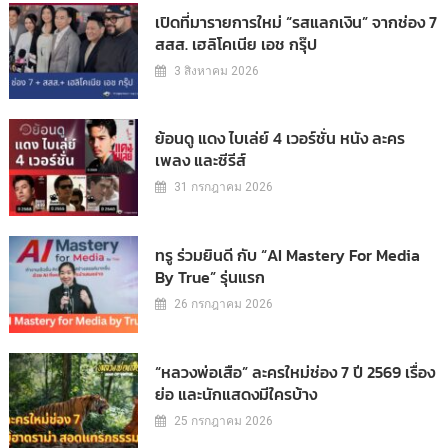
เปิดที่มารายการใหม่ “รสแลกเงิน” จากช่อง 7
สสส. เฮลิโคเนีย เอช กรุ๊ป
3 สิงหาคม 2026
ย้อนดู แดง ไบเล่ย์ 4 เวอร์ชั่น หนัง ละคร
เพลง และซีรีส์
31 กรกฎาคม 2026
ทรู ร่วมยินดี กับ “AI Mastery For Media
By True” รุ่นแรก
26 กรกฎาคม 2026
“หลวงพ่อเสือ” ละครใหม่ช่อง 7 ปี 2569 เรื่อง
ย่อ และนักแสดงมีใครบ้าง
25 กรกฎาคม 2026