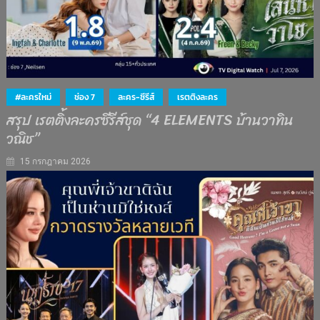
#ละครใหม่
ช่อง 7
ละคร-ซีรีส์
เรตติงละคร
สรุป เรตติ้งละครซีรีส์ชุด “4 ELEMENTS บ้านวาทิน
วณิช”
15 กรกฎาคม 2026