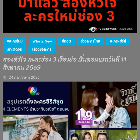
#ละครใหม่
What's New
ช่อง 3
รีวิวละครไทย
ละคร-ซีรีส์
เกาะติดจอ
เรื่องย่อละคร
สองหัวใจ ละครช่อง 3 เรื่องย่อ เริ่มตอนแรกวันที่ 11
สิงหาคม 2569
24 กรกฎาคม 2026