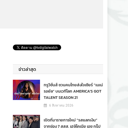
ข่าวล่าสุด
ทรูวิชั่นส์ ชวนคนไทยส่งใจเชียร์ “เนเน่
รอยัล” บนเวทีโลก AMERICA’S GOT
TALENT SEASON 21
6 สิงหาคม 2026
เปิดที่มารายการใหม่ “รสแลกเงิน”
จากช่อง 7 สสส. เฮลิโคเนีย เอช กรุ๊ป