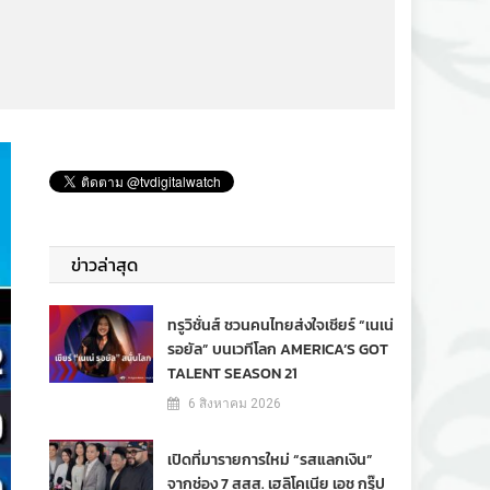
ข่าวล่าสุด
ทรูวิชั่นส์ ชวนคนไทยส่งใจเชียร์ “เนเน่
รอยัล” บนเวทีโลก AMERICA’S GOT
TALENT SEASON 21
6 สิงหาคม 2026
เปิดที่มารายการใหม่ “รสแลกเงิน”
จากช่อง 7 สสส. เฮลิโคเนีย เอช กรุ๊ป