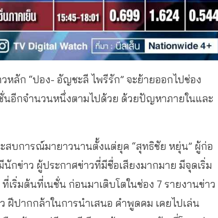
ศข่าวหลัก “ปอง- อัญชะลี ไพรีรัก” จะย้ายออกไปช่อง
ชั่นอีกจำนวนหนึ่งตามไปด้วย ด้วยปัญหาภายในและ
งประสบการณ์มายาวนานตั้งแต่ยุค “สุทธิชัย หยุ่น” ผู้ก่อ
นักข่าว ผู้ประกาศข่าวที่มีชื่อเสียงมากมาย มีจุดเริ่ม
ี่เริ่มต้นที่เนชั่น ก่อนมาเติบโตในช่อง 7 รายงานข่าว
าว ฝีปากกล้าในการนำเสนอ คำพูดคม เคยไปเล่น