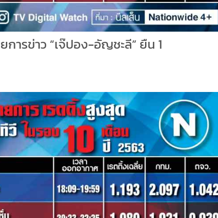
ายการข่าว “เจ๊ปอง-อัญชะลี” ยืน 1