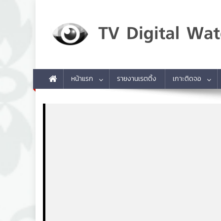
Skip to content
TV Digital Watch
เกาะติดทีวีและออนไลน์ รายงานเรตติ้ง
หน้าแรก
รายงานเรตติ้ง
เกาะติดจอ