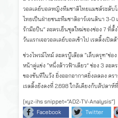
วอลเลย์บอลหญิงทีมชาติไทยแมชต์ระดับโลก
ไทยเป็นฝ่ายชนะทีมชาติอาร์เจนตินา 3-0 เซ
รักมือปืน” ละครเย็นชุดใหม่ของช่อง 7 ที่
วันแรกเจอวอลเลย์บอลเข้าไป เรตติ้งเปิดตัวจึ
ช่วงไพรม์ไทม์ ละครบู๊เดือด “เล็บครุฑ”ช่อง 7
หน้าคู่แข่ง “หนึ่งด้าวฟ้าเดียว” ช่อง 3 ละคร
ของขันทีในวัง ยิ่งออกอากาศยิ่งลดลง คราว
เรตติ้งยังคงที่ 2.698 ใกล้เคียงกับสัปดาห์ที
[xyz-ihs snippet=”AD2-TV-Analysis”]
Facebook
Twitter