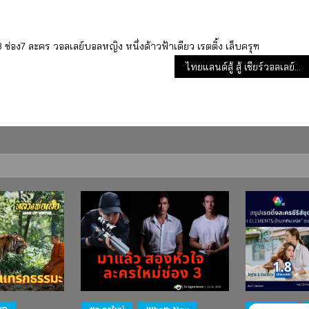
3
ช่อง7
ละคร
วอลเลย์บอลหญิง
หนึ่งด้าวฟ้าเดียว
เรตติ้ง
เล็บครุฑ
ไทยแลนด์สู้ สู้ เชียร์วอลเลย์บอลหญิงทีมชาติไทย เรตติ้งปัง