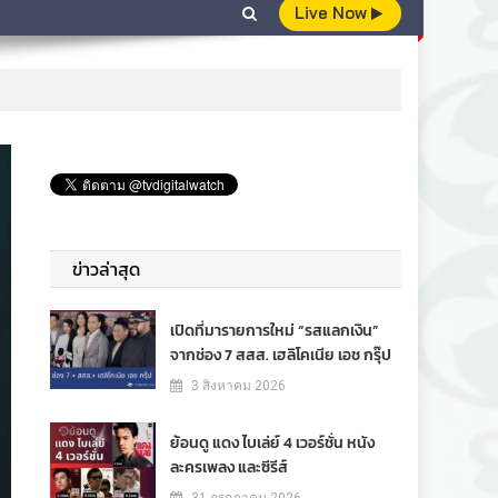
Live Now
ข่าวล่าสุด
เปิดที่มารายการใหม่ “รสแลกเงิน”
จากช่อง 7 สสส. เฮลิโคเนีย เอช กรุ๊ป
3 สิงหาคม 2026
ย้อนดู แดง ไบเล่ย์ 4 เวอร์ชั่น หนัง
ละครเพลง และซีรีส์