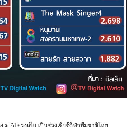
พ.ค. 61 ช่วงเย็น เป็นช่วงเชียร์กีฬาทีมชาติไทย