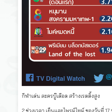
กีฬาเด่น ละครบู๊เดือด สร้างเรตติ้งสูง
2 ช่วงเวลา เย็นและไพรม์ไทม์ ของวันที่ 17 