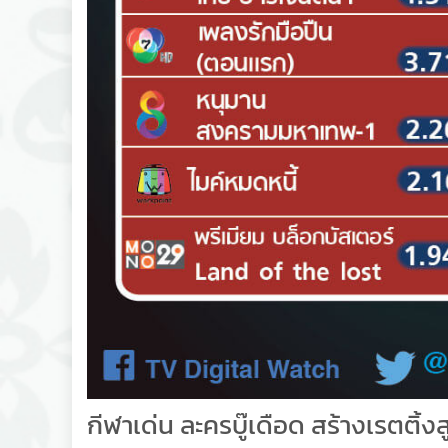
กีฬาเด่น ละครบู๊เดือด สร้างเรตติ้งส