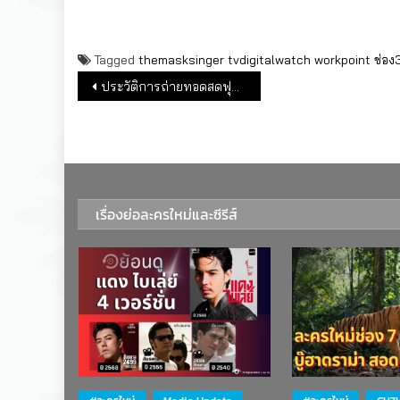
Tagged
themasksinger
tvdigitalwatch
workpoint
ช่อง
แนะแนวเรื่อง
ประวัติการถ่ายทอดสดฟุตบอลโลกในไทย
เรื่องย่อละครใหม่และซีรีส์