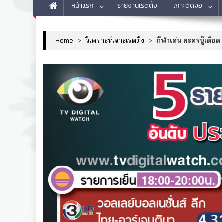
หน้าแรก
รายงานเรตติ้ง
เกาะติดจอ
Home
>
วิเคราะห์เจาะเรตติง
>
กีฬาเด่น ละครบู๊เดือด 