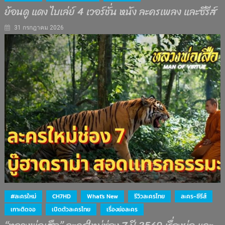
ย้อนดู แดง ไบเล่ย์ 4 เวอร์ชั่น หนัง ละครเพลง และซีรีส์
31 กรกฎาคม 2026
#ละครใหม่
CH7HD
What's New
รีวิวละครไทย
ละคร-ซีรีส์
เกาะติดจอ
เปิดตัวละครไทย
เรื่องย่อละคร