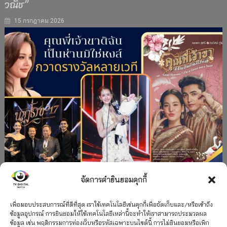
วณิช”
15 กรกฎาคม 2026
จัดการคำยินยอมคุกกี้
#ละครใหม่
TV
ช่อง 3
รางวัล
ละคร-ซีรีส์
”คุณพี่เจ้าขาดิฉันเป็นห่านมิใช่หงส์” กวาดรางวัล
เพื่อมอบประสบการณ์ที่ดีที่สุด เราใช้เทคโนโลยีเช่นคุกกี้เพื่อจัดเก็บและ/หรือเข้าถึง
ข้อมูลอุปกรณ์ การยินยอมให้ใช้เทคโนโลยีเหล่านี้จะทำให้เราสามารถประมวลผล
เพียบ จาก 8 เวที
ข้อมูล เช่น พฤติกรรมการท่องเว็บหรือรหัสเฉพาะบนไซต์นี้ การไม่ยินยอมหรือเพิก