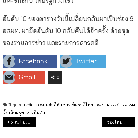
แพ้-ชนะกับ ไทยรัฐนิวส์โชว์
อันดับ 10 ของตารางวันนี้เปลี่ยนกลับมาเป็นช่อง 9
อสมท. มายึดอันดับ 10 กลับคืนได้อีกครั้ง ด้วยชุด
ของรายการข่าว และรายการสารคดี
Facebook
Twitter
Gmail
0
Tagged
tvdigitalwatch
กีฬา
ข่าว
ทีมชาติไทย
ละคร
วอลเลย์บอล
เรต
ติ้ง
เล็บครุฑ
แบดมินตัน
แนะแนวเรื่อง
ด่วน ! ประกาศราชกิจจาแล้วช่วยทีวีดิจิทัล และให้ช่อง 11 มีโฆษณาได้
ช่องไหนกำไร ขาดทุนปี 2560