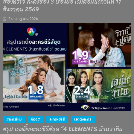
สองหัวใจ ละครช่อง 3 เรื่องย่อ เริ่มตอนแรกวันที่ 11
สิงหาคม 2569
24 กรกฎาคม 2026
#ละครใหม่
ช่อง 7
ละคร-ซีรีส์
เรตติงละคร
สรุป เรตติ้งละครซีรีส์ชุด “4 ELEMENTS บ้านวาทิน