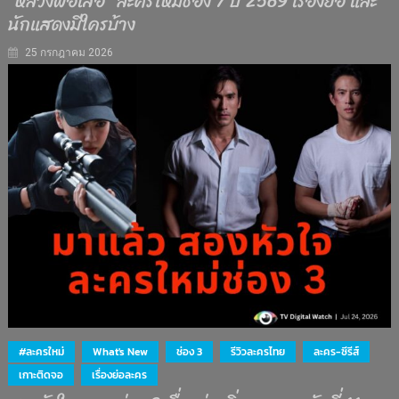
“หลวงพ่อเสือ” ละครใหม่ช่อง 7 ปี 2569 เรื่องย่อ และ
นักแสดงมีใครบ้าง
25 กรกฎาคม 2026
#ละครใหม่
What's New
ช่อง 3
รีวิวละครไทย
ละคร-ซีรีส์
เกาะติดจอ
เรื่องย่อละคร