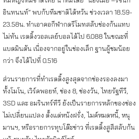
ทีมหญิงทีมชาติไทย นำทีมโดย “น้องเมย์ –รัชนก
อินทนนท์” พบกับทีมชาติไต้หวัน ช่วงเวลา 18.59-
23.58น. ทำเอาคอกีฬากดรีโมทสลับช่องกันแทบ
ไม่ทัน เรตติ้งวอลเลย์บอลได้ไป 6.088 ในขณะที่
แบดมินตัน เนื่องจากอยู่ในช่องเล็ก ฐานผู้ชมน้อย
กว่า จึงได้ไปที่ 0.516
ส่วนรายการที่ทำเรตติ้งสูงสุดจากช่องรองลงมา
ทั้งโมโน, เวิร์คพอยท์, ช่อง 8, ช่องวัน, ไทยรัฐทีวี,
3SD และ อมรินทร์ทีวี ยังเป็นรายการหลักของช่อง
ไม่เปลี่ยนแปลง ตั้งแต่หนังฝรั่ง, ไมค์หมดหนี้, หนุ
มานฯ, หรือรายการทุบโต๊ะข่าว ที่เรตติ้งสูสีสลับกัน