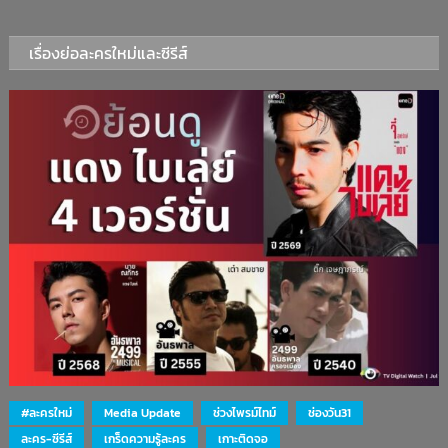
เรื่องย่อละครใหม่และซีรีส์
#ละครใหม่
Media Update
ช่วงไพรม์ไทม์
ช่องวัน31
ละคร-ซีรีส์
เกร็ดความรู้ละคร
เกาะติดจอ