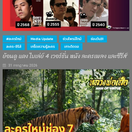
#ละครใหม่
Media Update
ช่วงไพรม์ไทม์
ช่องวัน31
ละคร-ซีรีส์
เกร็ดความรู้ละคร
เกาะติดจอ
ย้อนดู แดง ไบเล่ย์ 4 เวอร์ชั่น หนัง ละครเพลง และซีรีส์
31 กรกฎาคม 2026