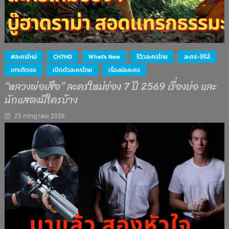
#ละครใหม่
CH7HD
What's New
รีวิวละครไทย
ละคร-ซีรีส์
เกาะติดจอ
เปิดตัวละครไทย
เรื่องย่อละคร
“หลวงพ่อเสือ” ละครใหม่ช่อง 7 ปี 2569 เรื่องย่อ และ
นักแสดงมีใครบ้าง
25 กรกฎาคม 2026