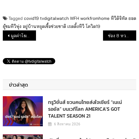
Tagged
covid19
tvdigitalwatch
WFH
workfromhome
ทีวีดิจิทัล
ยอด
ผู้ชมทีวีพุ่ง
อยู่บ้านหยุดเชื้อช่วยชาติ
เรตติ้งทีวี
โควิด19
แนะแนวเรื่อง
มูลค่าโฆษณาทีวีดิจิทัลเดือนมี.ค.63 ส่งสัญญาณลดลง
ช่อง 8 หวนกลับ จัดซีรีส์อินเดีย “นาคิน” ภาคใหม่ ลงผังรับสงกรานต์
ข่าวล่าสุด
ทรูวิชั่นส์ ชวนคนไทยส่งใจเชียร์ “เนเน่
รอยัล” บนเวทีโลก AMERICA’S GOT
TALENT SEASON 21
6 สิงหาคม 2026