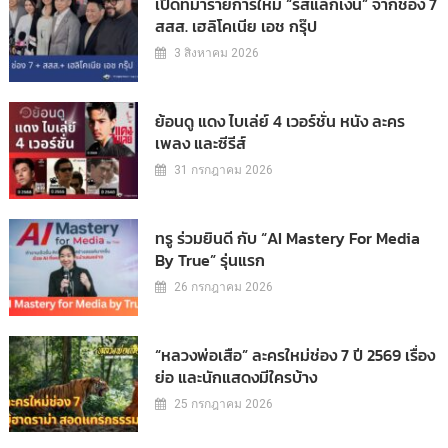
เปิดที่มารายการใหม่ “รสแลกเงิน” จากช่อง 7
สสส. เฮลิโคเนีย เอช กรุ๊ป
3 สิงหาคม 2026
ย้อนดู แดง ไบเล่ย์ 4 เวอร์ชั่น หนัง ละคร
เพลง และซีรีส์
31 กรกฎาคม 2026
ทรู ร่วมยินดี กับ “AI Mastery For Media
By True” รุ่นแรก
26 กรกฎาคม 2026
“หลวงพ่อเสือ” ละครใหม่ช่อง 7 ปี 2569 เรื่อง
ย่อ และนักแสดงมีใครบ้าง
25 กรกฎาคม 2026