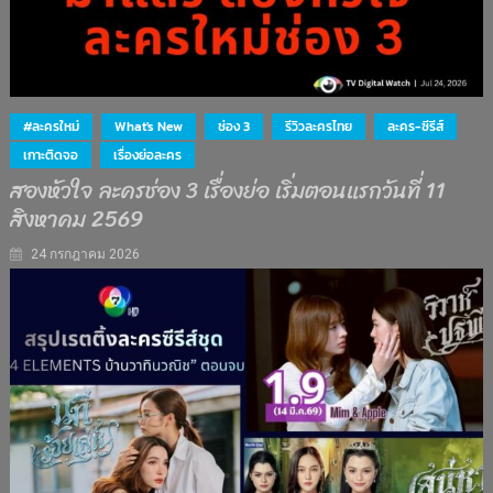
#ละครใหม่
What's New
ช่อง 3
รีวิวละครไทย
ละคร-ซีรีส์
เกาะติดจอ
เรื่องย่อละคร
สองหัวใจ ละครช่อง 3 เรื่องย่อ เริ่มตอนแรกวันที่ 11
สิงหาคม 2569
24 กรกฎาคม 2026