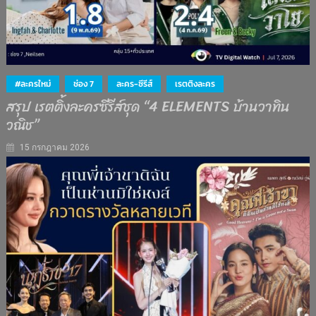
#ละครใหม่
ช่อง 7
ละคร-ซีรีส์
เรตติงละคร
สรุป เรตติ้งละครซีรีส์ชุด “4 ELEMENTS บ้านวาทิน
วณิช”
15 กรกฎาคม 2026