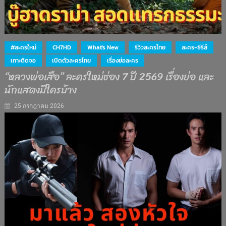
#ละครใหม่
CH7HD
What's New
รีวิวละครไทย
ละคร-ซีรีส์
เกาะติดจอ
เปิดตัวละครไทย
เรื่องย่อละคร
“หลวงพ่อเสือ” ละครใหม่ช่อง 7 ปี 2569 เรื่องย่อ และ
นักแสดงมีใครบ้าง
25 กรกฎาคม 2026