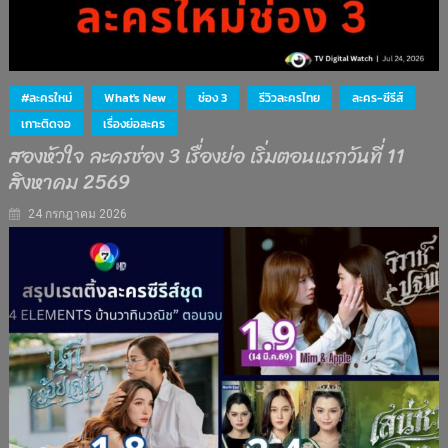
#ละครใหม่
What's New
ช่อง 3
รีวิวละครไทย
ละคร-ซีรีส์
เกาะติดจอ
เรื่องย่อละคร
สองหัวใจ ละครช่อง 3 เรื่องย่อ เริ่มตอนแรกวันที่ 11
สิงหาคม 2569
24 กรกฎาคม 2026