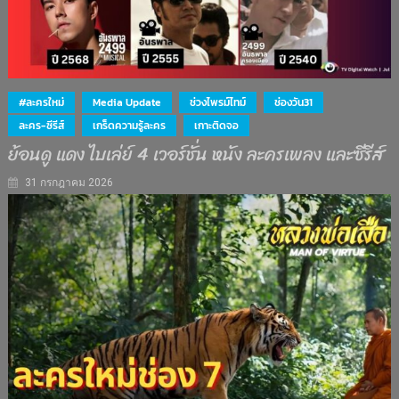
#ละครใหม่
Media Update
ช่วงไพรม์ไทม์
ช่องวัน31
ละคร-ซีรีส์
เกร็ดความรู้ละคร
เกาะติดจอ
ย้อนดู แดง ไบเล่ย์ 4 เวอร์ชั่น หนัง ละครเพลง และซีรีส์
31 กรกฎาคม 2026