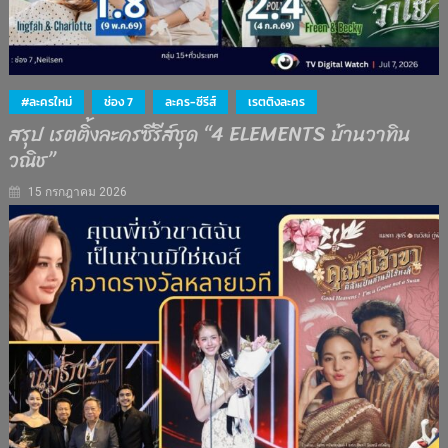
#ละครใหม่
ช่อง 7
ละคร-ซีรีส์
เรตติงละคร
สรุป เรตติ้งละครซีรีส์ชุด “4 ELEMENTS บ้านวาทิน
วณิช”
15 กรกฎาคม 2026