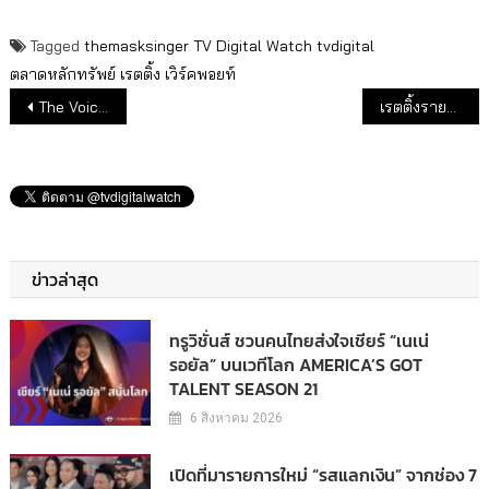
Tagged
themasksinger
TV Digital Watch
tvdigital
ตลาดหลักทรัพย์
เรตติ้ง
เวิร์คพอยท์
แนะแนวเรื่อง
The Voice ยังครองใจคนเมือง
เรตติ้งรายการ ไพร์มไทม์หลัง 2ทุ่ม
ข่าวล่าสุด
ทรูวิชั่นส์ ชวนคนไทยส่งใจเชียร์ “เนเน่
รอยัล” บนเวทีโลก AMERICA’S GOT
TALENT SEASON 21
6 สิงหาคม 2026
เปิดที่มารายการใหม่ “รสแลกเงิน” จากช่อง 7