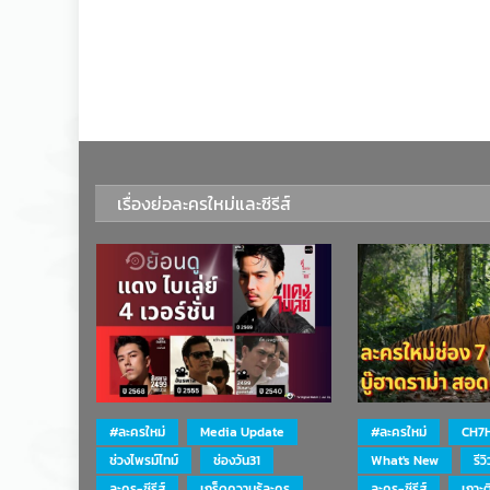
เรื่องย่อละครใหม่และซีรีส์
#ละครใหม่
Media Update
#ละครใหม่
CH7
ช่วงไพรม์ไทม์
ช่องวัน31
What's New
รีว
ละคร-ซีรีส์
เกร็ดความรู้ละคร
ละคร-ซีรีส์
เกาะ