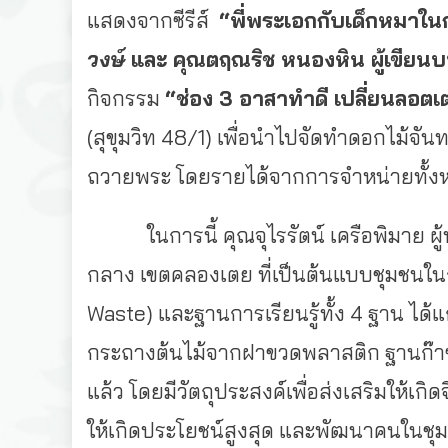
แสดงจากซีรีส์
“พี่พระเอกกับเด็กหมาใน
วงษ์
และ คุณตฤณริช หนองหิน ผู้เขียนบทซ
กิจกรรม
“ช่อง 3 อาสาทำดี เปลี่ยนลอตเต
(สุขุมวิท 48/1) เพื่อนำไปจัดทำดอกไม้จันทน
ถวายพระ โดยรายได้จากการจำหน่ายทั้งหม
ในการนี้ คุณจุไรรัตน์ เครือพิมาย ผู้
กลาง เขตคลองเตย ที่เป็นต้นแบบชุมชนใน
Waste) และฐานการเรียนรู้ทั้ง 4 ฐาน ได้แ
กระถางต้นไม้จากฝาขวดพลาสติก ฐานก๊าซ
แล้ว โดยมีวัตถุประสงค์เพื่อส่งเสริมให้
ให้เกิดประโยชน์สูงสุด และพัฒนาคนในชุมช