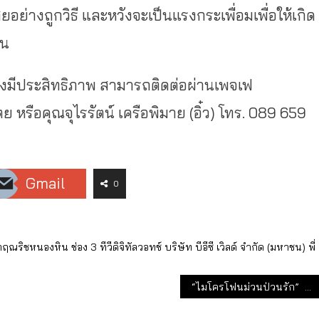
อย่างถูกวิธี และหวังจะเป็นแรงกระเพื่อมเพื่อให้เกิด
ืน
มีประสิทธิภาพ สามารถติดต่อผ่านเพจเฟ
 หรือคุณจุไรรัตน์ เครือพิมาย (อิ๋ว) โทร. 089 659
Gmail
0
ตฤณริชหนองหิน
ช่อง 3
ทีวีดิจิทัลวอทช์
บริษัท บีอีซี เวิลด์ จำกัด (มหาชน)
พี่
“ไมโครโฟนม่วนป่วนรัก” ละคร 1 ทุ่ม ช่องวัน31