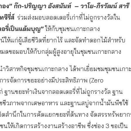
กอง”
ก๊ก-ปริญญา อังสนันท์
– วาโย-ภีรวัฒน์ สารี
ีรี่ส์
ร่วมส่งมอบลอตเตอรี่เก่าที่ไม่ถูกรางวัลใน
อรี่เป็นแต้มบุญ”
ให้กับชุมชนเกาะกลาง
์ให้แก่ผู้เสียชีวิตที่ยากไร้ และจัดทำดอกไม้สำหรับ
ดขอมอบให้กับกลุ่มผู้สูงอายุในชุมชนเกาะกลาง
นำวิสาหกิจชุมชนเกาะกลาง ได้พาเยี่ยมชมชุมชนเกา
การจัดการขยะอย่างมีประสิทธิภาพ (Zero
ก่ ฐานขยะทำเงินจากลอตเตอรี่ที่ไม่ถูกรางวัล ฐาน
ชีวภาพจากเศษอาหาร และฐานสบู่จากน้ำมันพืชใช้
เกิดจิตสำนึกในการคัดแยกขยะที่ต้นทาง จัดสรรทรัพยาก
นให้เกิดการสร้างงานสร้างอาชีพ ซึ่งช่อง 3 ขอเป็น