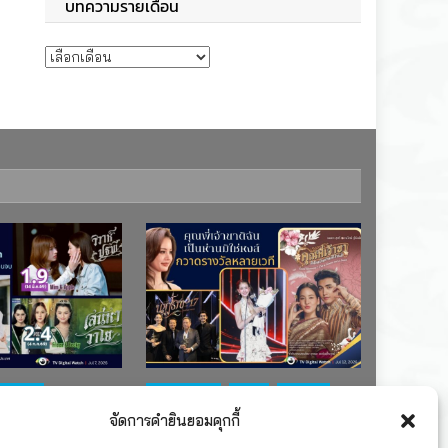
บทความรายเดือน
บทความรายเดือน
ช่อง 7
#ละครใหม่
TV
ช่อง 3
จัดการคำยินยอมคุกกี้
เรตติงละคร
รางวัล
ละคร-ซีรีส์