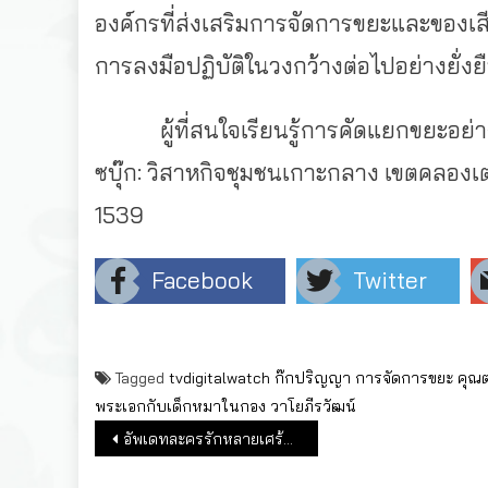
องค์กรที่ส่งเสริมการจัดการขยะและของเสีย
การลงมือปฏิบัติในวงกว้างต่อไปอย่างยั่งย
ผู้ที่สนใจเรียนรู้การคัดแยกขยะอย่าง
ซบุ๊ก: วิสาหกิจชุมชนเกาะกลาง เขตคลองเตย
1539
Facebook
Twitter
Tagged
tvdigitalwatch
ก๊กปริญญา
การจัดการขยะ
คุณ
พระเอกกับเด็กหมาในกอง
วาโยภีรวัฒน์
แนะแนวเรื่อง
อัพเดทละครรักหลายเศร้า ‘ปาฏิหาริย์รัก’ พีพีทีวี 36