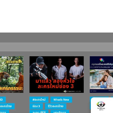
HD
#ละครใหม่
What's New
#ละครใหม่
ิวละครไทย
ช่อง 3
รีวิวละครไทย
ละคร-ซีรีส์
ติดจอ
ละคร-ซีรีส์
เกาะติดจอ