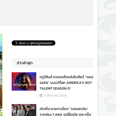
ข่าวล่าสุด
ทรูวิชั่นส์ ชวนคนไทยส่งใจเชียร์ “เนเน่
รอยัล” บนเวทีโลก AMERICA’S GOT
TALENT SEASON 21
6 สิงหาคม 2026
เปิดที่มารายการใหม่ “รสแลกเงิน”
จากช่อง 7 สสส. เฮลิโคเนีย เอช กรุ๊ป