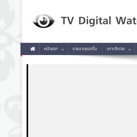
Skip to content
TV Digital Watch
เกาะติดทีวีและออนไลน์ รายงานเรตติ้ง
หน้าแรก
รายงานเรตติ้ง
เกาะติดจอ