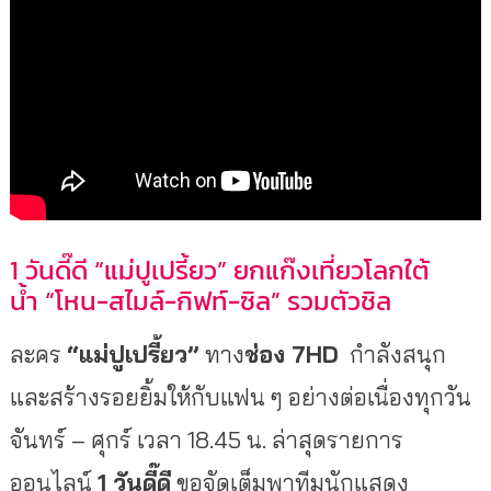
1 วันดี๊ดี “แม่ปูเปรี้ยว” ยกแก๊งเที่ยวโลกใต้
น้ำ “โหน-สไมล์-กิฟท์-ซิล” รวมตัวชิล
ละคร
“แม่ปูเปรี้ยว”
ทาง
ช่อง
7HD
กำลังสนุก
และสร้างรอยยิ้มให้กับแฟน ๆ อย่างต่อเนื่องทุกวัน
จันทร์ – ศุกร์ เวลา 18.45 น. ล่าสุดรายการ
ออนไลน์
1 วันดี๊ดี
ขอจัดเต็มพาทีมนักแสดง