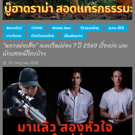
#ละครใหม่
CH7HD
What's New
รีวิวละครไทย
ละคร-ซีรีส์
เกาะติดจอ
เปิดตัวละครไทย
เรื่องย่อละคร
“หลวงพ่อเสือ” ละครใหม่ช่อง 7 ปี 2569 เรื่องย่อ และ
นักแสดงมีใครบ้าง
25 กรกฎาคม 2026