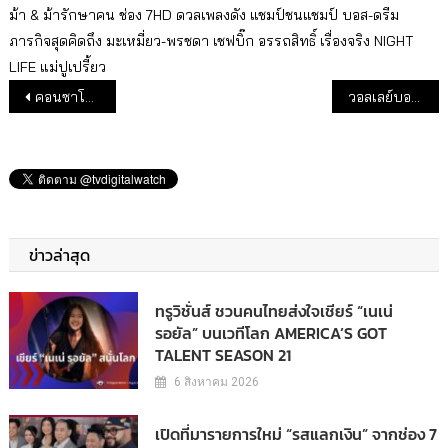
ม้า & ม้ารักษาคน
ช่อง 7HD
ดวลเพลงดัง แชมป์ชนแชมป์
บอส-ดรีม
ภารกิจสุดคิดถึง
มะเหมี่ยว-พรชดา
เชฟบิ๊ก อรรถสิทธิ์
เรื่องจริง NIGHT
LIFE
แม่ปูเปรี้ยว
แนะแนวเรื่อง
คอนซาโดเล่ ซัปโปโร ดวล คาชิว่า เรย์โซล ชมสดทาง “พีพีทีวี” 3 มิ.ย.นี้
วอลเลย์บอล เนชันส์ ลีก (VNL) ปี 2023 ไทย พบ แคนาดา คว้าเรตติ้งสูงถึง 6.1
ข่าวล่าสุด
ทรูวิชั่นส์ ชวนคนไทยส่งใจเชียร์ “เนเน่
รอยัล” บนเวทีโลก AMERICA’S GOT
TALENT SEASON 21
6 สิงหาคม 2026
เปิดที่มารายการใหม่ “รสแลกเงิน” จากช่อง 7