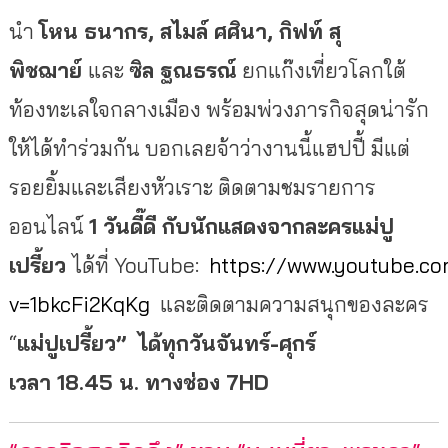
นำ
โหน ธนากร, สไมล์ ศศินา, กิฟท์ สุ
พิชฌาย์
และ
ซิล ฐณธรณ์
ยกแก๊งเที่ยวโลกใต้
ท้องทะเลใจกลางเมือง พร้อมพ่วงภารกิจสุดน่ารัก
ให้ได้ทำร่วมกัน บอกเลยจ้าว่างานนี้แฮปปี้ มีแต่
รอยยิ้มและเสียงหัวเราะ ติดตามชมรายการ
ออนไลน์
1 วันดี๊ดี กับนักแสดงจากละครแม่ปู
เปรี้ยว
ได้ที่ YouTube:
https://www.youtube.c
v=1bkcFi2KqKg
และติดตามความสนุกของละคร
“
แม่ปูเปรี้ยว” ได้ทุกวันจันทร์
-ศุกร์
เวลา 18.45 น. ทางช่อง 7HD