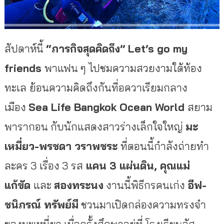
สัปดาห์นี้
“ภารกิจสุดคิดถึง”
Let’s go my
friends
พาแฟน ๆ ไปชมความสวยงามใต้ท้อง
ทะเล
ย้อนความคิดถึงกันที่อควาเรียมกลาง
เมือง
Sea Life Bangkok Ocean World
สยาม
พารากอน กับนักแสดงสาวร่างเล็กใจใหญ่
มะ
เหมี่ยว-พรชดา วราพชระ
ที่ตอนนี้กำลังถ่ายทำ
ละคร 3 เรื่อง 3 รส
แคน
3 แผ่นดิน, คุณแม่
แก้ขัด
และ
สองทระนง
งานนี้พิธีกรคนเก่ง
อีฟ-
ชนิภรณ์ ทรัพย์มี
ชวนมาเปิดกล่องความทรงจำ