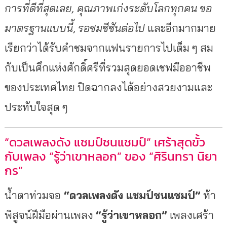
การที่ดีที่สุดเลย
,
คุณภาพเก่งระดับโลกทุกคน ขอ
มาตรฐานแบบนี้
,
รอชม
ซีซันต่อไป
และอีกมากมาย
เรียกว่าได้รั
บคำชมจากแฟนรายการไปเต็ม ๆ สม
กับเป็นศึกแห่งศักดิ์ศรีที่
รวมสุดยอดเชฟ
มืออาชี
พ
ของประเทศไทย ปิดฉากลงได้อย่างสวยงามและ
ประทั
บใจสุด ๆ
“ดวลเพลงดัง แชมป์ชนแชมป์” เศร้าสุดขั้ว
กับเพลง “รู้ว่าเขาหลอก” ของ “ศิรินทรา นิยา
กร”
น้ำตาท่วมจอ
“ดวลเพลงดัง แชมป์ชนแชมป์”
ท้า
พิสูจน์ฝีมือผ่านเพลง
“
รู้ว่าเขาหลอก”
เพลงเศร้า