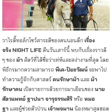
วาไรตี้ทอล์กโชว์สาระดีของคนนอนดึก
เรื่อง
จริง
NIGHT LIFE
คืนวันเสาร์นี้ พบกับเรื่องราวดี
ๆ ของ
ม้า
สัตว์ที่ได้ชื่อว่าเท่ห์และสง่างามที่สุด โดย
พิธีกรมากความสามารถ
พีเค-ปิยะวัฒน์
จะพาไป
ทำความรู้จักกับศาสตร์
คนรักษาม้า
และ
ม้า
รักษาคน
เปิดรายการด้วยการมาเยือนของ
นาย
สัตวแพทย์ ฐาปนา จารุธรรมสิริ
หรือ
หมอ
ฐา
และผู้ช่วยตัวป่วน
เจ้า
พจมาน
น้องหมาสุดฮอต