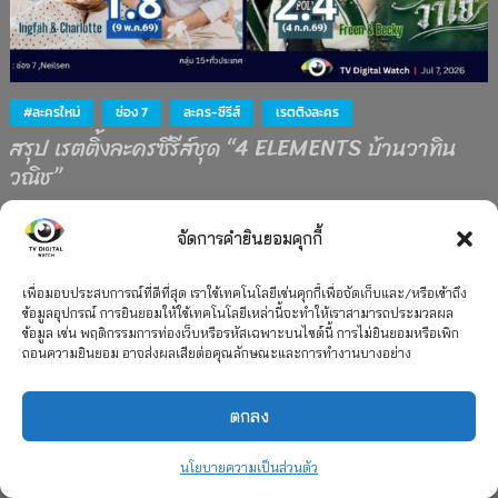
#ละครใหม่
ช่อง 7
ละคร-ซีรีส์
เรตติงละคร
สรุป เรตติ้งละครซีรีส์ชุด “4 ELEMENTS บ้านวาทิน
วณิช”
15 กรกฎาคม 2026
จัดการคำยินยอมคุกกี้
เพื่อมอบประสบการณ์ที่ดีที่สุด เราใช้เทคโนโลยีเช่นคุกกี้เพื่อจัดเก็บและ/หรือเข้าถึง
ข้อมูลอุปกรณ์ การยินยอมให้ใช้เทคโนโลยีเหล่านี้จะทำให้เราสามารถประมวลผล
ข้อมูล เช่น พฤติกรรมการท่องเว็บหรือรหัสเฉพาะบนไซต์นี้ การไม่ยินยอมหรือเพิก
ถอนความยินยอม อาจส่งผลเสียต่อคุณลักษณะและการทำงานบางอย่าง
ตกลง
นโยบายความเป็นส่วนตัว