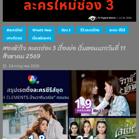
#ละครใหม่
What's New
ช่อง 3
รีวิวละครไทย
ละคร-ซีรีส์
เกาะติดจอ
เรื่องย่อละคร
สองหัวใจ ละครช่อง 3 เรื่องย่อ เริ่มตอนแรกวันที่ 11
สิงหาคม 2569
24 กรกฎาคม 2026