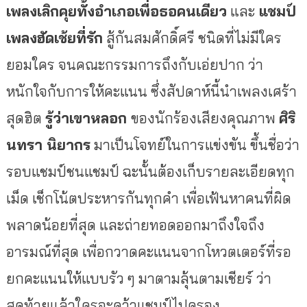
เพลงเลิกคุยทั้งอำเภอเพื่
อธอคนเดียว
และ
แชมป์
เพลงฮัดเช้ยที่รัก
สู้กันสมศักดิ์ศรี ชนิดที่ไม่มีใคร
ยอมใคร จนคณะกรรมการถึงกับเอ่ยปาก ว่า
หนักใจกับการให้คะแนน ซึ่งสัปดาห์นี้นำเพลงเศร้า
สุดฮิ
ต
รู้ว่าเขาหลอก
ของนักร้องเสียงคุณภาพ
ศิริ
นทรา นิยากร
มาเป็นโจทย์ในการแข่งขัน ขึ้นชื่อว่า
รอบแชมป์ชนแชมป์ ฉะนั้นต้องเก็บรายละเอียดทุก
เม็
ด เช็กโน้ตประหารกันทุกคำ เพื่อเฟ้นหาคนที่ผิด
พลาดน้อยที่
สุด และถ่ายทอดออกมาถึงใจถึง
อารมณ์
ที่สุด เพื่อกวาดคะแนนจากโหวตเตอร์ที่
รอ
ยกคะแนนให้แบบรัว ๆ มาตามลุ้นตามเชียร์ ว่า
สุดท้ายแล้วใครจะคว้าแชมป์
ไปครอง