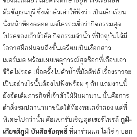
ของมะเหมี่ยว เมื่อครั้งศึกษาอยู่ที่ โรงเรียนอัส
สัมชัญธนบุรี ซึ่งเจ้าตัวเล่าให้ฟังว่า เป็นเด็กเรียน
นั่งหน้าห้องตลอด แต่ใครจะเชื่อว่ากิจกรรมสุด
โปรดของเจ้าตัวคือ กิจกรรมดำน้ำ ที่ปัจจุบันได้มี
โอกาสฝึกฝนจนถึงขั้นเตรียมเป็นเงือกสาว
เมอร์เมด พร้อมเผยเหตุการณ์สุดช็อกที่เกือบเอา
ชีวิตไม่รอด เมื่อครั้งไปดำน้ำที่มัลดีฟส์ เรื่องราวจะ
เป็นอย่างไรนั้นต้องไปฟังพร้อม ๆ กัน แถมงานนี้
ยังจัดเต็มภารกิจที่เจ้าตัวใฝ่ฝันมานาน นั่นคือการ
ดำดิ่งชมปลานานาชนิดใต้ท้องทะเลจำลอง แต่ที่
พิเศษไปกว่านั้น คือแขกรับเชิญสุดเซอร์ไพรส์
ภูมิ-
เกียรติภูมิ บันลือชัยฤทธิ์
ที่มาร่วมแฉ ไม่ใช่ ๆ บอก