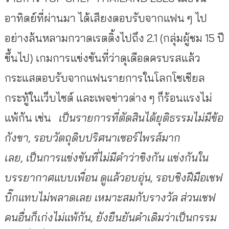
อาทิตย์ที่ผ่านมา ได้เสียงตอบรับจากแฟน ๆ ไป
อย่างล้นหลามกวาดเรตติ้งไปถึง
2.1
(กลุ่มผู้ชม
15
ปี
ขึ้นไป)
เกมการแข่งขันที่ว่าดุเดื
อดครบรสแล้ว
กระแสตอบรั
บจากแฟนรายการในโลกโซเชียล
กระทู้ในเว็บไซต์ และเพจข่าวต่าง ๆ ก็ร้อนแรงไม่
แพ้กัน เช่น
เป็นรายการที่ตัดสินได้ยุติ
ธรรมไม่มีข้อ
กังขา
,
รอบวัตถุดิบปริศนาเซอร์ไพรส์
มาก
เลย
,
เป็นการแข่งขันที่ไม่มีคำว่าขิ
งกัน แข่งกันใน
บรรยากาศแบบเพื่อน ดูแล้วอบอุ่น
,
รอบชิงฝีมือเชฟ
บิ๊กแทบไม่
พลาดเลย เหมาะสมกับรางวัล ส่วนเชฟ
คนอื่นก็เก่งไม่แพ้กัน
,
ยังยืนยันคำเดิมว่าเป็
นกรรม