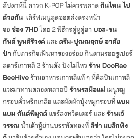
สัปดาห์นี้ สาวก K-POP ไม่ควรพลาด
กินไหน ไป
ด้วยกัน
เสิร์ฟเมนูสุดฮอตส่งตรงหน้า
จอ
ช่อง
7HD
โดย 2 พิธีกรคู่หูคู่ฮา
บอส-ชน
กันต์
พูนศิริวงศ์
และ
ดรีม-ปุณณฤกษ์
อาศัย
ป่า
กับภารกิจเฟ้นหาของอร่อย กินตามรอยซูเปอร์
สตาร์เกาหลี 3 ร้านดัง ปังไม่ไหว
ร้าน
DooRae
BeeHive
ร้านอาหารเกาหลีแท้ ๆ ที่ศิลปินเกาหลี
แวะมาทานตลอดหลายปี
ร้านรสมือแม่
เมนูหมู
กรอบคั่วพริกเกลือ และผัดผักบุ้งหมูกรอบที่
แบม
แบม กันต์พิมุกต์
แชร์ลงทวิตเตอร์ และ
ร้านเจ้
วรรณ
น้ำเต้าหู้ย่านบรรทัดทองที่
ลิซ่า
แบล็กพิง
ก์
มาชิมด้วยตัวเอง แอบกระซิบเลยว่า ใครไม่อยาก