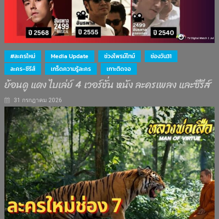
#ละครใหม่
Media Update
ช่วงไพรม์ไทม์
ช่องวัน31
ละคร-ซีรีส์
เกร็ดความรู้ละคร
เกาะติดจอ
ย้อนดู แดง ไบเล่ย์ 4 เวอร์ชั่น หนัง ละครเพลง และซีรีส์
31 กรกฎาคม 2026