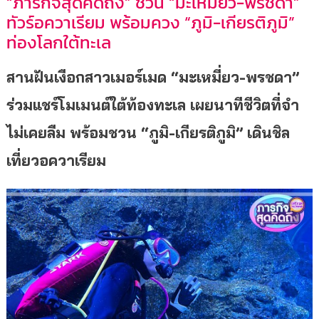
“ภารกิจสุดคิดถึง” ชวน “มะเหมี่ยว-พรชดา”
ทัวร์อควาเรียม พร้อมควง “ภูมิ-เกียรติภูมิ”
ท่องโลกใต้ทะเล
สานฝันเงือกสาวเมอร์เมด “มะเหมี่ยว-พรชดา”
ร่วมแชร์โมเมนต์ใต้ท้องทะเล เผยนาทีชีวิตที่จำ
ไม่เคยลืม
พร้อมชวน “ภูมิ-เกียรติภูมิ” เดินชิล
เที่ยวอควาเรียม