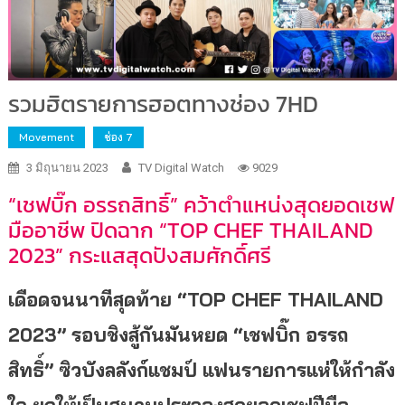
รวมฮิตรายการฮอตทางช่อง 7HD
Movement
ช่อง 7
3 มิถุนายน 2023
TV Digital Watch
9029
“
เชฟบิ๊ก อรรถสิทธิ์
”
คว้าตำแหน่งสุดยอดเชฟ
มืออาชีพ
ปิดฉาก
“TOP CHEF THAILAND
2023”
กระแสสุดปังสมศักดิ์ศรี
เดือดจนนาทีสุดท้าย “
TOP CHEF THAILAND
2023
” รอบชิงสู้กันมันหยด
“
เชฟบิ๊ก อรรถ
สิทธิ์
”
ซิวบังลลังก์แชมป์ แฟนรายการแห่ให้กำลัง
ใจ ยกให้เป็นสนามประลองสุดยอดเชฟฝี
มือ